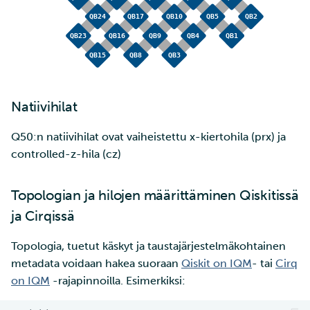
Natiivihilat
Q50:n natiivihilat ovat vaiheistettu x-kiertohila (prx) ja
controlled-z-hila (cz)
Topologian ja hilojen määrittäminen Qiskitissä
ja Cirqissä
Topologia, tuetut käskyt ja taustajärjestelmäkohtainen
metadata voidaan hakea suoraan
Qiskit on IQM
- tai
Cirq
on IQM
-rajapinnoilla. Esimerkiksi: