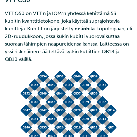
VTT Q50 on VTT:n ja IQM:n yhdessä kehittämä 53
kubitin kvanttitietokone, joka käyttää suprajohtavia
kubitteja. Kubitit on järjestetty
neliöhila
-topologiaan, eli
2D-ruudukkoon, jossa kukin kubitti vuorovaikuttaa
suoraan lähimpien naapureidensa kanssa. Laitteessa on
yksi rikkinäinen säädettävä kytkin kubittien QB18 ja
QB10 välillä.