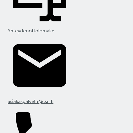
Yhteydenottolomake
asiakaspalvelu@csc.fi