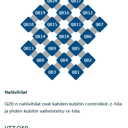
ja IDAn välillä Puhtin kaut
tarkastelu
Laskutus
Monivaiheinen
tunnistautuminen
Vahva tunnistautuminen
FMI
Natiivihilat
Q20:n natiivihilat ovat kahden kubitin controlled-z-hila
ja yhden kubitin vaiheistettu rx-hila.
VTT Q50