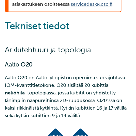
Tarin ja SSH:n käyttö
Edistyneemmät
asiakastukeen osoitteessa
servicedesk@csc.fi
.
a
pienten tiedostojen
SD Services –
Jäsenten lisääminen
Suuri läpäisykyky
Lisälukemista
ominaisuudet
R-Jupyter
k
tehokkaaseen siirtoon
Versiohistoria
projektiisi
Tekniset tiedot
Interaktiivinen käyttö
Tietokantainstanssin levy
RStudio
u
Wgetin käyttö datan
Palveluiden käyttöoikeuden
koon muuttaminen
a
lataamiseen verkkosivuilt
lisääminen projektille
Suorituskyvyn tarkistuslista
TensorBoard
CSC:lle
Tietokantainstanssien
Arkkitehtuuri ja topologia
Projektisi hallinta
uudelleenkoonti
Visual Studio Code
Tiedostojen jakaminen ja
Aalto Q20
siirtäminen Funet
Laskentayksiköiden
FileSenderillä
hakeminen
Aalto Q20 on Aalto-yliopiston operoima suprajohtava
IQM-kvanttitietokone. Q20 sisältää 20 kubittia
Datan siirtäminen IDAn ja
Levykiintiöiden
neliöhila
-topologiassa, jossa kubitit on yhdistetty
CSC:n laskentaympäristö
kasvattaminen
lähimpiin naapureihinsa 2D-ruudukossa. Q20:ssa on
välillä
kaksi rikkinäistä kytkintä. Kytkin kubittien 16 ja 17 välillä
Mahti-supertietokoneen
sekä kytkin kubittien 9 ja 14 välillä.
Etälevyjen liittäminen
suuren osion käyttö
Datan kopioiminen Allak
Laskentayksiköiden käytön