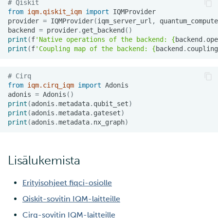
# Qiskit
from
iqm.qiskit_iqm
import
IQMProvider
provider
=
IQMProvider
(
iqm_server_url
,
quantum_compute
backend
=
provider
.
get_backend
()
print
(
f
'Native operations of the backend: 
{
backend
.
ope
print
(
f
'Coupling map of the backend: 
{
backend
.
coupling
# Cirq
from
iqm.cirq_iqm
import
Adonis
adonis
=
Adonis
()
print
(
adonis
.
metadata
.
qubit_set
)
print
(
adonis
.
metadata
.
gateset
)
print
(
adonis
.
metadata
.
nx_graph
)
Lisälukemista
Erityisohjeet fiqci-osiolle
Qiskit-sovitin IQM-laitteille
Cirq-sovitin IQM-laitteille