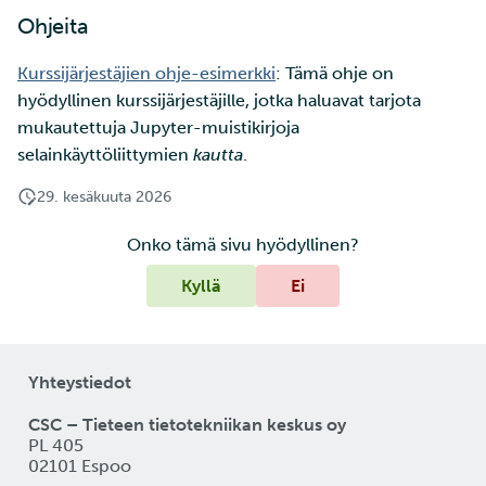
Ohjeita
Kurssijärjestäjien ohje-esimerkki
: Tämä ohje on
hyödyllinen kurssijärjestäjille, jotka haluavat tarjota
mukautettuja Jupyter-muistikirjoja
selainkäyttöliittymien
kautta
.
29. kesäkuuta 2026
Onko tämä sivu hyödyllinen?
Kyllä
Ei
Yhteystiedot
CSC – Tieteen tietotekniikan keskus oy
PL 405
02101 Espoo