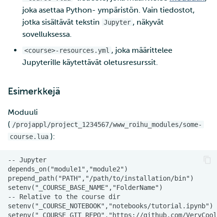
joka asettaa Python- ympäristön. Vain tiedostot,
jotka sisältävät tekstin
, näkyvät
Jupyter
sovelluksessa.
, joka määrittelee
<course>-resources.yml
Jupyterille käytettävät oletusresurssit.
Esimerkkejä
Moduuli
(
/projappl/project_1234567/www_roihu_modules/some-
):
course.lua