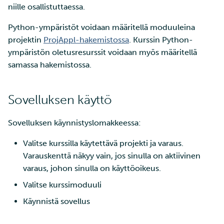
Tarin ja SSH:n käyttö
Edistyneemmät
niille osallistuttaessa.
a
pienten tiedostojen
SD Services –
Jäsenten lisääminen
Suuri läpäisykyky
ominaisuudet
k
tehokkaaseen siirtoon
Versiohistoria
projektiisi
Python-ympäristöt voidaan määritellä moduuleina
Interaktiivinen käyttö
Tietokantainstanssin levy
projektin
ProjAppl-hakemistossa
. Kurssin Python-
u
Wgetin käyttö datan
Palveluiden käyttöoikeuden
koon muuttaminen
ympäristön oletusresurssit voidaan myös määritellä
a
lataamiseen verkkosivuilt
lisääminen projektille
Suorituskyvyn tarkistuslista
samassa hakemistossa.
CSC:lle
Tietokantainstanssien
Projektisi hallinta
uudelleenkoonti
Sovelluksen käyttö
Tiedostojen jakaminen ja
siirtäminen Funet
Laskentayksiköiden
Sovelluksen käynnistyslomakkeessa:
FileSenderillä
hakeminen
Valitse kurssilla käytettävä projekti ja varaus.
Datan siirtäminen IDAn ja
Levykiintiöiden
Varauskenttä näkyy vain, jos sinulla on aktiivinen
CSC:n laskentaympäristö
kasvattaminen
varaus, johon sinulla on käyttöoikeus.
välillä
Valitse kurssimoduuli
Mahti-supertietokoneen
Etälevyjen liittäminen
suuren osion käyttö
Käynnistä sovellus
Datan kopioiminen Allak
Laskentayksiköiden käytön