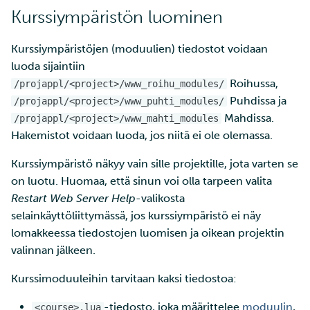
ja IDAn välillä Puhtin kaut
Kurssiympäristön luominen
tarkastelu
Laskutus
Kurssiympäristöjen (moduulien) tiedostot voidaan
luoda sijaintiin
Monivaiheinen
Roihussa,
/projappl/<project>/www_roihu_modules/
tunnistautuminen
Puhdissa ja
/projappl/<project>/www_puhti_modules/
Mahdissa.
/projappl/<project>/www_mahti_modules
Vahva tunnistautuminen
Hakemistot voidaan luoda, jos niitä ei ole olemassa.
Kurssiympäristö näkyy vain sille projektille, jota varten se
FMI
on luotu. Huomaa, että sinun voi olla tarpeen valita
Restart Web Server
Help
-valikosta
selainkäyttöliittymässä, jos kurssiympäristö ei näy
lomakkeessa tiedostojen luomisen ja oikean projektin
valinnan jälkeen.
Kurssimoduuleihin tarvitaan kaksi tiedostoa:
-tiedosto, joka määrittelee
moduulin
,
<course>.lua