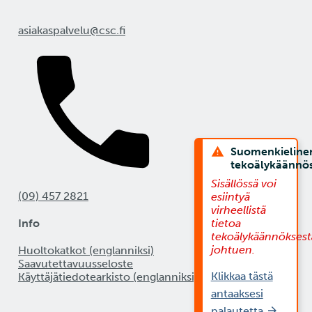
asiakaspalvelu@csc.fi
Suomenkieline
tekoälykäännö
Sisällössä voi
(09) 457 2821
esiintyä
virheellistä
Info
tietoa
tekoälykäännöksest
johtuen.
Huoltokatkot (englanniksi)
Saavutettavuusseloste
Klikkaa tästä
Käyttäjätiedotearkisto (englanniksi)
antaaksesi
palautetta