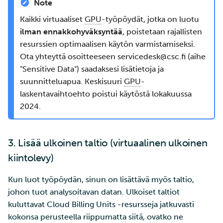
Note
Kaikki virtuaaliset
GPU
-työpöydät, jotka on luotu
ilman ennakkohyväksyntää
, poistetaan rajallisten
resurssien optimaalisen käytön varmistamiseksi.
Ota yhteyttä osoitteeseen servicedesk@csc.fi (aihe
"Sensitive Data") saadaksesi lisätietoja ja
suunnitteluapua. Keskisuuri
GPU
-
laskentavaihtoehto poistui käytöstä lokakuussa
2024.
3. Lisää ulkoinen taltio (virtuaalinen ulkoinen
kiintolevy)
Kun luot työpöydän, sinun on lisättävä myös taltio,
johon tuot analysoitavan datan. Ulkoiset taltiot
kuluttavat Cloud Billing Units -resursseja jatkuvasti
kokonsa perusteella riippumatta siitä, ovatko ne