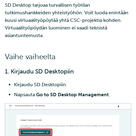
SD Desktop tarjoaa turvallisen työtilan
ja IDAn välillä Puhtin kaut
tarkastelu
tutkimushankkeiden yhteistyöhön. Voit luoda enintään
kuusi virtuaalityöpöytää yhtä CSC-projektia kohden.
Laskutus
Virtuaalityöpöydän luominen ei vaadi teknistä
asiantuntemusta.
Monivaiheinen
tunnistautuminen
Vaihe vaiheelta
Vahva tunnistautuminen
1. Kirjaudu SD Desktopiin
FMI
Kirjaudu SD Desktopiin.
Napsauta
Go to SD Desktop Management
.