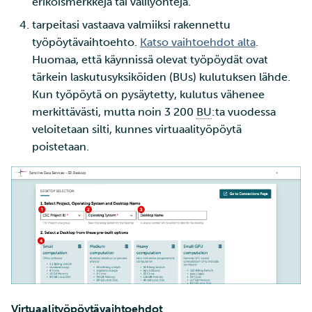
erikoismerkkejä tai välilyöntejä.
tarpeitasi vastaava valmiiksi rakennettu
työpöytävaihtoehto.
Katso vaihtoehdot alta
.
Huomaa, että käynnissä olevat työpöydät ovat
tärkein laskutusyksiköiden (BUs) kulutuksen lähde.
Kun työpöytä on pysäytetty, kulutus vähenee
merkittävästi, mutta noin 3 200
BU
:ta vuodessa
veloitetaan silti, kunnes virtuaalityöpöytä
poistetaan.
Virtuaalityöpöytävaihtoehdot