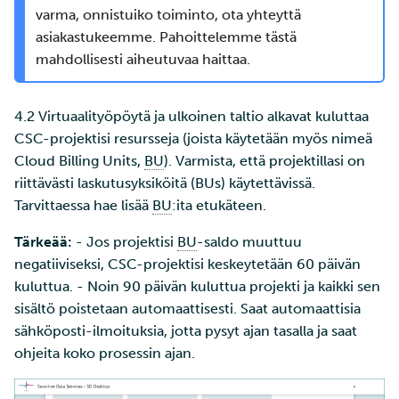
varma, onnistuiko toiminto, ota yhteyttä
asiakastukeemme. Pahoittelemme tästä
mahdollisesti aiheutuvaa haittaa.
4.2 Virtuaalityöpöytä ja ulkoinen taltio alkavat kuluttaa
CSC-projektisi resursseja (joista käytetään myös nimeä
Cloud Billing Units,
BU
). Varmista, että projektillasi on
riittävästi laskutusyksiköitä (BUs) käytettävissä.
Tarvittaessa hae lisää
BU
:ita etukäteen.
Tärkeää:
- Jos projektisi
BU
-saldo muuttuu
negatiiviseksi, CSC-projektisi keskeytetään 60 päivän
kuluttua. - Noin 90 päivän kuluttua projekti ja kaikki sen
sisältö poistetaan automaattisesti. Saat automaattisia
sähköposti-ilmoituksia, jotta pysyt ajan tasalla ja saat
ohjeita koko prosessin ajan.