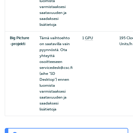
luomista
varmistaaksesi
saatavuuden ja
saadaksesi
lisätietoja
Big Picture
Tämä vaihtoehto
1
GPU
195 Clo
-projekti
on saatavilla vain
Units/h
pyynnöstä. Ota
yhteyttä
osoitteeseen
servicedesk@csc.fi
(aihe "SD
Desktop") ennen
luomista
varmistaaksesi
saatavuuden ja
saadaksesi
lisätietoja