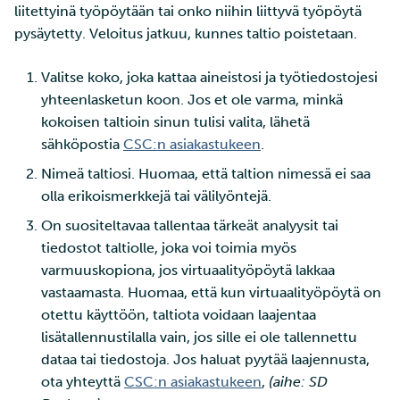
liitettyinä työpöytään tai onko niihin liittyvä työpöytä
pysäytetty. Veloitus jatkuu, kunnes taltio poistetaan.
Valitse koko, joka kattaa aineistosi ja työtiedostojesi
yhteenlasketun koon. Jos et ole varma, minkä
kokoisen taltioin sinun tulisi valita, lähetä
sähköpostia
CSC:n asiakastukeen
.
Nimeä taltiosi. Huomaa, että taltion nimessä ei saa
olla erikoismerkkejä tai välilyöntejä.
On suositeltavaa tallentaa tärkeät analyysit tai
tiedostot taltiolle, joka voi toimia myös
varmuuskopiona, jos virtuaalityöpöytä lakkaa
vastaamasta. Huomaa, että kun virtuaalityöpöytä on
otettu käyttöön, taltiota voidaan laajentaa
lisätallennustilalla vain, jos sille ei ole tallennettu
dataa tai tiedostoja. Jos haluat pyytää laajennusta,
ota yhteyttä
CSC:n asiakastukeen
,
(aihe: SD