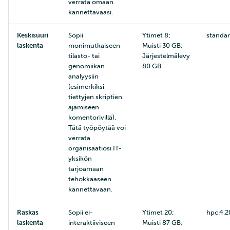
verrata omaan
kannettavaasi.
Keskisuuri
Sopii
Ytimet 8;
standar
laskenta
monimutkaiseen
Muisti 30 GB;
tilasto- tai
Järjestelmälevy
genomiikan
80 GB
analyysiin
(esimerkiksi
tiettyjen skriptien
ajamiseen
komentorivillä).
Tätä työpöytää voi
verrata
organisaatiosi IT-
yksikön
tarjoamaan
tehokkaaseen
kannettavaan.
Raskas
Sopii ei-
Ytimet 20;
hpc.4.2
laskenta
interaktiiviseen
Muisti 87 GB;