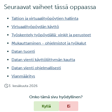
Seuraavat vaiheet tässä oppaassa
Taltion ja virtuaalityöpöytien hallinta
Virtuaalityöpöydän käyttö
Työskentely työpöydällä: vinkit ja perusteet
Mukauttaminen - ohjelmistot ja työkalut
Datan tuonti
Datan vienti käyttöliittymän kautta
Datan vienti ohjelmallisesti
Vianmääritys
3. kesäkuuta 2026
Onko tämä sivu hyödyllinen?
Kyllä
Ei