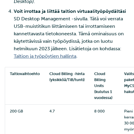
Desktop)
.
Voit irrottaa ja liittää taltion virtuaalityöpöydältäsi
SD Desktop Management -sivulla. Tätä voi verrata
USB-muistitikun liittämiseen tai irrottamiseen
kannettavasta tietokoneesta. Tämä ominaisuus on
käytettävissä vain työpöydissä, jotka on luotu
helmikuun 2023 jälkeen. Lisätietoja on kohdassa:
Taltion ja työpöytien hallinta
.
Taltiovaihtoehto
Cloud Billing -hinta
Cloud
Valit
(yksikköä/TiB/tunti)
Billing
paket
Units
MyCSC
(kulutus 1
hakut
vuodessa)
200 GB
4.7
8 000
Pieni 
kerra
30 0
myön