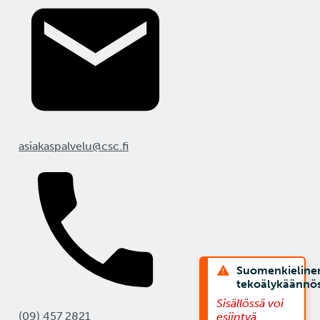
asiakaspalvelu@csc.fi
Suomenkieline
tekoälykäännö
Sisällössä voi
(09) 457 2821
esiintyä