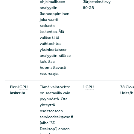
ohjelmalliseen
Järjestelmälevy
analyysiin
80 GB
(koneoppiminen),
joka vaatii
raskasta
laskentaa. Älä
valitse tätä
vaihtoehtoa
yksinkertaiseen
analyysiin, sillä se
kuluttaa
huomattavasti
resursseja.
Pieni
GPU
-
Tämä vaihtoehto
1
GPU
78 Clou
laskenta
on saatavilla vain
Units/h
pyynnöstä. Ota
yhteyttä
osoitteeseen
servicedesk@csc.fi
(aihe "SD
Desktop") ennen