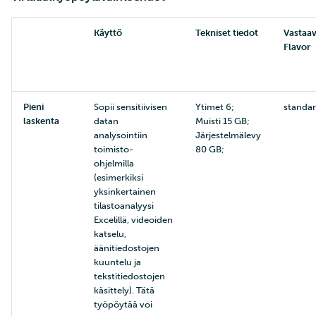
Käyttö
Tekniset tiedot
Vastaa
Flavor
Pieni
Sopii sensitiivisen
Ytimet 6;
standar
laskenta
datan
Muisti 15 GB;
analysointiin
Järjestelmälevy
toimisto-
80 GB;
ohjelmilla
(esimerkiksi
yksinkertainen
tilastoanalyysi
Excelillä, videoiden
katselu,
äänitiedostojen
kuuntelu ja
tekstitiedostojen
käsittely). Tätä
työpöytää voi