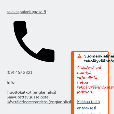
asiakaspalvelu@csc.fi
Suomenkieline
tekoälykäännö
Sisällössä voi
(09) 457 2821
esiintyä
virheellistä
Info
tietoa
tekoälykäännöksest
johtuen.
Huoltokatkot (englanniksi)
Saavutettavuusseloste
Klikkaa tästä
Käyttäjätiedotearkisto (englanniksi)
antaaksesi