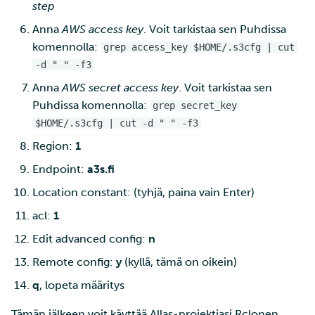
step
Anna
AWS access key
. Voit tarkistaa sen Puhdissa
komennolla:
grep access_key $HOME/.s3cfg | cut
-d " " -f3
Anna
AWS secret access key
. Voit tarkistaa sen
Puhdissa komennolla:
grep secret_key
$HOME/.s3cfg | cut -d " " -f3
Region:
1
Endpoint:
a3s.fi
Location constant: (tyhjä, paina vain Enter)
acl:
1
Edit advanced config:
n
Remote config:
y
(kyllä, tämä on oikein)
q
, lopeta määritys
Tämän jälkeen voit käyttää Allas-projektiasi Rclonen