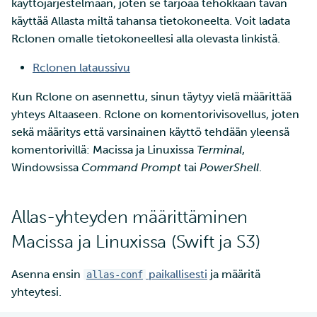
Windowsissa
Tarin ja SSH:n käyttö
käyttöjärjestelmään, joten se tarjoaa tehokkaan tavan
Edistyneemmät
a
pienten tiedostojen
SD Services –
Jäsenten lisääminen
Töiden ajaminen
käyttää Allasta miltä tahansa tietokoneelta. Voit ladata
Suuri läpäisykyky
ominaisuudet
k
tehokkaaseen siirtoon
Versiohistoria
projektiisi
Rclonen omalle tietokoneellesi alla olevasta linkistä.
Ohjelmistojen
Interaktiivinen käyttö
Tietokantainstanssin levy
u
Rclonen lataussivu
Wgetin käyttö datan
Palveluiden käyttöoikeuden
asentaminen
koon muuttaminen
a
lataamiseen verkkosivuilta
lisääminen projektille
Suorituskyvyn tarkistuslis
Kun Rclone on asennettu, sinun täytyy vielä määrittää
CSC:lle
Virheenkorjaus
Tietokantainstanssien
yhteys Altaaseen. Rclone on komentorivisovellus, joten
Projektisi hallinta
uudelleenkoonti
sekä määritys että varsinainen käyttö tehdään yleensä
Tiedostojen jakaminen ja
Suorituskyvyn analyysi
komentorivillä: Macissa ja Linuxissa
Terminal
,
siirtäminen Funet
Laskentayksiköiden
Windowsissa
Command Prompt
tai
PowerShell
.
FileSenderillä
hakeminen
Apptainer-kontit
Datan siirtäminen IDAn ja
Levykiintiöiden
Verkkokäyttöliittymä
Allas-yhteyden määrittäminen
CSC:n laskentaympäristön
kasvattaminen
Macissa ja Linuxissa (Swift ja S3)
välillä
Kvanttilaskenta
Mahti-supertietokoneen
Asenna ensin
paikallisesti
ja määritä
allas-conf
Etälevyjen liittäminen
suuren osion käyttö
yhteytesi.
Datan kopioiminen Allaksen
Laskentayksiköiden käytön