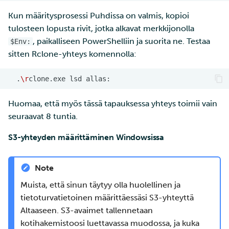
Kun määritysprosessi Puhdissa on valmis, kopioi
tulosteen lopusta rivit, jotka alkavat merkkijonolla
, paikalliseen PowerShelliin ja suorita ne. Testaa
$Env:
sitten Rclone-yhteys komennolla:
.
\r
clone.exe
lsd
Huomaa, että myös tässä tapauksessa yhteys toimii vain
seuraavat 8 tuntia.
S3-yhteyden määrittäminen Windowsissa
Note
Muista, että sinun täytyy olla huolellinen ja
tietoturvatietoinen määrittäessäsi S3-yhteyttä
Altaaseen. S3-avaimet tallennetaan
kotihakemistoosi luettavassa muodossa, ja kuka