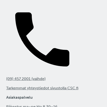
(09) 457 2001 (vaihde)
Tarkemmat yhteystiedot sivustolla CSC.fi
Asiakaspalvelu
Päivystys ma–pe klo 8.30–16