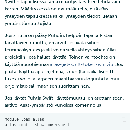
Swiftin tapauksessa tämä määritys tarvitsee tehdä vain
kerran. Määrityksessä on nyt määritelty, että
allas
-
yhteyden tapauksessa kaikki yhteyden tiedot luetaan
ympäristömuuttujista.
Jos sinulla on pääsy Puhdin, helpoin tapa tarkistaa
tarvittavien muuttujien arvot on avata siihen
terminaaliyhteys ja aktivoida siellä yhteys siihen Allas-
projektiin, jota haluat käyttää. Toinen vaihtoehto on
käyttää apuohjelmaa
allas-get-swift-token-win.zip
. Jos
päätät käyttää apuohjelmaa, sinun (tai paikallisen IT-
tukesi) voi olla tarpeen määrittää virustorjunta tai muu
ohjelmisto sallimaan sen suorittaminen.
Jos käytät Puhtia Swift-käyttömuuttujien asettamiseen,
aktivoi Allas-ympäristö Puhdissa komennoilla:
module
load
allas-conf