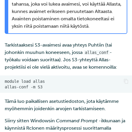
tahansa, joka voi lukea avaimesi, voi käyttää Allasta,
kunnes avaimet erikseen peruutetaan Altaasta.
Avainten poistaminen omalta tietokoneeltasi ei
yksin riitä poistamaan niitä käytöstä.
Tarkistaaksesi S3-avaimesi avaa yhteys Puhtiin (tai
johonkin muuhun koneeseen, jossa
-
allas_conf
työkalu voidaan suorittaa). Jos S3-yhteyttä Allas-
projektiisi ei ole vielä aktivoitu, avaa se komennoilla:
Tämä luo paikallisen asetustiedoston, jota käytämme
myöhemmin joidenkin arvojen tarkistamiseen.
Siirry sitten Windowsin
Command Prompt
-ikkunaan ja
käynnistä Rclonen määritysprosessi suorittamalla