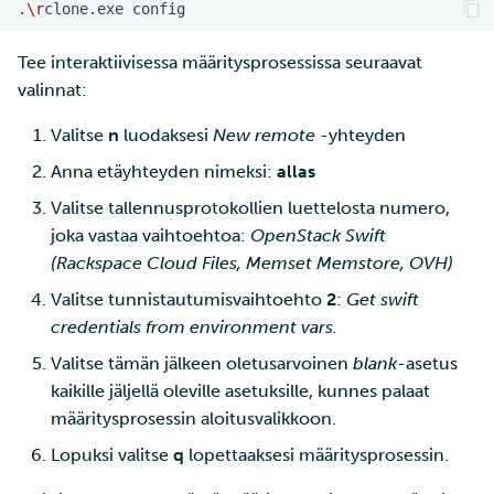
.
\r
clone.exe
Tee interaktiivisessa määritysprosessissa seuraavat
valinnat:
Valitse
n
luodaksesi
New remote
-yhteyden
Anna etäyhteyden nimeksi:
allas
Valitse tallennusprotokollien luettelosta numero,
joka vastaa vaihtoehtoa:
OpenStack Swift
(Rackspace Cloud Files, Memset Memstore, OVH)
Valitse tunnistautumisvaihtoehto
2
:
Get swift
credentials from environment vars.
Valitse tämän jälkeen oletusarvoinen
blank
-asetus
kaikille jäljellä oleville asetuksille, kunnes palaat
määritysprosessin aloitusvalikkoon.
Lopuksi valitse
q
lopettaaksesi määritysprosessin.