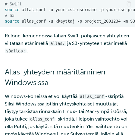
# Swift
ja IDAn välillä Puhtin kautta
tarkastelu
source
allas_conf
-u
your-csc-username
-p
# S3
Laskutus
source
allas_conf
-u
kkayttaj
-p
project_2001234
-m
Monivaiheinen
Rclone-komennoissa tähän Swift-pohjaiseen yhteyteen
tunnistautuminen
viitataan etänimellä
ja S3-yhteyteen etänimellä
allas:
.
s3allas:
Vahva tunnistautuminen
Allas-yhteyden määrittäminen
FMI
Windowsissa
Windows-koneissa et voi käyttää
-skriptiä.
allas_conf
Siksi Windowsissa jotkin yhteyskohtaiset muuttujat
täytyy tarkistaa rinnakkain Linux- tai Mac-ympäristössä,
joka tukee
-skriptiä. Helpoin vaihtoehto voi
allas_conf
olla Puhti, jos käytät sitä muutenkin. Yksi vaihtoehto on
myös käyttää Windows Linux Subsystemiä, jolloin yllä