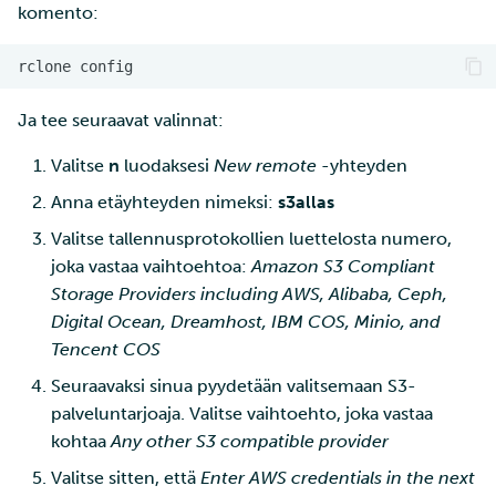
komento:
rclone
Ja tee seuraavat valinnat:
Valitse
n
luodaksesi
New remote
-yhteyden
Anna etäyhteyden nimeksi:
s3allas
Valitse tallennusprotokollien luettelosta numero,
joka vastaa vaihtoehtoa:
Amazon S3 Compliant
Storage Providers including AWS, Alibaba, Ceph,
Digital Ocean, Dreamhost, IBM COS, Minio, and
Tencent COS
Seuraavaksi sinua pyydetään valitsemaan S3-
palveluntarjoaja. Valitse vaihtoehto, joka vastaa
kohtaa
Any other S3 compatible provider
Valitse sitten, että
Enter AWS credentials in the next