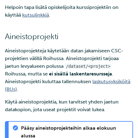
Helpoin tapa lisätä opiskelijoita kurssiprojektiin on
käyttää
kutsulinkkiä
.
Aineistoprojekti
Aineistoprojekteja käytetään datan jakamiseen CSC-
projektien välillä Roihussa. Aineistoprojekti tarjoaa
jaetun levyalueen polussa
/dataset/<project>
Roihussa, mutta se
ei sisällä laskentaresursseja
.
Aineistoprojekti kuluttaa tallennuksen
laskutusyksiköitä
(BUs)
.
Käytä aineistoprojektia, kun tarvitset yhden jaetun
datakopion, jota useat projektit voivat lukea.
Pääsy aineistoprojekteihin alkaa elokuun
alussa