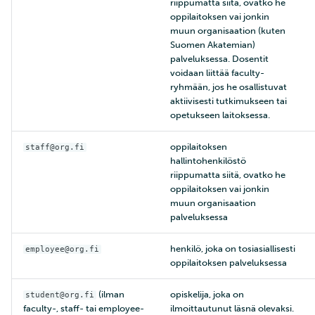
riippumatta siitä, ovatko he
oppilaitoksen vai jonkin
muun organisaation (kuten
Suomen Akatemian)
palveluksessa. Dosentit
voidaan liittää faculty-
ryhmään, jos he osallistuvat
aktiivisesti tutkimukseen tai
opetukseen laitoksessa.
oppilaitoksen
staff@org.fi
hallintohenkilöstö
riippumatta siitä, ovatko he
oppilaitoksen vai jonkin
muun organisaation
palveluksessa
henkilö, joka on tosiasiallisesti
employee@org.fi
oppilaitoksen palveluksessa
(ilman
opiskelija, joka on
student@org.fi
faculty-, staff- tai employee-
ilmoittautunut läsnä olevaksi.