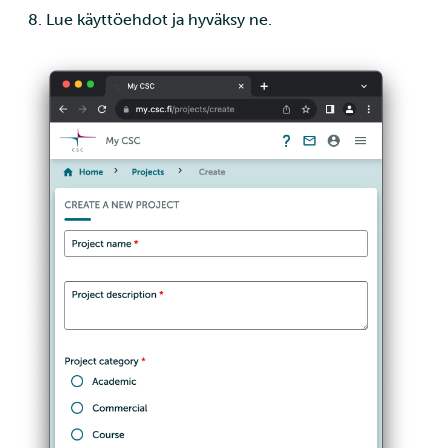
ja IDAn välillä Puhtin kaut
Lue käyttöehdot ja hyväksy ne.