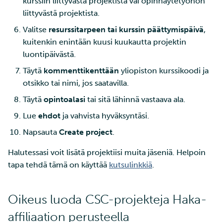
kurssiin liittyvästä projektista vai opinnäytetyöhön
liittyvästä projektista.
Valitse
resurssitarpeen tai kurssin päättymispäivä
,
kuitenkin enintään kuusi kuukautta projektin
luontipäivästä.
Täytä
kommenttikenttään
yliopiston kurssikoodi ja
otsikko tai nimi, jos saatavilla.
Täytä
opintoalasi
tai sitä lähinnä vastaava ala.
Lue
ehdot
ja vahvista hyväksyntäsi.
Napsauta
Create project
.
Halutessasi voit lisätä projektiisi muita jäseniä. Helpoin
tapa tehdä tämä on käyttää
kutsulinkkiä
.
Oikeus luoda CSC-projekteja Haka-
affiliaation perusteella