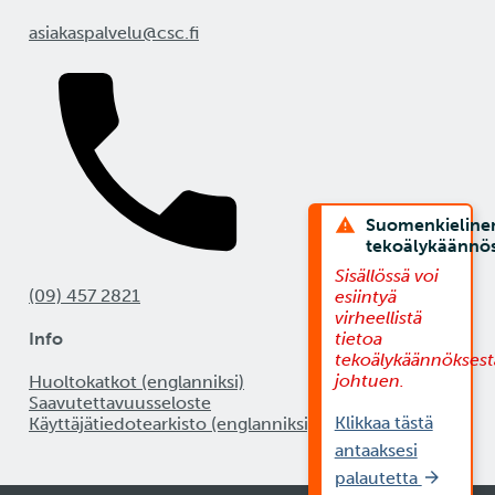
asiakaspalvelu@csc.fi
Suomenkieline
tekoälykäännö
Sisällössä voi
(09) 457 2821
esiintyä
virheellistä
Info
tietoa
tekoälykäännöksest
johtuen.
Huoltokatkot (englanniksi)
Saavutettavuusseloste
Klikkaa tästä
Käyttäjätiedotearkisto (englanniksi)
antaaksesi
palautetta