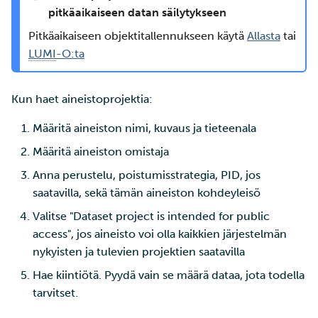
pitkäaikaiseen datan säilytykseen
Pitkäaikaiseen objekti­tallennukseen käytä
Allasta
tai
LUMI
-O:ta
Kun haet aineistoprojektia:
Määritä aineiston nimi, kuvaus ja tieteenala
Määritä aineiston omistaja
Anna perustelu, poistumisstrategia, PID, jos
saatavilla, sekä tämän aineiston kohdeyleisö
Valitse "Dataset project is intended for public
access", jos aineisto voi olla kaikkien järjestelmän
nykyisten ja tulevien projektien saatavilla
Hae kiintiötä. Pyydä vain se määrä dataa, jota todella
tarvitset.