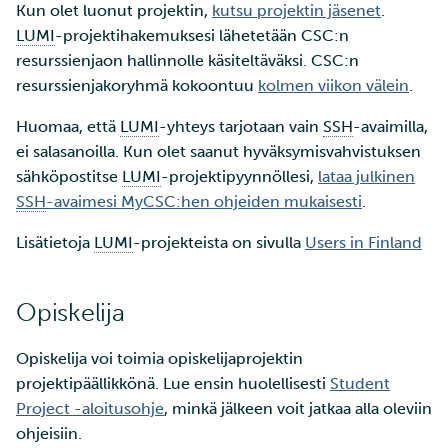
Kun olet luonut projektin,
kutsu projektin jäsenet
.
LUMI
-projektihakemuksesi lähetetään CSC:n
resurssienjaon hallinnolle käsiteltäväksi. CSC:n
resurssienjakoryhmä kokoontuu
kolmen viikon välein
.
Huomaa, että
LUMI
-yhteys tarjotaan vain
SSH
-avaimilla,
ei salasanoilla. Kun olet saanut hyväksymisvahvistuksen
sähköpostitse
LUMI
-projektipyynnöllesi,
lataa julkinen
SSH
-avaimesi MyCSC:hen ohjeiden mukaisesti
.
Lisätietoja
LUMI
-projekteista on sivulla
Users in Finland
Opiskelija
Opiskelija voi toimia opiskelijaprojektin
projektipäällikkönä. Lue ensin huolellisesti
Student
Project -aloitusohje
, minkä jälkeen voit jatkaa alla oleviin
ohjeisiin.