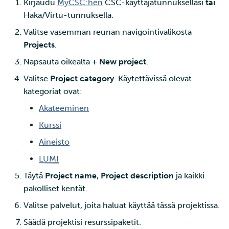
Tarin ja SSH:n käyttö
Kirjaudu
MyCSC:hen
CSC-käyttäjätunnuksellasi
tai
Edistyneemmät
a
pienten tiedostojen
SD Services –
Töiden ajaminen
LUMI-projektin luominen
Haka/Virtu-tunnuksella.
Suuri läpäisykyky
ominaisuudet
k
tehokkaaseen siirtoon
Versiohistoria
ja resurssien hakeminen
Valitse vasemman reunan navigointivalikosta
Ohjelmistojen
Interaktiivinen käyttö
Tietokantainstanssin levy
u
Projects
.
Wgetin käyttö datan
Opiskelija
asentaminen
koon muuttaminen
Napsauta oikealta
+ New project
.
a
lataamiseen verkkosivuilt
Suorituskyvyn tarkistuslis
CSC:lle
Oikeus luoda CSC-
Virheenkorjaus
Tietokantainstanssien
Valitse
Project category
. Käytettävissä olevat
projekteja Haka-affiliaation
uudelleenkoonti
kategoriat ovat:
Tiedostojen jakaminen ja
perusteella
Suorituskyvyn analyysi
Akateeminen
siirtäminen Funet
Kurssi
FileSenderillä
Haka-affiliaatiotietojen
Apptainer-kontit
tarkistaminen
Aineisto
Datan siirtäminen IDAn ja
Verkkokäyttöliittymä
LUMI
CSC:n laskentaympäristö
Ongelmia Haka-
välillä
Täytä
Project name
,
Project description
ja kaikki
affiliaatiotiedoissa
Kvanttilaskenta
pakolliset kentät.
Etälevyjen liittäminen
Valitse palvelut, joita haluat käyttää tässä projektissa.
Säädä projektisi resurssipaketit.
Datan kopioiminen Allak