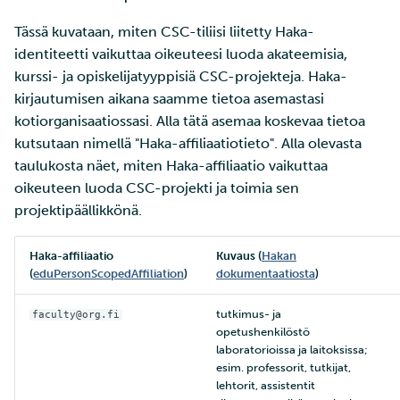
Tässä kuvataan, miten CSC-tiliisi liitetty Haka-
identiteetti vaikuttaa oikeuteesi luoda akateemisia,
kurssi- ja opiskelijatyyppisiä CSC-projekteja. Haka-
kirjautumisen aikana saamme tietoa asemastasi
kotiorganisaatiossasi. Alla tätä asemaa koskevaa tietoa
kutsutaan nimellä "Haka-affiliaatiotieto". Alla olevasta
taulukosta näet, miten Haka-affiliaatio vaikuttaa
oikeuteen luoda CSC-projekti ja toimia sen
projektipäällikkönä.
Haka-affiliaatio
Kuvaus (
Hakan
(
eduPersonScopedAffiliation
)
dokumentaatiosta
)
tutkimus- ja
faculty@org.fi
opetushenkilöstö
laboratorioissa ja laitoksissa;
esim. professorit, tutkijat,
lehtorit, assistentit