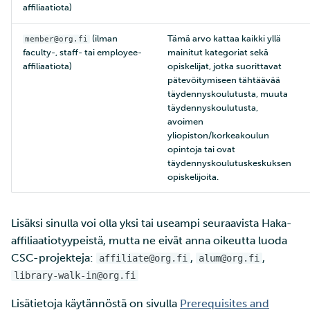
affiliaatiota)
(ilman
Tämä arvo kattaa kaikki yllä
member@org.fi
faculty-, staff- tai employee-
mainitut kategoriat sekä
affiliaatiota)
opiskelijat, jotka suorittavat
pätevöitymiseen tähtäävää
täydennyskoulutusta, muuta
täydennyskoulutusta,
avoimen
yliopiston/korkeakoulun
opintoja tai ovat
täydennyskoulutuskeskuksen
opiskelijoita.
Lisäksi sinulla voi olla yksi tai useampi seuraavista Haka-
affiliaatiotyypeistä, mutta ne eivät anna oikeutta luoda
CSC-projekteja:
,
,
affiliate@org.fi
alum@org.fi
library-walk-in@org.fi
Lisätietoja käytännöstä on sivulla
Prerequisites and