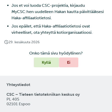
Jos et voi luoda CSC-projektia, kirjaudu
MyCSC:hen uudelleen Hakan kautta päivittääksesi
Haka-affiliaatiotietosi.
Jos epäilet, että Haka-affiliaatiotietosi ovat
virheelliset, ota yhteyttä kotiorganisaatioosi.
29. kesäkuuta 2026
Onko tämä sivu hyödyllinen?
Kyllä
Ei
Yhteystiedot
CSC – Tieteen tietotekniikan keskus oy
PL 405
02101 Espoo