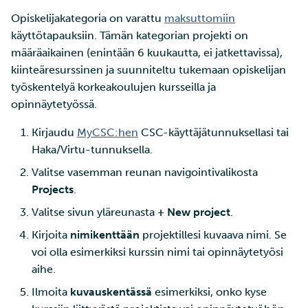
Opiskelijakategoria on varattu
maksuttomiin
käyttötapauksiin. Tämän kategorian projekti on
määräaikainen (enintään 6 kuukautta, ei jatkettavissa),
kiinteäresurssinen ja suunniteltu tukemaan opiskelijan
työskentelyä korkeakoulujen kursseilla ja
opinnäytetyössä.
Kirjaudu
MyCSC:hen
CSC-käyttäjätunnuksellasi tai
Haka/Virtu-tunnuksella.
Valitse vasemman reunan navigointivalikosta
Projects
.
Valitse sivun yläreunasta
+ New project
.
Kirjoita
nimikenttään
projektillesi kuvaava nimi. Se
voi olla esimerkiksi kurssin nimi tai opinnäytetyösi
aihe.
Ilmoita
kuvauskentässä
esimerkiksi, onko kyse