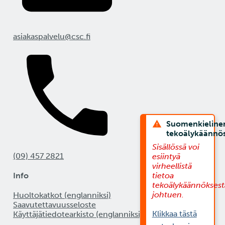
asiakaspalvelu@csc.fi
Suomenkieline
tekoälykäännö
Sisällössä voi
(09) 457 2821
esiintyä
virheellistä
Info
tietoa
tekoälykäännöksest
johtuen.
Huoltokatkot (englanniksi)
Saavutettavuusseloste
Klikkaa tästä
Käyttäjätiedotearkisto (englanniksi)