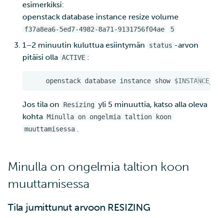
esimerkiksi:
openstack database instance resize volume
f37a8ea6-5ed7-4982-8a71-9131756f04ae
5
1–2 minuutin kuluttua esiintymän
-arvon
status
pitäisi olla
:
ACTIVE
openstack
database
instance
show
$INSTANCE_I
Jos tila on
yli 5 minuuttia, katso alla oleva
Resizing
kohta
Minulla on ongelmia taltion koon
.
muuttamisessa
Minulla on ongelmia taltion koon
muuttamisessa
Tila jumittunut arvoon RESIZING