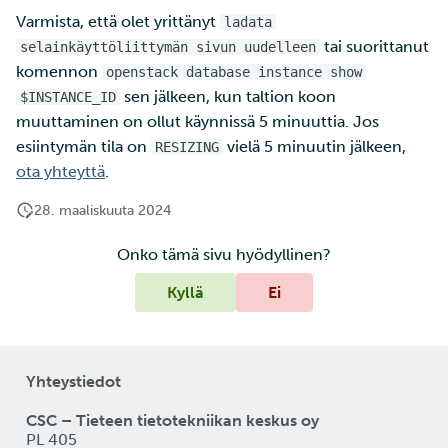
Varmista, että olet yrittänyt
ladata
tai suorittanut
selainkäyttöliittymän sivun uudelleen
komennon
openstack database instance show
sen jälkeen, kun taltion koon
$INSTANCE_ID
muuttaminen on ollut käynnissä 5 minuuttia. Jos
esiintymän tila on
vielä 5 minuutin jälkeen,
RESIZING
ota yhteyttä
.
28. maaliskuuta 2024
Onko tämä sivu hyödyllinen?
Kyllä
Ei
Yhteystiedot
CSC – Tieteen tietotekniikan keskus oy
PL 405