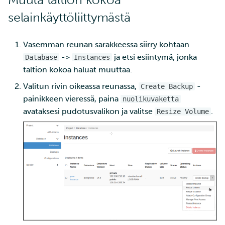
ja IDAn välillä Puhtin kaut
sovellus Rahdissa
tarkastelu
selainkäyttöliittymästä
Kustomize
Laskutus
Vasemman reunan sarakkeessa siirry kohtaan
->
ja etsi esiintymä, jonka
Database
Instances
Opettele pilvilaskentaa
Monivaiheinen
taltion kokoa haluat muuttaa.
kehittämällä ja julkaisemal
tunnistautuminen
verkkosovellus
Valitun rivin oikeassa reunassa,
-
Create Backup
Vahva tunnistautuminen
painikkeen vieressä, paina
nuolikuvaketta
Monivaiheinen kääntämi
avataksesi pudotusvalikon ja valitse
.
Resize Volume
FMI
Nextcloud
OAuth2-välityspalvelin
Pod (anti) yhteensopivuu
Käänteisen
välityspalvelimen