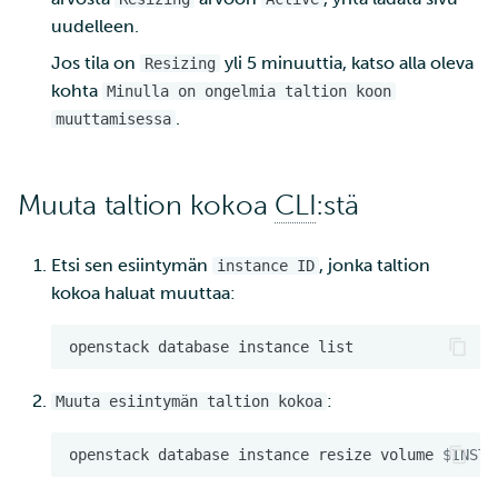
uudelleen.
Jos tila on
yli 5 minuuttia, katso alla oleva
Resizing
kohta
Minulla on ongelmia taltion koon
.
muuttamisessa
Muuta taltion kokoa
CLI
:stä
Etsi sen esiintymän
, jonka taltion
instance ID
kokoa haluat muuttaa:
openstack
database
instance
:
Muuta esiintymän taltion kokoa
openstack
database
instance
resize
volume
$INSTA