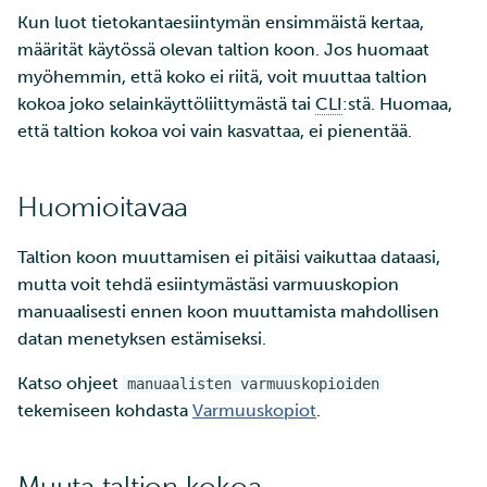
Tarin ja SSH:n käyttö
a
Kun luot tietokantaesiintymän ensimmäistä kertaa,
pienten tiedostojen
SD Services –
Orkestrointi Heat-työkalu
CI/CD Rahtissa
Jäsenten lisääminen
Töiden ajaminen
Suuri läpäisykyky
määrität käytössä olevan taltion koon. Jos huomaat
k
tehokkaaseen siirtoon
Versiohistoria
projektiisi
myöhemmin, että koko ei riitä, voit muuttaa taltion
Ray - Koneoppimisen
Mukautetut
Ohjelmistojen
Interaktiivinen käyttö
u
kokoa joko selainkäyttöliittymästä tai
CLI
:stä. Huomaa,
Wgetin käyttö datan
sovelluskehys pilveen
verkkotunnukset ja suoja
Palveluiden käyttöoikeuden
asentaminen
että taltion kokoa voi vain kasvattaa, ei pienentää.
a
lataamiseen verkkosivuilt
tiedonsiirto
lisääminen projektille
Suorituskyvyn tarkistuslis
CSC:lle
NFS-palvelimen asennus
Virheenkorjaus
Staattisen verkkopalveli
Projektisi hallinta
Huomioitavaa
Tiedostojen jakaminen ja
käyttöönotto komentorivi
Kuvaputken asennus
Suorituskyvyn analyysi
siirtäminen Funet
Laskentayksiköiden
Taltion koon muuttamisen ei pitäisi vaikuttaa dataasi,
FileSenderillä
Verkkopalvelimen
hakeminen
SSH-avainpari
Apptainer-kontit
mutta voit tehdä esiintymästäsi varmuuskopion
käyttöönotto Gitistä
manuaalisesti ennen koon muuttamista mahdollisen
Datan siirtäminen IDAn ja
Levykiintiöiden
Verkkokäyttöliittymä
datan menetyksen estämiseksi.
CSC:n laskentaympäristö
Staattisen verkkopalveli
kasvattaminen
välillä
käyttöönotto
Kvanttilaskenta
Katso ohjeet
manuaalisten varmuuskopioiden
verkkokäyttöliittymällä
Mahti-supertietokoneen
tekemiseen kohdasta
Varmuuskopiot
.
Etälevyjen liittäminen
suuren osion käyttö
Kuinka ottaa käyttöön
Datan kopioiminen Allak
Muuta taltion kokoa
korkean saatavuuden
Laskentayksiköiden käytön