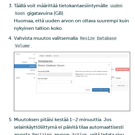
tunnistautuminen
Täällä voit määrittää tietokantaesiintymälle
uuden
sivukontin avulla
gigatavuina (GB).
koon
Huomaa, että uuden arvon on oltava suurempi kuin
Sähköpostin lähettämine
nykyinen taltion koko.
Rahtista
Vahvista muutos valitsemalla
Resize Database
.
Volume
HTTP-uudelleenohjauks
asennus Rahtiin
Lyhyt johdatus YAML-
formaattiin
Webhookit
Muutoksen pitäisi kestää 1–2 minuuttia. Jos
selainkäyttöliittymä ei päivitä tilaa automaattisesti
arvosta
arvoon
, yritä ladata sivu
Resizing
Active