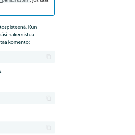
, jos saat
_permissions
tospisteenä. Kun
mäsi hakemistoa.
ittaa komento:
o.