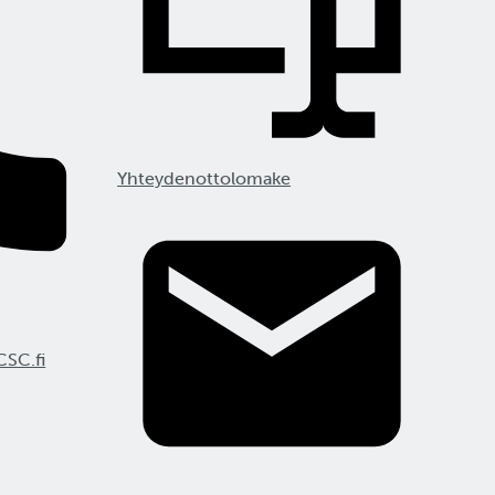
Yhteydenottolomake
CSC.fi