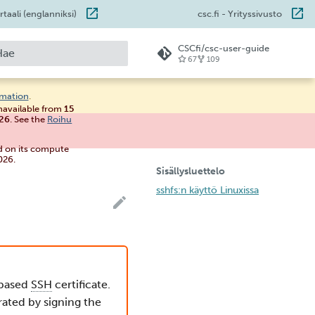
taali (englanniksi)
csc.fi
- Yrityssivusto
CSCfi/csc-user-guide
67
109
loitetaan hakua
rmation
.
unavailable from
15
026
. See the
Roihu
d on its compute
026.
Sisällysluettelo
sshfs:n käyttö Linuxissa
-based
SSH
certificate.
rated by signing the