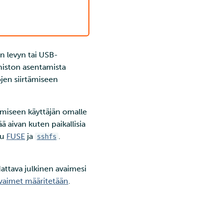
en levyn tai USB-
lmiston asentamista
ojen siirtämiseen
tämiseen käyttäjän omalle
ä aivan kuten paikallisia
tu
FUSE
ja
.
sshfs
dattava julkinen avaimesi
vaimet määritetään
.