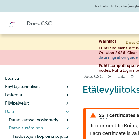
Palvelut tutkijalle
(engla
Docs CSC
Warning!
Docs C
Puhti and Mahti are b
October 2026
. Clean
data migration guide
Puhti computing ser
nodes. Puhti login no
Docs CSC
Data
Etusivu
Etälevyliitok
Käyttäjätunnukset
Laskenta
Uuden käyttäjätilin luominen
Pilvipalvelut
Käyttäjätilin elinkaari
Käyttöpolitiikka
Data
Salasanan vaihtaminen
Laskutus
Noppe
SSH
certificates 
Käyttäjätietojen hallinta
Järjestelmät
Pouta
Datan kanssa työskentely
Opas opiskelijoille
To connect to Roihu,
Uuden projektin luominen
Yhteyden muodostaminen
Pukki
Datan siirtäminen
Puhti
Opas opettajille
Aloittaminen
Vinkkejä tiedonhallintaan
Each certificate is v
Kun projektisi käsittelee
Supertietokoneen
Rahti
Mahti
SSH-avainten määrittäminen
Käsitteet
Konfigurointi
Mikä on DBaaS
Metatiedot ja datan
Tiedostojen kopiointi scp:llä
Virtuaalikoneen luominen