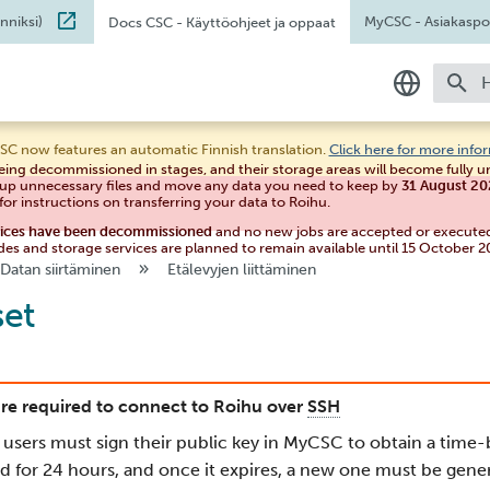
nniksi)
MyCSC
- Asiakaspor
Docs CSC
- Käyttöohjeet ja oppaat
A
Suomeksi
SC now features an automatic Finnish translation.
Click here for more info
eing decommissioned in stages, and their storage areas will become fully 
In English
 up unnecessary files and move any data you need to keep by
31 August 2
for instructions on transferring your data to Roihu.
vices have been decommissioned
and no new jobs are accepted or execute
des and storage services are planned to remain available until 15 October 2
Datan siirtäminen
Etälevyjen liittäminen
set
are required to connect to Roihu over
SSH
 users must sign their public key in MyCSC to obtain a time
alid for 24 hours, and once it expires, a new one must be gene