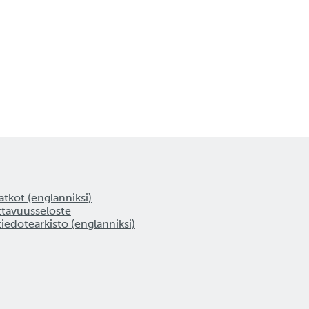
tkot (englanniksi)
ttavuusseloste
tiedotearkisto (englanniksi)