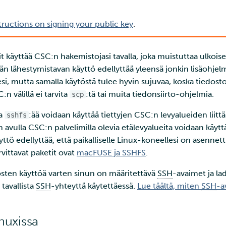
tructions on signing your public key
.
oit käyttää CSC:n hakemistojasi tavalla, joka muistuttaa ulkois
än lähestymistavan käyttö edellyttää yleensä jonkin lisäohje
lesi, mutta samalla käytöstä tulee hyvin sujuvaa, koska tiedost
:n välillä ei tarvita
:tä tai muita tiedonsiirto-ohjelmia.
scp
la
:ää voidaan käyttää tiettyjen CSC:n levyalueiden liit
sshfs
avulla CSC:n palvelimilla olevia etälevyalueita voidaan käyttä
yttö edellyttää, että paikalliselle Linux-koneellesi on asennet
vittavat paketit ovat
macFUSE ja SSHFS
.
osten käyttöä varten sinun on määritettävä
SSH
-avaimet ja la
tavallista
SSH
-yhteyttä käytettäessä.
Lue täältä, miten
SSH
-a
inuxissa