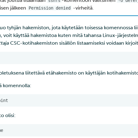
atat joutua lisäämään
-komentoon valitsimen
sshfs
-o defer
isen jälkeen
-virheitä.
Permission denied
 tyhjän hakemiston, jota käytetään toisessa komennossa lii
, voit käyttää hakemistoa kuten mitä tahansa Linux-järjestel
ttaja
CSC-kotihakemiston sisällön listaamiseksi voidaan kirjo
 oletuksena liitettävä etähakemisto on käyttäjän kotihakemist
mä komennolla:
 olisi: