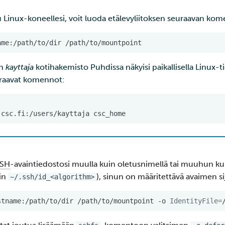
Linux-koneellesi, voit luoda etälevyliitoksen seuraavan kom
ame:/path/to/dir
än
kayttaja
kotihakemisto Puhdissa näkyisi paikallisella Linux-tie
uraavat komennot:
.csc.fi:/users/kayttaja
SH
-avaintiedostosi muulla kuin oletusnimellä tai muuhun kuin
uin
), sinun on määritettävä avaimen sij
~/.ssh/id_<algorithm>
stname:/path/to/dir
/path/to/mountpoint
-o
IdentityFile
=