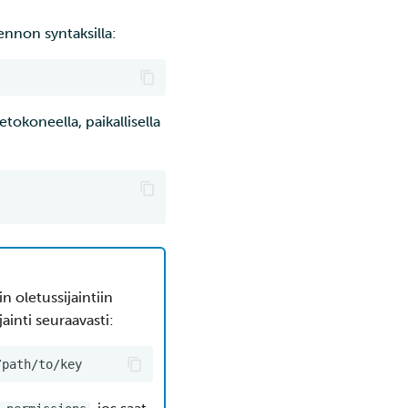
ennon syntaksilla:
tokoneella, paikallisella
 oletussijaintiin
ainti seuraavasti: