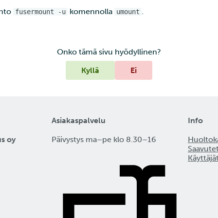
ento
komennolla
.
fusermount -u
umount
Onko tämä sivu hyödyllinen?
Kyllä
Ei
Asiakaspalvelu
Info
us oy
Päivystys ma–pe klo 8.30–16
Huoltoka
Saavute
Käyttäjä