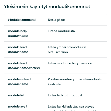
Yleisimmin käytetyt moduulikomennot
Module command
Description
module help
Tietoa moduulista.
modulename
module load
Lataa ympäristömoduulin
modulename
oletusversion.
module load
Lataa moduulin tietyn version.
modulename/version
module unload
Poistaa annetun ympäristömoduulin
modulename
käytöstä.
module list
Listaa ladatut moduulit.
module avail
Listaa kaikki ladattavissa olevat