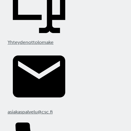
Yhteydenottolomake
asiakaspalvelu@csc.fi