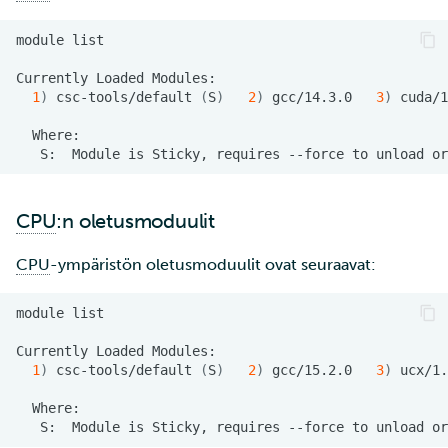
module
Currently
Loaded
1
)
csc-tools/default
(
S
)
2
)
gcc/14.3.0
3
)
cuda/1
S:
Module
is
Sticky,
requires
--force
to
unload
or
CPU
:n oletusmoduulit
CPU
-ympäristön oletusmoduulit ovat seuraavat:
module
Currently
Loaded
1
)
csc-tools/default
(
S
)
2
)
gcc/15.2.0
3
)
ucx/1.
S:
Module
is
Sticky,
requires
--force
to
unload
or