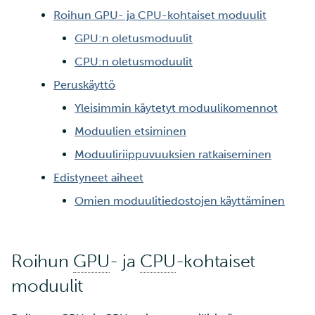
ja IDAn välillä Puhtin kaut
tarkastelu
Roihun GPU- ja CPU-kohtaiset moduulit
GPU:n oletusmoduulit
Laskutus
CPU:n oletusmoduulit
Monivaiheinen
Peruskäyttö
tunnistautuminen
Yleisimmin käytetyt moduulikomennot
Moduulien etsiminen
Vahva tunnistautuminen
Moduuliriippuvuuksien ratkaiseminen
FMI
Edistyneet aiheet
Omien moduulitiedostojen käyttäminen
Roihun
GPU
- ja
CPU
-kohtaiset
moduulit