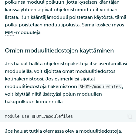
polkunsa moduulipolkuun, jotta kyseisen kääntäjän
kanssa yhteensopivat ohjelmistomoduulit voidaan
listata. Kun kääntäjämoduuli poistetaan käytöstä, tämä
polku poistetaan moduulipolusta. Sama koskee myös
MPI
-moduuleja.
Omien moduulitiedostojen käyttäminen
Jos haluat hallita ohjelmistopaketteja itse asentamillasi
moduuleilla, voit sijoittaa omat moduulitiedostosi
kotihakemistoosi. Jos esimerkiksi sijoitat
moduulitiedostoja hakemistoon
,
$HOME/modulefiles
voit käyttää niitä lisättyäsi polun moduulien
hakupolkuun komennolla:
Jos haluat tutkia olemassa olevia moduulitiedostoja,