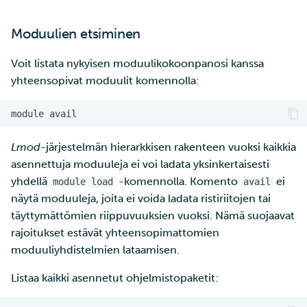
Moduulien etsiminen
Voit listata nykyisen moduulikokoonpanosi kanssa
yhteensopivat moduulit komennolla:
Lmod
-järjestelmän hierarkkisen rakenteen vuoksi kaikkia
asennettuja moduuleja ei voi ladata yksinkertaisesti
yhdellä
-komennolla. Komento
ei
module load
avail
näytä moduuleja, joita ei voida ladata ristiriitojen tai
täyttymättömien riippuvuuksien vuoksi. Nämä suojaavat
rajoitukset estävät yhteensopimattomien
moduuliyhdistelmien lataamisen.
Listaa kaikki asennetut ohjelmistopaketit: