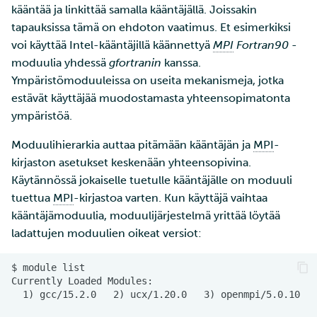
kääntää ja linkittää samalla kääntäjällä. Joissakin
tapauksissa tämä on ehdoton vaatimus. Et esimerkiksi
voi käyttää Intel-kääntäjillä käännettyä
MPI
Fortran90
-
moduulia yhdessä
gfortranin
kanssa.
Ympäristömoduuleissa on useita mekanismeja, jotka
estävät käyttäjää muodostamasta yhteensopimatonta
ympäristöä.
Moduulihierarkia auttaa pitämään kääntäjän ja
MPI
-
kirjaston asetukset keskenään yhteensopivina.
Käytännössä jokaiselle tuetulle kääntäjälle on moduuli
tuettua
MPI
-kirjastoa varten. Kun käyttäjä vaihtaa
kääntäjämoduulia, moduulijärjestelmä yrittää löytää
ladattujen moduulien oikeat versiot: