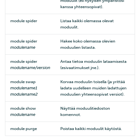
moduulit (eli nykyisen ympäristösi
kanssa yhteensopivat).
module spider
Listaa kaikki olemassa olevat
moduulit.
module spider
Hakee koko olemassa olevien
modulename
moduulien listasta.
module spider
Antaa tietoa moduulin lataamisesta
modulename/version
(esivaatimukset jne.).
module swap
Korvaa moduulin toisella (ja yrittää
modulename1
ladata uudelleen muiden ladattujen
modulename2
moduulien yhteensopivat versiot).
module show
Näyttää moduulitiedoston
modulename
komennot.
module purge
Poistaa kaikki moduulit käytöstä.