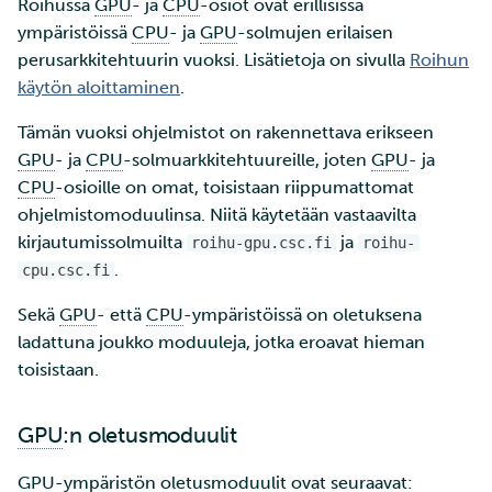
Roihussa
GPU
- ja
CPU
-osiot ovat erillisissä
ympäristöissä
CPU
- ja
GPU
-solmujen erilaisen
perusarkkitehtuurin vuoksi. Lisätietoja on sivulla
Roihun
käytön aloittaminen
.
Tämän vuoksi ohjelmistot on rakennettava erikseen
GPU
- ja
CPU
-solmuarkkitehtuureille, joten
GPU
- ja
CPU
-osioille on omat, toisistaan riippumattomat
ohjelmistomoduulinsa. Niitä käytetään vastaavilta
kirjautumissolmuilta
ja
roihu-gpu.csc.fi
roihu-
.
cpu.csc.fi
Sekä
GPU
- että
CPU
-ympäristöissä on oletuksena
ladattuna joukko moduuleja, jotka eroavat hieman
toisistaan.
GPU
:n oletusmoduulit
GPU
-ympäristön oletusmoduulit ovat seuraavat: