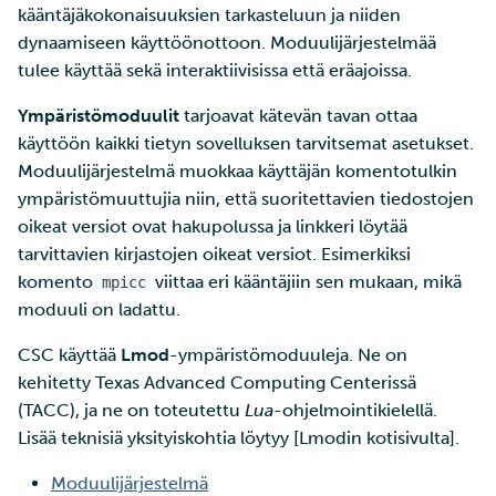
Tarin ja SSH:n käyttö
Edistyneemmät
kääntäjäkokonaisuuksien tarkasteluun ja niiden
a
pienten tiedostojen
SD Services –
Jäsenten lisääminen
Suuri läpäisykyky
Moduuliriippuvuuksien
ominaisuudet
R-Jupyter
dynaamiseen käyttöönottoon. Moduulijärjestelmää
k
tehokkaaseen siirtoon
Versiohistoria
projektiisi
ratkaiseminen
tulee käyttää sekä interaktiivisissa että eräajoissa.
Interaktiivinen käyttö
Tietokantainstanssin levy
RStudio
u
Wgetin käyttö datan
Palveluiden käyttöoikeuden
Edistyneet aiheet
koon muuttaminen
Ympäristömoduulit
tarjoavat kätevän tavan ottaa
a
lataamiseen verkkosivuilt
lisääminen projektille
Suorituskyvyn tarkistuslista
TensorBoard
käyttöön kaikki tietyn sovelluksen tarvitsemat asetukset.
CSC:lle
Omien
Tietokantainstanssien
Moduulijärjestelmä muokkaa käyttäjän komentotulkin
Projektisi hallinta
moduulitiedostojen
uudelleenkoonti
Visual Studio Code
ympäristömuuttujia niin, että suoritettavien tiedostojen
Tiedostojen jakaminen ja
käyttäminen
oikeat versiot ovat hakupolussa ja linkkeri löytää
siirtäminen Funet
Laskentayksiköiden
tarvittavien kirjastojen oikeat versiot. Esimerkiksi
FileSenderillä
hakeminen
komento
viittaa eri kääntäjiin sen mukaan, mikä
mpicc
moduuli on ladattu.
Datan siirtäminen IDAn ja
Levykiintiöiden
CSC:n laskentaympäristö
CSC käyttää
Lmod
-ympäristömoduuleja. Ne on
kasvattaminen
välillä
kehitetty Texas Advanced Computing Centerissä
Mahti-supertietokoneen
(TACC), ja ne on toteutettu
Lua
-ohjelmointikielellä.
Etälevyjen liittäminen
suuren osion käyttö
Lisää teknisiä yksityiskohtia löytyy [Lmodin kotisivulta].
Moduulijärjestelmä
Datan kopioiminen Allak
Laskentayksiköiden käytön