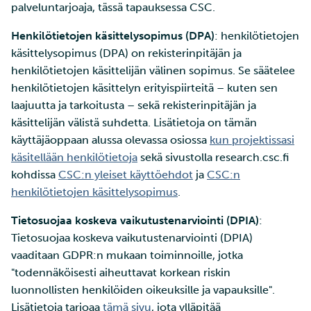
palveluntarjoaja, tässä tapauksessa CSC.
Henkilötietojen käsittelysopimus (DPA)
: henkilötietojen
käsittelysopimus (DPA) on rekisterinpitäjän ja
henkilötietojen käsittelijän välinen sopimus. Se säätelee
henkilötietojen käsittelyn erityispiirteitä – kuten sen
laajuutta ja tarkoitusta – sekä rekisterinpitäjän ja
käsittelijän välistä suhdetta. Lisätietoja on tämän
käyttäjäoppaan alussa olevassa osiossa
kun projektissasi
käsitellään henkilötietoja
sekä sivustolla research.csc.fi
kohdissa
CSC:n yleiset käyttöehdot
ja
CSC:n
henkilötietojen käsittelysopimus
.
Tietosuojaa koskeva vaikutustenarviointi (DPIA)
:
Tietosuojaa koskeva vaikutustenarviointi (DPIA)
vaaditaan GDPR:n mukaan toiminnoille, jotka
"todennäköisesti aiheuttavat korkean riskin
luonnollisten henkilöiden oikeuksille ja vapauksille".
Lisätietoja tarjoaa
tämä sivu
, jota ylläpitää