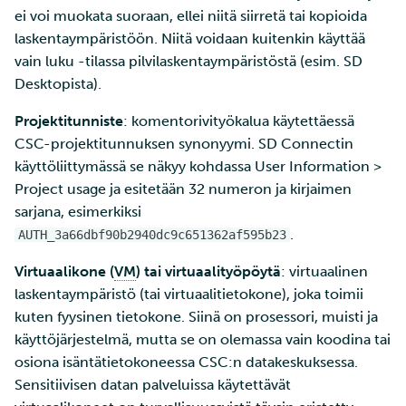
ei voi muokata suoraan, ellei niitä siirretä tai kopioida
laskentaympäristöön. Niitä voidaan kuitenkin käyttää
vain luku -tilassa pilvilaskentaympäristöstä (esim. SD
Desktopista).
Projektitunniste
: komentorivityökalua käytettäessä
CSC-projektitunnuksen synonyymi. SD Connectin
käyttöliittymässä se näkyy kohdassa User Information >
Project usage ja esitetään 32 numeron ja kirjaimen
sarjana, esimerkiksi
.
AUTH_3a66dbf90b2940dc9c651362af595b23
Virtuaalikone (
VM
) tai virtuaalityöpöytä
: virtuaalinen
laskentaympäristö (tai virtuaalitietokone), joka toimii
kuten fyysinen tietokone. Siinä on prosessori, muisti ja
käyttöjärjestelmä, mutta se on olemassa vain koodina tai
osiona isäntätietokoneessa CSC:n datakeskuksessa.
Sensitiivisen datan palveluissa käytettävät