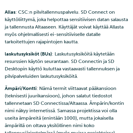
Tarin ja SSH:n käyttö
Mukautus - ohjelmistot ja
Datan tuonti
Edistyneemmät
Vianetsintä
a
pienten tiedostojen
työkalut
Jäsenten lisääminen
Töiden ajaminen
Suuri läpäisykyky
ominaisuudet
Allas
: CSC:n pilvitallennuspalvelu. SD Connect on
k
tehokkaaseen siirtoon
projektiisi
Datan vienti
Keskeneräinen sivu
käyttöliittymä, joka helpottaa sensitiivisen datan salausta
Datan tuonti
Ohjelmistojen
Interaktiivinen käyttö
Tietokantainstanssin levy
u
ja tallennusta Altaaseen. Käyttäjät voivat käyttää Allasta
Wgetin käyttö datan
Palveluiden käyttöoikeuden
asentaminen
koon muuttaminen
Vianetsintä
myös ohjelmallisesti ei-sensitiiviselle datalle
a
lataamiseen verkkosivuilt
lisääminen projektille
Datan vienti käyttöliittym
Suorituskyvyn tarkistuslis
tarkoitettujen rajapintojen kautta.
CSC:lle
kautta
Virheenkorjaus
Tietokantainstanssien
Projektisi hallinta
uudelleenkoonti
laskutusyksiköt (BUs)
: Laskutusyksiköitä käytetään
Tiedostojen jakaminen ja
Datan vienti ohjelmallises
Suorituskyvyn analyysi
resurssien käytön seurantaan. SD Connectin ja SD
siirtäminen Funet
Laskentayksiköiden
Desktopin käyttö kuluttaa vastaavasti tallennuksen ja
FileSenderillä
hakeminen
Vianetsintä
Apptainer-kontit
pilvipalveluiden laskutusyksiköitä.
Datan siirtäminen IDAn ja
Levykiintiöiden
Ämpäri/Kontti
: Nämä termit viittaavat pääkansioon
Verkkokäyttöliittymä
CSC:n laskentaympäristö
kasvattaminen
(teknisesti juurikansioon), johon salatut tiedostot
välillä
Kvanttilaskenta
tallennetaan SD Connectissa/Altaassa. Ämpärin/kontin
Mahti-supertietokoneen
nimi näkyy internetissä. Samassa projektissa voi olla
Etälevyjen liittäminen
suuren osion käyttö
useita ämpäreitä (enintään 1000), mutta jokaisella
ämpärillä on oltava yksilöllinen nimi koko
Datan kopioiminen Allak
Laskentayksiköiden käytön
tallennusjärjestelmässä (myös muissa projekteissa).