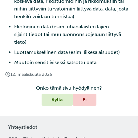
koskeva data, rikostuomioihin ja rikkomuksiin tai
niihin liittyviin turvatoimiin liittyvä data, data, josta
henkilö voidaan tunnistaa)
Ekologinen data (esim. uhanalaisten lajien
sijaintitiedot tai muu luonnonsuojeluun liittyvä
tieto)
Luottamuksellinen data (esim. liikesalaisuudet)
Muutoin sensitiiviseksi katsottu data
12. maaliskuuta 2026
Onko tämä sivu hyödyllinen?
Kyllä
Ei
Yhteystiedot