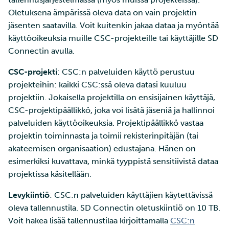
ja IDAn välillä Puhtin kaut
tarkastelu
Oletuksena ämpärissä oleva data on vain projektin
jäsenten saatavilla. Voit kuitenkin jakaa dataa ja myöntää
Laskutus
käyttöoikeuksia muille CSC-projekteille tai käyttäjille SD
Connectin avulla.
Monivaiheinen
CSC-projekti
: CSC:n palveluiden käyttö perustuu
tunnistautuminen
projekteihin: kaikki CSC:ssä oleva datasi kuuluu
Vahva tunnistautuminen
projektiin. Jokaisella projektilla on ensisijainen käyttäjä,
CSC-projektipäällikkö, joka voi lisätä jäseniä ja hallinnoi
FMI
palveluiden käyttöoikeuksia. Projektipäällikkö vastaa
projektin toiminnasta ja toimii rekisterinpitäjän (tai
akateemisen organisaation) edustajana. Hänen on
esimerkiksi kuvattava, minkä tyyppistä sensitiivistä dataa
projektissa käsitellään.
Levykiintiö
: CSC:n palveluiden käyttäjien käytettävissä
oleva tallennustila. SD Connectin oletuskiintiö on 10 TB.
Voit hakea lisää tallennustilaa kirjoittamalla
CSC:n