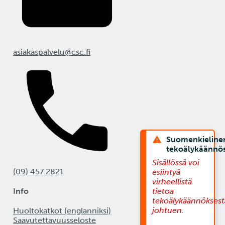
asiakaspalvelu@csc.fi
Suomenkieline
tekoälykäännö
Sisällössä voi
(09) 457 2821
esiintyä
virheellistä
Info
tietoa
tekoälykäännöksest
johtuen.
Huoltokatkot (englanniksi)
Saavutettavuusseloste