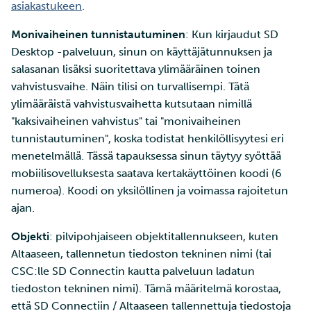
asiakastukeen
.
Monivaiheinen tunnistautuminen
: Kun kirjaudut SD
Desktop -palveluun, sinun on käyttäjätunnuksen ja
salasanan lisäksi suoritettava ylimääräinen toinen
vahvistusvaihe. Näin tilisi on turvallisempi. Tätä
ylimääräistä vahvistusvaihetta kutsutaan nimillä
"kaksivaiheinen vahvistus" tai "monivaiheinen
tunnistautuminen", koska todistat henkilöllisyytesi eri
menetelmällä. Tässä tapauksessa sinun täytyy syöttää
mobiilisovelluksesta saatava kertakäyttöinen koodi (6
numeroa). Koodi on yksilöllinen ja voimassa rajoitetun
ajan.
Objekti
: pilvipohjaiseen objektitallennukseen, kuten
Altaaseen, tallennetun tiedoston tekninen nimi (tai
CSC:lle SD Connectin kautta palveluun ladatun
tiedoston tekninen nimi). Tämä määritelmä korostaa,
että SD Connectiin / Altaaseen tallennettuja tiedostoja