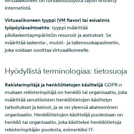
virtuaalikoneet on turvallisuussyistä täysin eristetty
internetistä.
Virtuaalikoneen tyyppi (
VM
flavor) tai esivalmis
työpöytävaihtoehto
: tyyppi määrittää
pilvilaskentaympäristön resurssit ja asetukset. Se
määrittää laskenta-, muisti- ja tallennuskapasiteetin,
joka voidaan osoittaa virtuaalikoneelle.
Hyödyllistä terminologiaa: tietosuoja
Rekisterinpitäjä ja henkilötietojen käsittelijä
GDPR:n
mukaan rekisterinpitäjä on henkilö tai organisaatio, joka
määrittää sensitiivisten henkilötietojen käsittelyn
tarkoitukset ja keinot, ja se on yleensä akateeminen
organisaatio. Henkilötietojen käsittelijä puolestaan on
henkilö tai organisaatio, joka käsittelee henkilötietoja
rekisterinpitäjän puolesta, esimerkiksi IT-