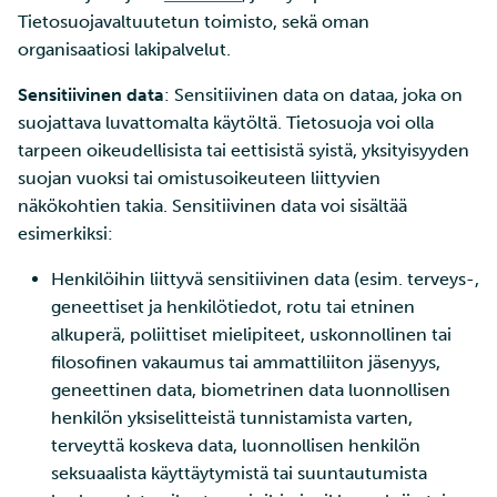
Tietosuojavaltuutetun toimisto, sekä oman
organisaatiosi lakipalvelut.
Sensitiivinen data
: Sensitiivinen data on dataa, joka on
suojattava luvattomalta käytöltä. Tietosuoja voi olla
tarpeen oikeudellisista tai eettisistä syistä, yksityisyyden
suojan vuoksi tai omistusoikeuteen liittyvien
näkökohtien takia. Sensitiivinen data voi sisältää
esimerkiksi:
Henkilöihin liittyvä sensitiivinen data (esim. terveys-,
geneettiset ja henkilötiedot, rotu tai etninen
alkuperä, poliittiset mielipiteet, uskonnollinen tai
filosofinen vakaumus tai ammattiliiton jäsenyys,
geneettinen data, biometrinen data luonnollisen
henkilön yksiselitteistä tunnistamista varten,
terveyttä koskeva data, luonnollisen henkilön
seksuaalista käyttäytymistä tai suuntautumista