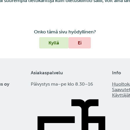
 suurempia tietokantoja kuin oletuskiintiö sallii, voit aina l
Onko tämä sivu hyödyllinen?
Kyllä
Ei
Asiakaspalvelu
Info
us oy
Päivystys ma–pe klo 8.30–16
Huoltoka
Saavute
Käyttäjä