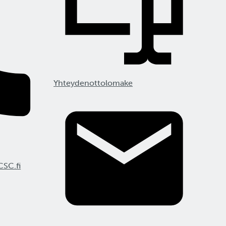
Yhteydenottolomake
CSC.fi