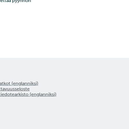
ähettää pyynnön
tkot (englanniksi)
ttavuusseloste
tiedotearkisto (englanniksi)