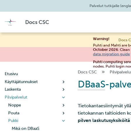
Palvelut tutkijalle
(engla
Docs CSC
Warning!
Docs C
Puhti and Mahti are b
October 2026
. Clean
data migration guide
Puhti computing ser
nodes. Puhti login no
Docs CSC
Pilvipalvelu
Etusivu
DBaaS
-palve
Käyttäjätunnukset
Laskenta
Uuden käyttäjätilin luominen
Pilvipalvelut
Käyttäjätilin elinkaari
Käyttöpolitiikka
Salasanan vaihtaminen
Laskutus
Noppe
Tietokantaesiintymät yl
tietokannan taltioiden k
Käyttäjätietojen hallinta
Järjestelmät
Pouta
Opas opiskelijoille
pilven laskutusyksiköitä 
Uuden projektin luominen
Yhteyden muodostaminen
Pukki
Puhti
Opas opettajille
Aloittaminen
Kun projektisi käsittelee
Supertietokoneen
Mahti
SSH-avainten määrittäminen
Käsitteet
Konfigurointi
Mikä on DBaaS
Virtuaalikoneen luominen