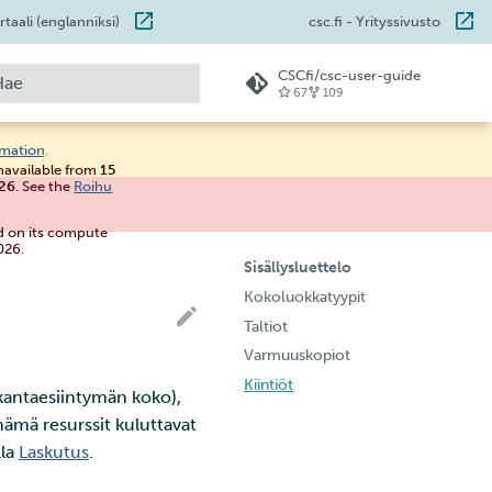
taali (englanniksi)
csc.fi
- Yrityssivusto
CSCfi/csc-user-guide
67
109
loitetaan hakua
rmation
.
unavailable from
15
026
. See the
Roihu
d on its compute
026.
Sisällysluettelo
Kokoluokkatyypit
Taltiot
Varmuuskopiot
Kiintiöt
kantaesiintymän koko),
nämä resurssit kuluttavat
lla
Laskutus
.