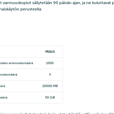
t varmuuskopiot säilytetään 90 päivän ajan, ja ne kuluttavat p
iskäytön perusteella.
Määrä
oiden enimmäismäärä
1000
immäismäärä
5
ärä
20000 MB
määrä
50 GiB