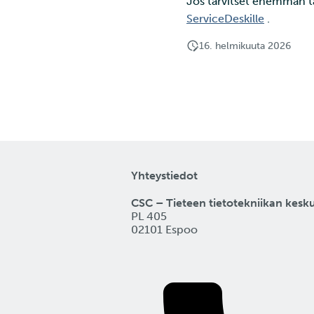
Jos tarvitset enemmän tai
Rahtista
ServiceDeskille
.
HTTP-uudelleenohjauksen
asennus Rahtiin
16. helmikuuta 2026
Lyhyt johdatus YAML-
formaattiin
Webhookit
Yhteystiedot
CSC – Tieteen tietotekniikan kesk
PL 405
02101 Espoo