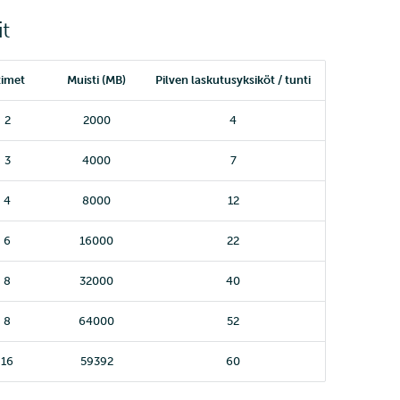
t
timet
Muisti (MB)
Pilven laskutusyksiköt / tunti
2
2000
4
3
4000
7
4
8000
12
6
16000
22
8
32000
40
8
64000
52
16
59392
60