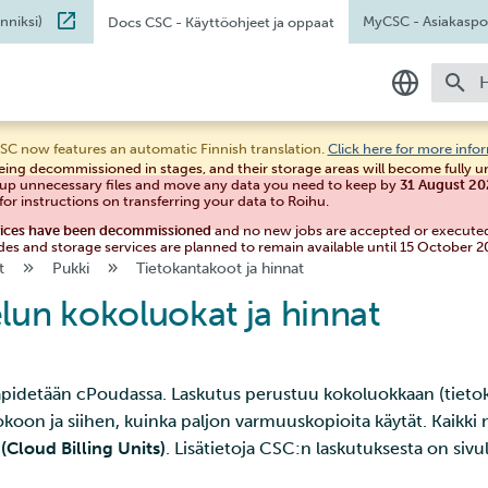
nniksi)
MyCSC
- Asiakaspor
Docs CSC
- Käyttöohjeet ja oppaat
A
Suomeksi
SC now features an automatic Finnish translation.
Click here for more info
eing decommissioned in stages, and their storage areas will become fully 
In English
 up unnecessary files and move any data you need to keep by
31 August 2
for instructions on transferring your data to Roihu.
vices have been decommissioned
and no new jobs are accepted or execute
des and storage services are planned to remain available until 15 October 2
t
Pukki
Tietokantakoot ja hinnat
lun kokoluokat ja hinnat
läpidetään cPoudassa. Laskutus perustuu kokoluokkaan (tieto
okoon ja siihen, kuinka paljon varmuuskopioita käytät. Kaikki 
(Cloud Billing Units)
. Lisätietoja CSC:n laskutuksesta on sivu