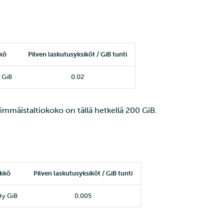
kö
Pilven laskutusyksiköt / GiB tunti
 GiB
0.02
mmäistaltiokoko on tällä hetkellä 200 GiB.
ikkö
Pilven laskutusyksiköt / GiB tunti
ty GiB
0.005