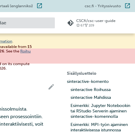
taali (englanniksi)
csc.fi
- Yrityssivusto
CSCfi/csc-user-guide
67
109
loitetaan hakua
rmation
.
unavailable from
15
026
. See the
Roihu
d on its compute
026.
Sisällysluettelo
sinteractive-komento
sinteractive Roihussa
sinteractive Mahdissa
Esimerkki: Jupyter Notebookin
issolmuista.
tai RStudio Serverin ajaminen
seen prosessointiin.
sinteractive-komennolla
nteraktiivisesti, voit
Esimerkki: MPI-työn ajaminen
interaktiivisessa istunnossa