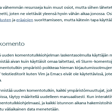
aa vähemmän resursseja kuin muut osiot, mutta siihen lähetetyi
etti, joten ne viettävät yleensä hyvin vähän aikaa jonossa. Os
llusten
ja
eräajojen
suorittamiseen, mutta kätevin tapa käyttää
komento
 uuden komentotulkkiohjelman laskentasolmulla käyttäjän mää
istää aivan kuin käyttäisit omaa laitettasi, eli Slurm-koment
Komentotulkin ympäristö poikkeaa hieman kirjautumissolmujen
tekstieditorit kuten Vim ja Emacs eivät ole käytettävissä, jot
a.
nistää uuden komentotulkin, kaikki ympäristömuuttujat, joita
oissa, täytyy määritellä uudelleen manuaalisesti. Kun interakti
entotulkkiohjelmaasi, ja kaikki istunnon aikana hakemistoih
ttu väliaikainen data menetetään.