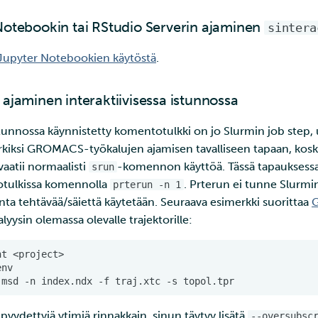
Notebookin tai RStudio Serverin ajaminen
sintera
 Jupyter Notebookien käytöstä
.
 ajaminen interaktiivisessa istunnossa
stunnossa käynnistetty komentotulkki on jo Slurmin job step, 
rkiksi GROMACS-työkalujen ajamisen tavalliseen tapaan, kos
vaatii normaalisti
-komennon käyttöä. Tässä tapauksess
srun
totulkissa komennolla
. Prterun ei tunne Slurmin 
prterun -n 1
nta tehtävää/säiettä käytetään. Seuraava esimerkki suorittaa
yysin olemassa olevalle trajektorille:
nt
msd
-n
index.ndx
-f
traj.xtc
-s
 pyydettyjä ytimiä rinnakkain, sinun täytyy lisätä
--oversubsc