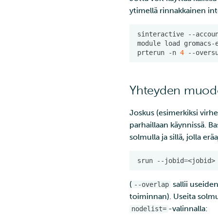
ytimellä rinnakkainen int
sinteractive
--accou
module
load
prterun
-n
4
--overs
Yhteyden muodo
Joskus (esimerkiksi virhe
parhaillaan käynnissä. B
solmulla ja sillä, jolla 
srun
--jobid
=
<jobid>
(
sallii useide
--overlap
toiminnan). Useita solm
-valinnalla:
nodelist=