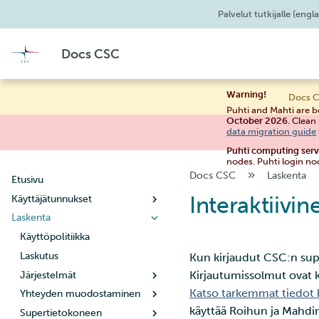
Palvelut tutkijalle
(engla
Docs CSC
Warning!
Docs C
Puhti and Mahti are b
October 2026
. Clean
data migration guide
Puhti computing ser
nodes. Puhti login no
Docs CSC
Laskenta
Etusivu
Interaktiivin
Käyttäjätunnukset
Laskenta
Uuden käyttäjätilin luominen
Käyttäjätilin elinkaari
Käyttöpolitiikka
Salasanan vaihtaminen
Laskutus
Kun kirjaudut CSC:n sup
Kirjautumissolmut ovat ka
Käyttäjätietojen hallinta
Järjestelmät
Katso tarkemmat tiedot
Uuden projektin luominen
Yhteyden muodostaminen
Puhti
käyttää Roihun ja Mahd
Kun projektisi käsittelee
Supertietokoneen
Mahti
SSH-avainten määrittäminen