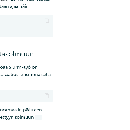
daan ajaa näin:
ntasolmuun
 jolla Slurm-työ on
lokaatiosi ensimmäisellä
 normaalin päätteen
tiettyyn solmuun
--