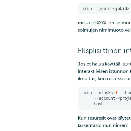
srun
--jobid
=
<jobid>
missä
on solmun 
rcXXXX
solmujen nimimuoto vaihte
Eksplisiittinen 
Jos et halua käyttää
sin
interaktiivisen istunnon
ilmoitus, kun resurssit 
srun
--ntasks
=
1
--ti
--account
=
<proj
Kun resurssit ovat käyte
laskentasolmun nimen: