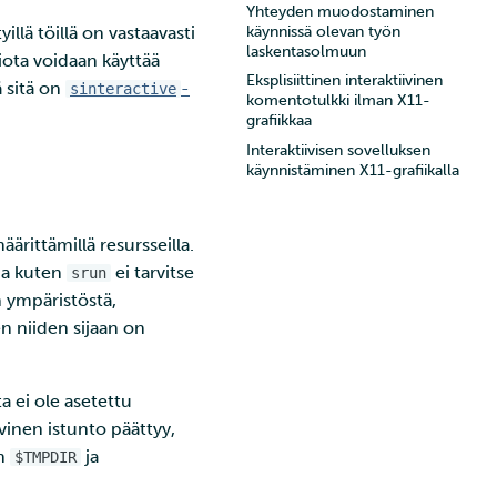
Yhteyden muodostaminen
käynnissä olevan työn
llä töillä on vastaavasti
laskentasolmuun
iota voidaan käyttää
Eksplisiittinen interaktiivinen
 sitä on
-
sinteractive
komentotulkki ilman X11-
grafiikkaa
Interaktiivisen sovelluksen
käynnistäminen X11-grafiikalla
rittämillä resursseilla.
oja kuten
ei tarvitse
srun
 ympäristöstä,
en niiden sijaan on
 ei ole asetettu
ivinen istunto päättyy,
in
ja
$TMPDIR