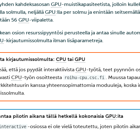
ja yhden kahdeksasosan
GPU
-muistikapasiteetista, jolloin kulle
la solmulla, neljällä
GPU
:lla per solmu ja enintään seitsemällä
ntään 56
GPU
-viipaletta.
ikean osion resurssipyyntösi perusteella ja antaa sinulle auto
PU
-kirjautumissolmulta ilman lisäparametreja.
lta kirjautumissolmulta:
CPU
tai
GPU
, että jos pyydät interaktiivista
GPU
-työtä, teet pyynnön o
avasti
CPU
-työn osoitteesta
. Muussa tapau
roihu-cpu.csc.fi
rkkitehtuurin kanssa yhteensopimattomia moduuleja, koska int
issolmulta.
ntaa pilotin aikana tällä hetkellä kokonaisia
GPU
:ita
-osiossa ei ole vielä toteutettu, joten pilotin aika
interactive