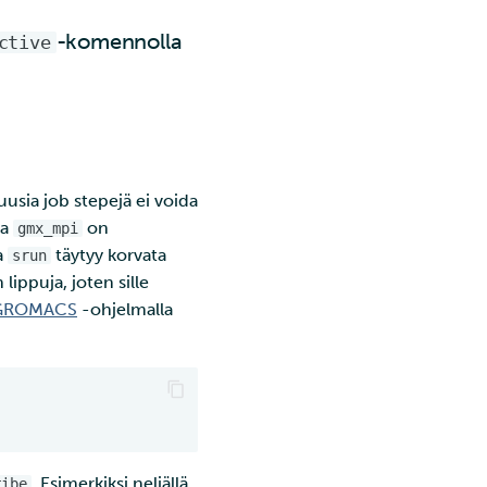
-komennolla
ctive
uusia job stepejä ei voida
ka
on
gmx_mpi
a
täytyy korvata
srun
lippuja, joten sille
GROMACS
-ohjelmalla
. Esimerkiksi neljällä
ribe