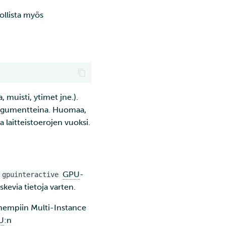
ollista myös
, muisti, ytimet jne.).
n argumentteina. Huomaa,
a laitteistoerojen vuoksi.
GPU
-
gpuinteractive
skevia tietoja varten.
enempiin Multi-Instance
U
:n