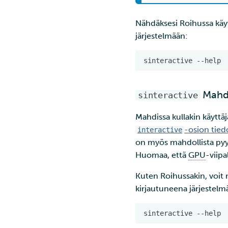
Kustomize
Opettele pilvilaskentaa
Nähdäksesi Roihussa käy
kehittämällä ja
järjestelmään:
julkaisemalla
verkkosovellus
sinteractive
Monivaiheinen
kääntäminen
Nextcloud
Mahd
sinteractive
OAuth2-välityspalvelin
Pod (anti) yhteensopivuus
Mahdissa kullakin käyttäjä
Käänteisen
-osion tied
interactive
välityspalvelimen
on myös mahdollista py
tunnistautuminen
sivukontin avulla
Huomaa, että
GPU
-viipa
Sähköpostin lähettäminen
Kuten Roihussakin, voit
Rahtista
kirjautuneena järjestelm
HTTP-uudelleenohjauksen
asennus Rahtiin
Lyhyt johdatus YAML-
sinteractive
formaattiin