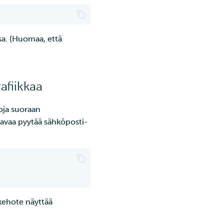
a. (Huomaa, että
afiikkaa
oja suoraan
tavaa pyytää sähköposti-
-kehote näyttää