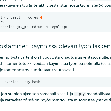
eraktiivinen työ (interaktiivisesta istunnosta
käynnistetty
) voi
nt
<project>
--cores
4
ubscribe
gmx_mpi
mdrun
-s
staminen käynnissä olevan työn laske
enjäljitystä varten) on hyödyllistä kirjautua laskentasolmulle,
ash-komentotulkki voidaan käynnistää työn pääsolmulla (eli al
eräajokomennostosi suoritetaan) seuraavasti:
--overlap
--pty
n job stepien ajamisen samanaikaisesti, ja
mahdollistaa
--pty
uja kattavissa töissä on myös mahdollista muodostaa yhteys 