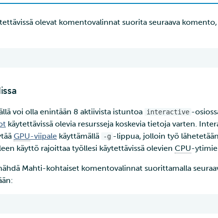
tettävissä olevat komentovalinnat suorita seuraava komento,
issa
llä voi olla enintään 8 aktiivista istuntoa
-osioss
interactive
ot
käytettävissä olevia resursseja koskevia tietoja varten. Inte
ytää
GPU
-viipale
käyttämällä
-lippua, jolloin työ lähetetää
-g
leen käyttö rajoittaa työllesi käytettävissä olevien
CPU
-ytimie
 nähdä Mahti-kohtaiset komentovalinnat suorittamalla seura
ään: