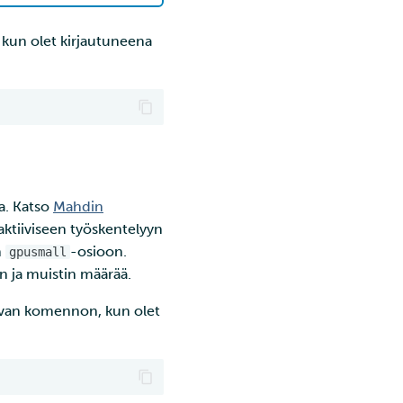
 kun olet kirjautuneena
a. Katso
Mahdin
raktiiviseen työskentelyyn
n
-osioon.
gpusmall
n ja muistin määrää.
avan komennon, kun olet