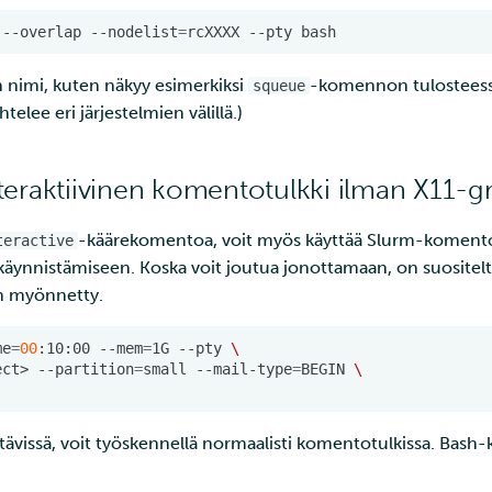
--overlap
--nodelist
=
rcXXXX
--pty
nimi, kuten näkyy esimerkiksi
-komennon tulosteess
squeue
lee eri järjestelmien välillä.)
interaktiivinen komentotulkki ilman X11-gr
-käärekomentoa, voit myös käyttää Slurm-koment
teractive
 käynnistämiseen. Koska voit joutua jonottamaan, on suositel
on myönnetty.
me
=
00
:10:00
--mem
=
1G
--pty
\
ect>
--partition
=
small
--mail-type
=
BEGIN
\
ttävissä, voit työskennellä normaalisti komentotulkissa. Bash