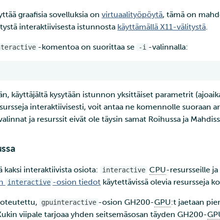
yttää graafisia sovelluksia on
virtuaalityöpöytä
, tämä on mahd
ystä interaktiivisesta istunnosta
käyttämällä X11-välitystä
.
-komentoa on suorittaa se
-valinnalla:
nteractive
-i
n, käyttäjältä kysytään istunnon yksittäiset parametrit (ajoaika
esursseja interaktiivisesti, voit antaa ne komennolle suoraa
valinnat ja resurssit eivät ole täysin samat Roihussa ja Mahdiss
ssa
 kaksi interaktiivista osiota:
CPU
-resursseille ja
interactive
un
-osion tiedot
käytettävissä olevia resursseja ko
interactive
 toteutettu,
-osion GH200-
GPU
:t jaetaan pi
gpuinteractive
. Kukin viipale tarjoaa yhden seitsemäsosan täyden GH200-
GP