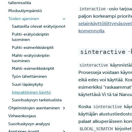
henkilötietoja
tallennustila
Roihu
SSH-asiakas macOS:lla ja
-osio tarjo
interactive
Jäsenten lisääminen projektiisi
Moduuliympäristö
Linuxilla
Lustre-tiedostojärjestelmä
LUMI
paljon korkeampi priorite
Palveluiden käyttöoikeuden
Töiden ajaminen
SSH-asiakas Windowsilla
selainkäyttöliittymäsove
lisääminen projektille
Saatavilla olevat erätyöjonot
komennolla
.
Projektisi hallinta
Puhti-erätyöskriptin
Laskentayksiköiden hakeminen
luominen
Levykiintiöiden kasvattaminen
Puhti-esimerkkiskriptit
-
sinteractive
Mahti-supertietokoneen
Mahti-erätyöskriptin
suuren osion käyttö
luominen
käynnistää
sinteractive
Laskentayksiköiden käytön
Mahti-esimerkkiskriptit
Prosesseja voidaan käynn
tarkastelu
Työn lähettäminen
eikä edes voi käyttää. 
Laskutus
Suuri läpäisykyky
esimerkiksi "raskaammat" 
Monivaiheinen
Interaktiivinen käyttö
käytettävä Vi:tä tai Nano
tunnistautuminen
Suorituskyvyn tarkistuslista
Vahva tunnistautuminen
Koska
käyn
sinteractive
Ohjelmistojen asentaminen
FMI
käyttäjän alustus­tiedost
Virheenkorjaus
Kääntäminen Puhtissa
palaat alkuperäiseen kom
Suorituskyvyn analyysi
Kääntäminen Mahtissa
kirjoite
$LOCAL_SCRATCH
Apptainer-kontit
Kääntäminen LUMIssa