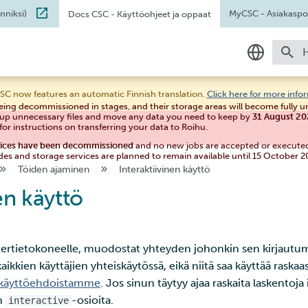
nniksi)
MyCSC
- Asiakaspor
Docs CSC
- Käyttöohjeet ja oppaat
A
Suomeksi
SC now features an automatic Finnish translation.
Click here for more info
eing decommissioned in stages, and their storage areas will become fully 
In English
 up unnecessary files and move any data you need to keep by
31 August 2
for instructions on transferring your data to Roihu.
vices have been decommissioned
and no new jobs are accepted or execute
des and storage services are planned to remain available until 15 October 2
Töiden ajaminen
Interaktiivinen käyttö
en käyttö
ertietokoneelle, muodostat yhteyden johonkin sen kirjautum
ikkien käyttäjien yhteiskäytössä, eikä niitä saa käyttää raskaa
 käyttöehdoistamme
. Jos sinun täytyy ajaa raskaita laskentoja i
in
-osioita.
interactive