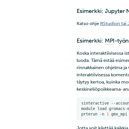
Webhookit
Esimerkki: Jupyter 
Katso ohje
RStudion tai
Esimerkki:
MPI
-työn
Koska interaktiivisessa i
luoda. Tämä estää esime
rinnakkainen ohjelma ja 
interaktiivisessa komen
täytyy kertoa, kuinka mo
keskineliöpoikkeama-anal
sinteractive
--accou
module
load
prterun
-n
1
gmx_mpi
Jotta voit käyttää kaikkia