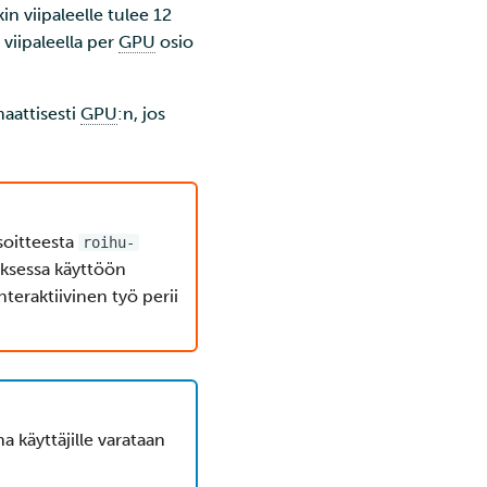
kin viipaleelle tulee 12
 viipaleella per
GPU
osio
maattisesti
GPU
:n, jos
soitteesta
roihu-
ksessa käyttöön
eraktiivinen työ perii
na käyttäjille varataan