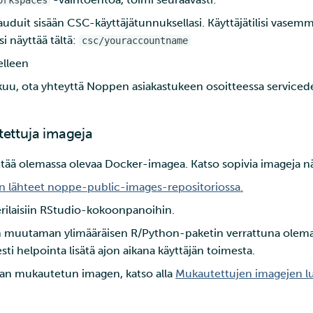
orkspaces
rjauduit sisään CSC-käyttäjätunnuksellasi. Käyttäjätilisi vase
si näyttää tältä:
csc/youraccountname
elleen
kuu, ota yhteyttä Noppen asiakastukeen osoitteessa serviced
utettuja imageja
tää olemassa olevaa Docker-imagea. Katso sopivia imageja näi
 lähteet noppe-public-images-repositoriossa.
rilaisiin RStudio-kokoonpanoihin.
in muutaman ylimääräisen R/Python-paketin verrattuna olemas
ti helpointa lisätä ajon aikana käyttäjän toimesta.
an mukautetun imagen, katso alla
Mukautettujen imagejen 