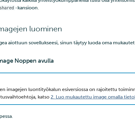
yökäytössä kaikilla yhteistyökumppaneilla tulisi olla yhteisomi
-kansioon.
shared
imagejen luominen
agea aiottuun sovellukseesi, sinun täytyy luoda oma mukaute
image Noppen avulla
 imagejen luontityökalun esiversiossa on rajoitettu toiminna
utusvaihtoehtoja, katso
2. Luo mukautettu image omalla tieto
pessa.