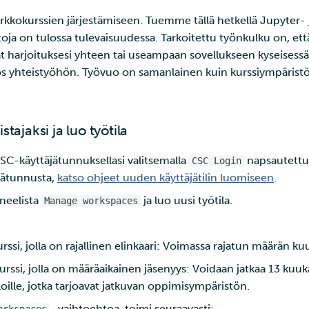
kkokurssien järjestämiseen. Tuemme tällä hetkellä Jupyter- 
ehtoja on tulossa tulevaisuudessa. Tarkoitettu työnkulku on, et
ät harjoituksesi yhteen tai useampaan sovellukseen kyseisessä 
s yhteistyöhön. Työvuo on samanlainen kuin kurssiympäristön
stajaksi ja luo työtila
C-käyttäjätunnuksellasi valitsemalla
napsautettu
CSC Login
jätunnusta,
katso ohjeet uuden käyttäjätilin luomiseen
.
neelista
ja luo uusi työtila.
Manage workspaces
ssi, jolla on rajallinen elinkaari: Voimassa rajatun määrän ku
urssi, jolla on määräaikainen jäsenyys: Voidaan jatkaa 13 kuuka
loille, jotka tarjoavat jatkuvan oppimisympäristön.
-vaihtoehtoa, toimi seuraavasti: