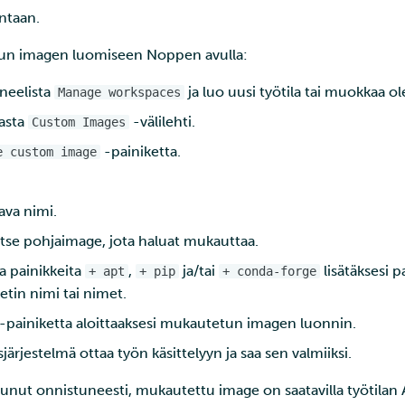
intaan.
un imagen luomiseen Noppen avulla:
neelista
ja luo uusi työtila tai muokkaa ol
Manage workspaces
nasta
-välilehti.
Custom Images
-painiketta.
e custom image
ava nimi.
tse pohjaimage, jota haluat mukauttaa.
a painikkeita
,
ja/tai
lisätäksesi 
+ apt
+ pip
+ conda-forge
tin nimi tai nimet.
-painiketta aloittaaksesi mukautetun imagen luonnin.
ärjestelmä ottaa työn käsittelyyn ja saa sen valmiiksi.
nut onnistuneesti, mukautettu image on saatavilla työtilan 