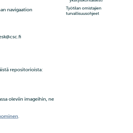
yksityiskohtaisesti
Työtilan omistajien
mman navigaation
turvallisuusohjeet
esk@csc.fi
stä repositorioista:
sa oleviin imageihin, ne
luominen
.