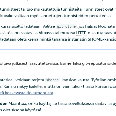
tunnisteet tai luo mukautettuja tunnisteita. Tunnisteet ovat h
 kuvake valitaan myös annettujen tunnisteiden perusteella.
a kurssisisältö ladataan. Valitse
, jos haluat kloonata
git clone
 sisältösi on saatavilla Altaassa tai muussa
HTTP
:n kautta saavut
ö ladataan oletuksena minkä tahansa instanssin $HOME-kansi
ltava julkisesti saavutettavissa. Esimerkiksi git-repositorioiden
teriaali voidaan tarjota
-kansion kautta. Työtilan omis
shared
Kansio näkyy kaikille, mutta on vain luku -tilassa kurssin osall
yttä koskevasta dokumentista
.
hden
Määrittää, onko käyttäjille tässä sovelluksessa saatavilla
n oletuksena käytössä.