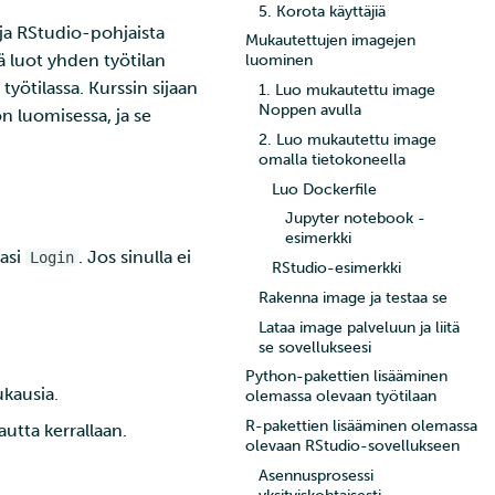
5. Korota käyttäjiä
ja RStudio-pohjaista
Mukautettujen imagejen
tä luot yhden työtilan
luominen
työtilassa. Kurssin sijaan
1. Luo mukautettu image
Noppen avulla
 luomisessa, ja se
2. Luo mukautettu image
omalla tietokoneella
Luo Dockerfile
Jupyter notebook -
esimerkki
asi
. Jos sinulla ei
Login
RStudio-esimerkki
Rakenna image ja testaa se
Lataa image palveluun ja liitä
se sovellukseesi
Python-pakettien lisääminen
ukausia.
olemassa olevaan työtilaan
R-pakettien lisääminen olemassa
utta kerrallaan.
olevaan RStudio-sovellukseen
Asennusprosessi