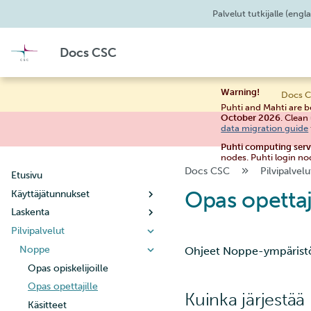
Palvelut tutkijalle
(engla
Docs CSC
Warning!
Docs C
Puhti and Mahti are b
October 2026
. Clean
data migration guide
Puhti computing ser
nodes. Puhti login no
Docs CSC
Pilvipalvelu
Etusivu
Opas opettaj
Käyttäjätunnukset
Laskenta
Uuden käyttäjätilin luominen
Pilvipalvelut
Käyttäjätilin elinkaari
Käyttöpolitiikka
Salasanan vaihtaminen
Laskutus
Noppe
Ohjeet Noppe-ympäristön
Käyttäjätietojen hallinta
Järjestelmät
Opas opiskelijoille
Uuden projektin luominen
Yhteyden muodostaminen
Puhti
Opas opettajille
Kuinka järjestää
Kun projektisi käsittelee
Supertietokoneen
Mahti
SSH-avainten määrittäminen
Käsitteet