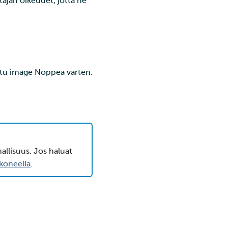
stajan oikeudet, jotta he
ttu image Noppea varten.
llisuus. Jos haluat
koneella
.