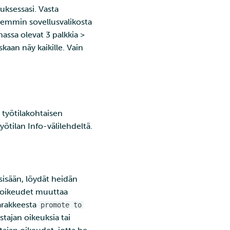
luksessasi. Vasta
emmin sovellusvalikosta
ssa olevat 3 palkkia >
skaan näy kaikille. Vain
a työtilakohtaisen
 työtilan Info-välilehdeltä.
sisään, löydät heidän
le oikeudet muuttaa
sarakkeesta
promote to
stajan oikeuksia tai