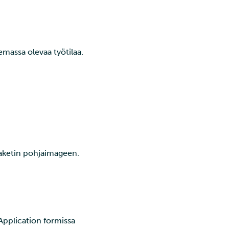
emassa olevaa työtilaa.
paketin pohjaimageen.
Application formissa