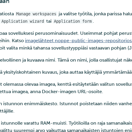
laan
atiosta
ja valitse työtila, jonka parissa ha
Manage workspaces
a
tai
.
Application wizard
Application form
joaa sovelluksesi perusominaisuudet. Useimmat pohjat peru
eihin. Katso
imagelähteet noppe-public-images-repositorios
it valita minkä tahansa sovellustyyppiäsi vastaavan pohjan (
lvollinen ja kuvaava nimi. Tämä on nimi, jolla osallistujat nä
ä yksityiskohtainen kuvaus, joka auttaa käyttäjiä ymmärtämä
t olemassa olevaa imagea, kenttä esitäytetään valitun sovellu
ettua imagea, anna Docker-imagen URL-osoite.
 istunnon enimmäiskesto. Istunnot poistetaan niiden vanhen
täjille.
 istunnolle varattu RAM-muisti. Työtiloilla on raja samanaikai
 valittu suurempi arvo vaikuttaa samanaikaisten istuntojen 