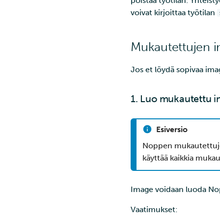
poistaa työtilan. Yhteist
voivat kirjoittaa työtilan
Mukautettujen 
Jos et löydä sopivaa im
1. Luo mukautettu 
Esiversio
Noppen mukautettujen
käyttää kaikkia muka
Image voidaan luoda No
Vaatimukset: