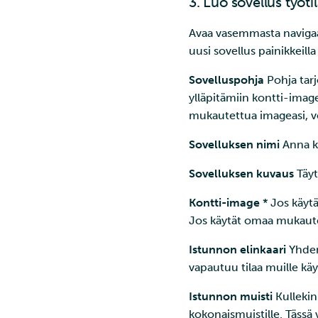
3. Luo sovellus työti
verkkosovellus
Monivaiheinen
Avaa vasemmasta naviga
kääntäminen
uusi sovellus painikkeill
Nextcloud
OAuth2-välityspalvelin
Sovelluspohja
Pohja tar
Pod (anti) yhteensopivuus
ylläpitämiin kontti-imag
Käänteisen
mukautettua imageasi, vo
välityspalvelimen
tunnistautuminen
Sovelluksen nimi
Anna ke
sivukontin avulla
Sähköpostin lähettäminen
Sovelluksen kuvaus
Täyt
Rahtista
Kontti-image
* Jos käytä
HTTP-uudelleenohjauksen
asennus Rahtiin
Jos käytät omaa mukaut
Lyhyt johdatus YAML-
formaattiin
Istunnon elinkaari
Yhden
Webhookit
vapautuu tilaa muille käyt
Istunnon muisti
Kullekin
kokonaismuistille. Tässä