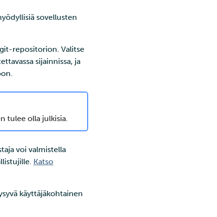
yödyllisiä sovellusten
 git-repositorion. Valitse
ettavassa sijainnissa, ja
oon.
 tulee olla julkisia.
taja voi valmistella
istujille.
Katso
 pysyvä käyttäjäkohtainen