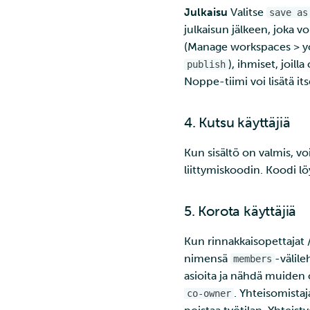
Julkaisu
Valitse
save as
julkaisun jälkeen, joka v
(Manage workspaces > you
), ihmiset, joill
publish
Noppe-tiimi voi lisätä its
4. Kutsu käyttäjiä
Kun sisältö on valmis, vo
liittymiskoodin. Koodi 
5. Korota käyttäjiä
Kun rinnakkaisopettajat /
nimensä
-välil
members
asioita ja nähdä muiden 
. Yhteisomistaj
co-owner