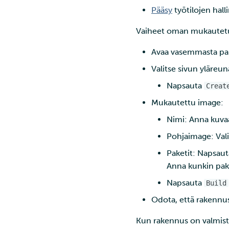
Pääsy
työtilojen hall
Vaiheet oman mukautet
Avaa vasemmasta pa
Valitse sivun yläreu
Napsauta
Creat
Mukautettu image:
Nimi: Anna kuva
Pohjaimage: Vali
Paketit: Napsaut
Anna kunkin pake
Napsauta
Build
Odota, että rakennusj
Kun rakennus on valmistu