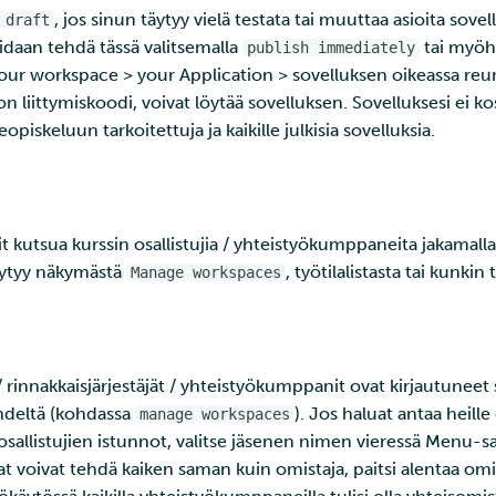
, jos sinun täytyy vielä testata tai muuttaa asioita sovel
 draft
oidaan tehdä tässä valitsemalla
tai myöh
publish immediately
r workspace > your Application > sovelluksen oikeassa reuna
a on liittymiskoodi, voivat löytää sovelluksen. Sovelluksesi ei ko
eopiskeluun tarkoitettuja ja kaikille julkisia sovelluksia.
it kutsua kurssin osallistujia / yhteistyökumppaneita jakamall
löytyy näkymästä
, työtilalistasta tai kunkin
Manage workspaces
 rinnakkaisjärjestäjät / yhteistyökumppanit ovat kirjautuneet 
ehdeltä (kohdassa
). Jos haluat antaa heil
manage workspaces
osallistujien istunnot, valitse jäsenen nimen vieressä Menu-
at voivat tehdä kaiken saman kuin omistaja, paitsi alentaa omi