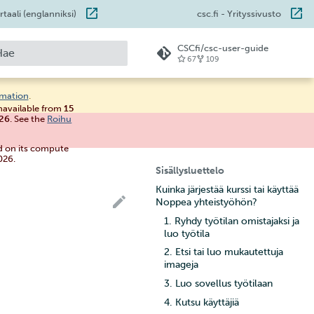
taali (englanniksi)
csc.fi
- Yrityssivusto
CSCfi/csc-user-guide
67
109
loitetaan hakua
rmation
.
unavailable from
15
026
. See the
Roihu
d on its compute
026.
Sisällysluettelo
Kuinka järjestää kurssi tai käyttää
Noppea yhteistyöhön?
1. Ryhdy työtilan omistajaksi ja
luo työtila
2. Etsi tai luo mukautettuja
imageja
3. Luo sovellus työtilaan
4. Kutsu käyttäjiä