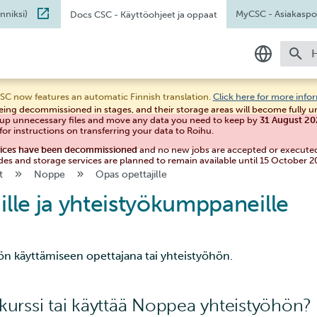
nniksi)
MyCSC
- Asiakaspor
Docs CSC
- Käyttöohjeet ja oppaat
A
Suomeksi
SC now features an automatic Finnish translation.
Click here for more info
eing decommissioned in stages, and their storage areas will become fully 
In English
 up unnecessary files and move any data you need to keep by
31 August 2
for instructions on transferring your data to Roihu.
vices have been decommissioned
and no new jobs are accepted or execute
des and storage services are planned to remain available until 15 October 2
t
Noppe
Opas opettajille
ille ja yhteistyökumppaneille
 käyttämiseen opettajana tai yhteistyöhön.
 kurssi tai käyttää Noppea yhteistyöhön?