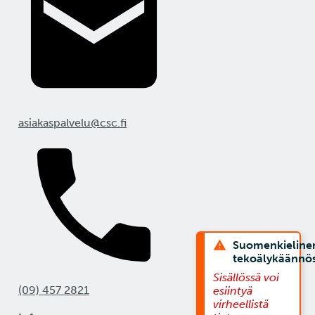
asiakaspalvelu@csc.fi
Suomenkieline
tekoälykäännö
Sisällössä voi
(09) 457 2821
esiintyä
virheellistä