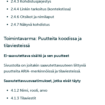
2.4.3 Kohdistusjärjestys
2.4.4 Linkin tarkoitus (kontekstissa)
2.4.6 Otsikot ja nimilaput
2.4.7 Näkyvä kohdistus
Toimintavarma: Puutteita koodissa ja
tilaviesteissä
Ei-saavutettava sisältö ja sen puutteet
Sivustolla on joitakin saavutettavuuteen liittyviä
puutteita ARIA-merkinnöissä ja tilaviesteissä.
Saavutettavuusvaatimukset, jotka eivät täyty
4.1.2 Nimi, rooli, arvo
4.1.3 Tilaviestit