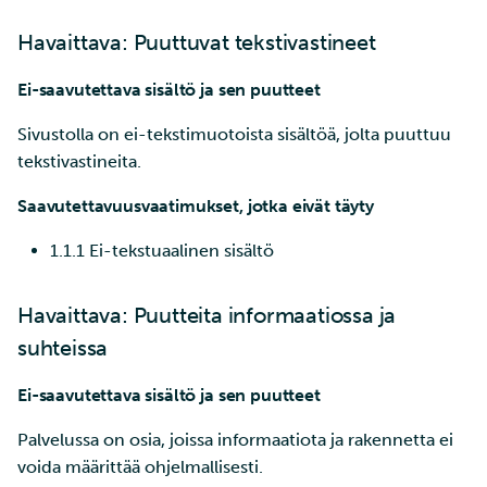
ja IDAn välillä Puhtin kaut
tarkastelu
Havaittava: Puuttuvat tekstivastineet
Laskutus
Ei-saavutettava sisältö ja sen puutteet
Monivaiheinen
Sivustolla on ei-tekstimuotoista sisältöä, jolta puuttuu
tunnistautuminen
tekstivastineita.
Saavutettavuusvaatimukset, jotka eivät täyty
Vahva tunnistautuminen
1.1.1 Ei-tekstuaalinen sisältö
FMI
Havaittava: Puutteita informaatiossa ja
suhteissa
Ei-saavutettava sisältö ja sen puutteet
Palvelussa on osia, joissa informaatiota ja rakennetta ei
voida määrittää ohjelmallisesti.