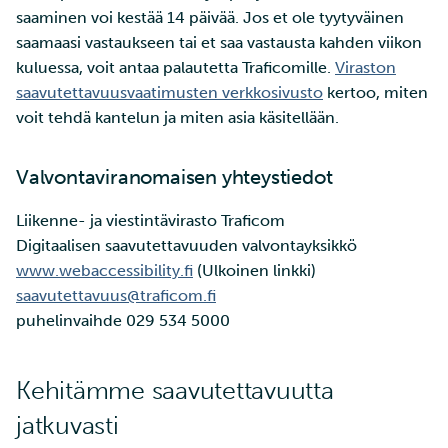
saaminen voi kestää 14 päivää. Jos et ole tyytyväinen
saamaasi vastaukseen tai et saa vastausta kahden viikon
kuluessa, voit antaa palautetta Traficomille.
Viraston
saavutettavuusvaatimusten verkkosivusto
kertoo, miten
voit tehdä kantelun ja miten asia käsitellään.
Valvontaviranomaisen yhteystiedot
Liikenne- ja viestintävirasto Traficom
Digitaalisen saavutettavuuden valvontayksikkö
www.webaccessibility.fi
(Ulkoinen linkki)
saavutettavuus@traficom.fi
puhelinvaihde 029 534 5000
Kehitämme saavutettavuutta
jatkuvasti