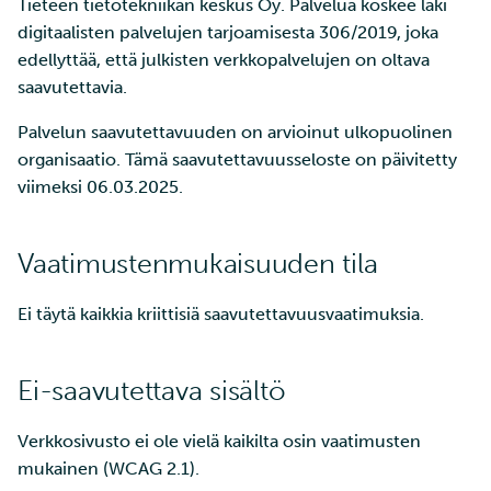
Tarin ja SSH:n käyttö
Tieteen tietotekniikan keskus Oy. Palvelua koskee laki
Edistyneemmät
a
pienten tiedostojen
SD Services –
Jäsenten lisääminen
Töiden ajaminen
digitaalisten palvelujen tarjoamisesta 306/2019, joka
Suuri läpäisykyky
ominaisuudet
k
tehokkaaseen siirtoon
Versiohistoria
projektiisi
edellyttää, että julkisten verkkopalvelujen on oltava
Ohjelmistojen
Interaktiivinen käyttö
Tietokantainstanssin levy
saavutettavia.
u
Wgetin käyttö datan
Palveluiden käyttöoikeuden
asentaminen
koon muuttaminen
Palvelun saavutettavuuden on arvioinut ulkopuolinen
a
lataamiseen verkkosivuilt
lisääminen projektille
Suorituskyvyn tarkistuslis
organisaatio. Tämä saavutettavuusseloste on päivitetty
CSC:lle
Virheenkorjaus
Tietokantainstanssien
viimeksi 06.03.2025.
Projektisi hallinta
uudelleenkoonti
Tiedostojen jakaminen ja
Suorituskyvyn analyysi
siirtäminen Funet
Laskentayksiköiden
Vaatimustenmukaisuuden tila
FileSenderillä
hakeminen
Apptainer-kontit
Ei täytä kaikkia kriittisiä saavutettavuusvaatimuksia.
Datan siirtäminen IDAn ja
Levykiintiöiden
Verkkokäyttöliittymä
CSC:n laskentaympäristö
kasvattaminen
välillä
Kvanttilaskenta
Ei-saavutettava sisältö
Mahti-supertietokoneen
Etälevyjen liittäminen
suuren osion käyttö
Verkkosivusto ei ole vielä kaikilta osin vaatimusten
mukainen (WCAG 2.1).
Datan kopioiminen Allak
Laskentayksiköiden käytön