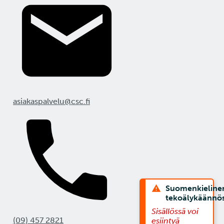
asiakaspalvelu@csc.fi
Suomenkieline
tekoälykäännö
Sisällössä voi
(09) 457 2821
esiintyä