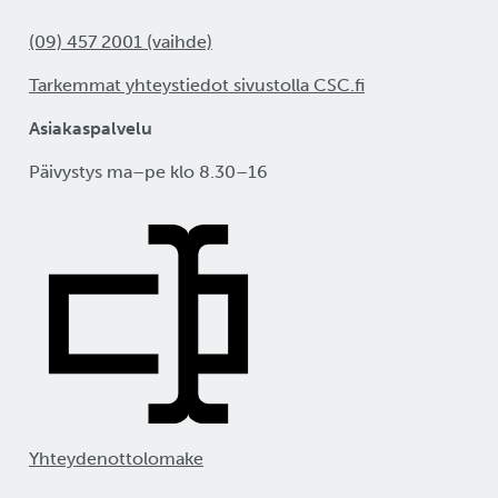
tunnistautuminen
sivukontin avulla
(09) 457 2001 (vaihde)
Tarkemmat yhteystiedot sivustolla CSC.fi
Sähköpostin lähettämine
Rahtista
Asiakaspalvelu
Päivystys ma–pe klo 8.30–16
HTTP-uudelleenohjauks
asennus Rahtiin
Lyhyt johdatus YAML-
formaattiin
Webhookit
Yhteydenottolomake