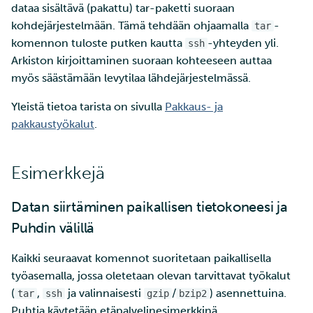
dataa sisältävä (pakattu) tar-paketti suoraan
tarkastelu
kohdejärjestelmään. Tämä tehdään ohjaamalla
-
tar
komennon tuloste putken kautta
-yhteyden yli.
ssh
Laskutus
Arkiston kirjoittaminen suoraan kohteeseen auttaa
myös säästämään levytilaa lähdejärjestelmässä.
Monivaiheinen
tunnistautuminen
Yleistä tietoa tarista on sivulla
Pakkaus- ja
pakkaustyökalut
.
Vahva tunnistautuminen
FMI
Esimerkkejä
Datan siirtäminen paikallisen tietokoneesi ja
Puhdin välillä
Kaikki seuraavat komennot suoritetaan paikallisella
työasemalla, jossa oletetaan olevan tarvittavat työkalut
(
,
ja valinnaisesti
/
) asennettuina.
tar
ssh
gzip
bzip2
Puhtia käytetään etäpalvelinesimerkkinä.