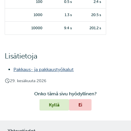
100
0.5 s
2.4 s
1000
1.3 s
20.5 s
10000
9.4 s
201.2 s
Lisätietoja
Pakkaus- ja pakkaustyökalut
29. kesäkuuta 2026
Onko tämä sivu hyödyllinen?
Kyllä
Ei
Yhteystiedot