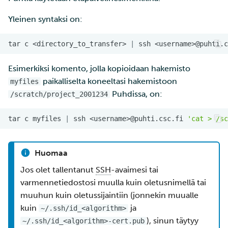
Yleinen syntaksi on:
tar
c
<directory_to_transfer>
|
ssh
<username>@puhti.c
Esimerkiksi komento, jolla kopioidaan hakemisto
paikalliselta koneeltasi hakemistoon
myfiles
Puhdissa, on:
/scratch/project_2001234
tar
c
myfiles
|
ssh
<username>@puhti.csc.fi
'cat > /sc
Huomaa
Jos olet tallentanut
SSH
-avaimesi tai
varmennetiedostosi muulla kuin oletusnimellä tai
muuhun kuin oletussijaintiin (jonnekin muualle
kuin
ja
~/.ssh/id_<algorithm>
), sinun täytyy
~/.ssh/id_<algorithm>-cert.pub