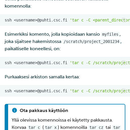
komennolla:
ssh
<username>@puhti.csc.fi
'tar c -C <parent_director
Esimerkiksi komento, jolla kopioidaan kansio
,
myfiles
joka sijaitsee hakemistossa
,
/scratch/project_2001234
paikalliselle koneellesi, on:
ssh
<username>@puhti.csc.fi
'tar c -C /scratch/project
Purkaaksesi arkiston samalla kertaa:
ssh
<username>@puhti.csc.fi
'tar c -C /scratch/project
Ota pakkaus käyttöön
Yllä olevissa komennoissa ei käytetty pakkausta.
Korvaa
(
) komennoilla
tai
tar c
tar x
tar cz
tar