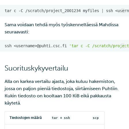
tar
c
-C
/scratch/project_2001234
myfiles
|
ssh
<usern
Sama voidaan tehdä myös työskenneltäessä Mahdissa
seuraavasti:
ssh
<username>@puhti.csc.fi
'tar c -C /scratch/project
Suorituskykyvertailu
Alla on karkea vertailu ajasta, joka kuluu hakemiston,
jossa on paljon pieniä tiedostoja, siirtämiseen Puhtiin.
Kukin tiedosto on kooltaan 100 KiB eikä pakkausta
käytetä.
Tiedostojen määrä
+
tar
ssh
scp