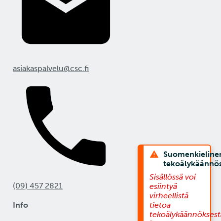
asiakaspalvelu@csc.fi
Suomenkieline
tekoälykäännö
Sisällössä voi
(09) 457 2821
esiintyä
virheellistä
Info
tietoa
tekoälykäännöksest