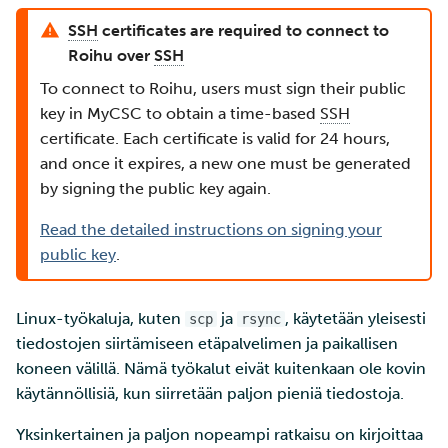
Edistyneemmät
Python S3-rajapinnalla
a
SD Services –
Jäsenten lisääminen
Töiden ajaminen
Suuri läpäisykyky
ominaisuudet
SSH
certificates are required to connect to
k
Versiohistoria
projektiisi
Python Swift-rajapinnalla
Roihu over
SSH
Ohjelmistojen
Interaktiivinen käyttö
Tietokantainstanssin levy
u
To connect to Roihu, users must sign their public
Palveluiden käyttöoikeuden
asentaminen
koon muuttaminen
Rclone
key in MyCSC to obtain a time-based
SSH
a
lisääminen projektille
Suorituskyvyn tarkistuslis
laskentaympäristöstä
certificate. Each certificate is valid for 24 hours,
Virheenkorjaus
Tietokantainstanssien
and once it expires, a new one must be generated
Projektisi hallinta
uudelleenkoonti
Rclone työasemalta
by signing the public key again.
Suorituskyvyn analyysi
Laskentayksiköiden
Swift
Read the detailed instructions on signing your
hakeminen
Apptainer-kontit
public key
.
S3cmd
Levykiintiöiden
Verkkokäyttöliittymä
Linux-työkaluja, kuten
ja
, käytetään yleisesti
scp
rsync
kasvattaminen
Pouta web-käyttöliittymä
tiedostojen siirtämiseen etäpalvelimen ja paikallisen
Kvanttilaskenta
koneen välillä. Nämä työkalut eivät kuitenkaan ole kovin
Mahti-supertietokoneen
käytännöllisiä, kun siirretään paljon pieniä tiedostoja.
suuren osion käyttö
Yksinkertainen ja paljon nopeampi ratkaisu on kirjoittaa
Laskentayksiköiden käytön