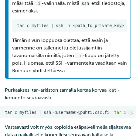
määrittää
-valinnalla, mistä
etsii tiedostoja,
-i
ssh
esimerkiksi:
tar
c
myfiles
|
ssh
-i
<path_to_private_key>
-i
<
Tämän sivun loppuosa olettaa, että avain ja
varmenne on tallennettu oletussijaintiin
tavanomaisilla nimillä, joten
-lippu on jätetty
-i
pois. Huomaa, että
SSH
-varmenteita vaaditaan vain
Roihuun yhdistettäessä.
Purkaaksesi tar-arkiston samalla kertaa korvaa
-
cat
komento seuraavasti:
tar
c
myfiles
|
ssh
<username>@puhti.csc.fi
'tar x -C 
Vastaavasti voit myös kopioida etäpalvelimella sijaitsevaa
dataa paikalliselle koneellesi seuraavan kaltaisella