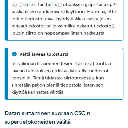
(
tai
) ottaaksesi gzip- tai bzip2-
cj
tar xz
tar xj
pakkauksen (purkamisen) käyttöön. Huomaa, että
jotkin tiedostot eivät hyödy pakkauksesta (esim.
binaaritiedostot tai jo valmiiksi pakatut tiedostot),
jolloin siirto on nopeampaa ilman pakkausta.
Vältä laveaa tulostusta
-valinnan lisääminen (esim.
) tuottaa
v
tar czv
lavean tulostuksen eli listaa käsitellyt tiedostot
konsoliin. Tämä hidastaa siirtoprosessia, kun
siirretään paljon pieniä tiedostoja, joten sen
käyttöä kannattaa välttää.
Datan siirtäminen suoraan CSC:n
supertietokoneiden välillä