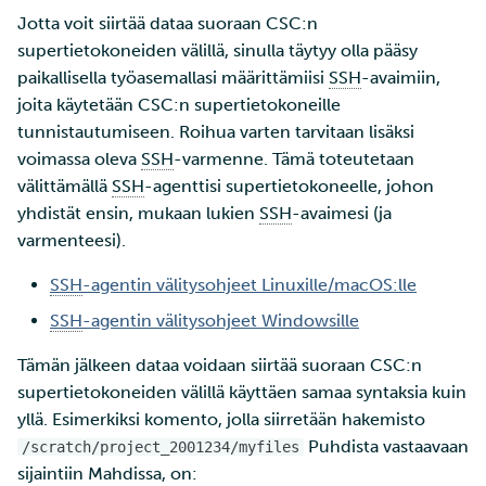
Jotta voit siirtää dataa suoraan CSC:n
supertietokoneiden välillä, sinulla täytyy olla pääsy
paikallisella työasemallasi määrittämiisi
SSH
-avaimiin,
joita käytetään CSC:n supertietokoneille
tunnistautumiseen. Roihua varten tarvitaan lisäksi
voimassa oleva
SSH
-varmenne. Tämä toteutetaan
välittämällä
SSH
-agenttisi supertietokoneelle, johon
yhdistät ensin, mukaan lukien
SSH
-avaimesi (ja
varmenteesi).
SSH
-agentin välitysohjeet Linuxille/macOS:lle
SSH
-agentin välitysohjeet Windowsille
Tämän jälkeen dataa voidaan siirtää suoraan CSC:n
supertietokoneiden välillä käyttäen samaa syntaksia kuin
yllä. Esimerkiksi komento, jolla siirretään hakemisto
Puhdista vastaavaan
/scratch/project_2001234/myfiles
sijaintiin Mahdissa, on: