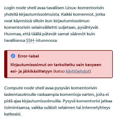
Tarin ja SSH:n käyttö
Edistyneemmät
a
pienten tiedostojen
SD Services –
Jäsenten lisääminen
Suuri läpäisykyky
Login node shell
avaa tavallisen Linux-komentorivin
ominaisuudet
R-Jupyter
k
tehokkaaseen siirtoon
Versiohistoria
projektiisi
yhdellä kirjautumissolmuista. Kaikki komennot, jotka
Interaktiivinen käyttö
Tietokantainstanssin levy
RStudio
ovat käynnissä silloin kun kirjautumissolmun
u
Wgetin käyttö datan
Palveluiden käyttöoikeuden
koon muuttaminen
komentorivin selainvälilehti suljetaan, pysähtyvät.
a
lataamiseen verkkosivuilt
lisääminen projektille
Suorituskyvyn tarkistuslista
TensorBoard
Huomaa, että täällä pätevät samat säännöt kuin
CSC:lle
Tietokantainstanssien
tavallisessa
SSH
-istunnossa:
Projektisi hallinta
uudelleenkoonti
Visual Studio Code
Tiedostojen jakaminen ja
Error-label
siirtäminen Funet
Laskentayksiköiden
FileSenderillä
Kirjautumissolmut on tarkoitettu vain kevyeen
hakeminen
esi- ja jälkikäsittelyyn
(katso
käyttöehdot
).
Datan siirtäminen IDAn ja
Levykiintiöiden
CSC:n laskentaympäristö
kasvattaminen
Compute node shell
avaa pysyvän komentorivin
välillä
laskentasolmulle raskaampia komentoja varten, joita ei
Mahti-supertietokoneen
pidä ajaa kirjautumissolmuilla. Pysyvä komentorivi jatkaa
Etälevyjen liittäminen
suuren osion käyttö
toimintaansa, vaikka sulkisit selaimen tai internetyhteys
katkeaisi.
Datan kopioiminen Allak
Laskentayksiköiden käytön