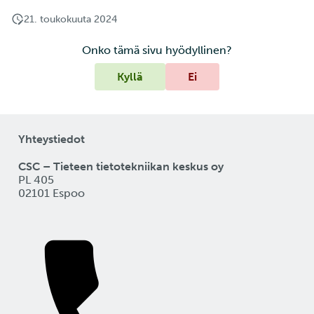
ja IDAn välillä Puhtin kaut
tarkastelu
21. toukokuuta 2024
Laskutus
Onko tämä sivu hyödyllinen?
Kyllä
Ei
Monivaiheinen
tunnistautuminen
Vahva tunnistautuminen
Yhteystiedot
CSC – Tieteen tietotekniikan keskus oy
FMI
PL 405
02101 Espoo