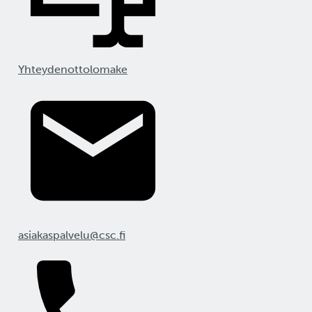
Yhteydenottolomake
asiakaspalvelu@csc.fi