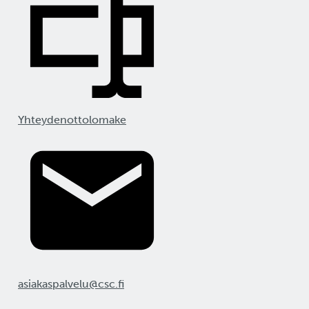
Yhteydenottolomake
asiakaspalvelu@csc.fi