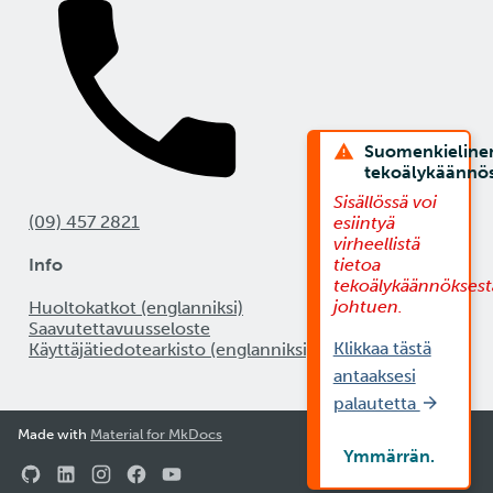
Suomenkieline
tekoälykäännö
Sisällössä voi
(09) 457 2821
esiintyä
virheellistä
Info
tietoa
tekoälykäännöksest
johtuen.
Huoltokatkot (englanniksi)
Saavutettavuusseloste
Klikkaa tästä
Käyttäjätiedotearkisto (englanniksi)
antaaksesi
palautetta
Made with
Material for MkDocs
Ymmärrän.