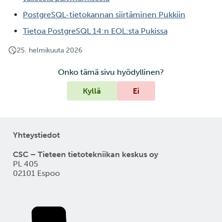
ja IDAn välillä Puhtin kaut
sovellus Rahdissa
tarkastelu
PostgreSQL-tietokannan siirtäminen Pukkiin
Tietoa PostgreSQL 14:n EOL:sta Pukissa
Kustomize
Laskutus
25. helmikuuta 2026
Opettele pilvilaskentaa
Monivaiheinen
kehittämällä ja julkaisemal
tunnistautuminen
Onko tämä sivu hyödyllinen?
verkkosovellus
Kyllä
Ei
Vahva tunnistautuminen
Monivaiheinen kääntämi
FMI
Nextcloud
Yhteystiedot
OAuth2-välityspalvelin
CSC – Tieteen tietotekniikan keskus oy
PL 405
02101 Espoo
Pod (anti) yhteensopivuu
Käänteisen
välityspalvelimen