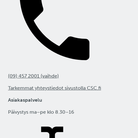
tunnistautuminen
sivukontin avulla
Sähköpostin lähettämine
Rahtista
HTTP-uudelleenohjauks
asennus Rahtiin
Lyhyt johdatus YAML-
(09) 457 2001 (vaihde)
formaattiin
Tarkemmat yhteystiedot sivustolla CSC.fi
Webhookit
Asiakaspalvelu
Päivystys ma–pe klo 8.30–16