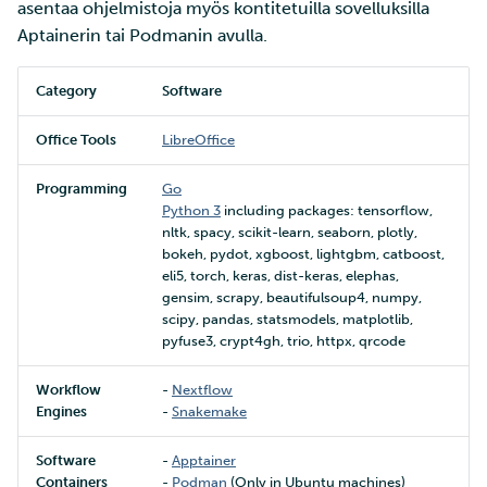
asentaa ohjelmistoja myös kontitetuilla sovelluksilla
Aptainerin tai Podmanin avulla.
Category
Software
Office Tools
LibreOffice
Programming
Go
Python 3
including packages: tensorflow,
nltk, spacy, scikit-learn, seaborn, plotly,
bokeh, pydot, xgboost, lightgbm, catboost,
eli5, torch, keras, dist-keras, elephas,
gensim, scrapy, beautifulsoup4, numpy,
scipy, pandas, statsmodels, matplotlib,
pyfuse3, crypt4gh, trio, httpx, qrcode
Workflow
-
Nextflow
Engines
-
Snakemake
Software
-
Apptainer
Containers
-
Podman
(Only in Ubuntu machines)