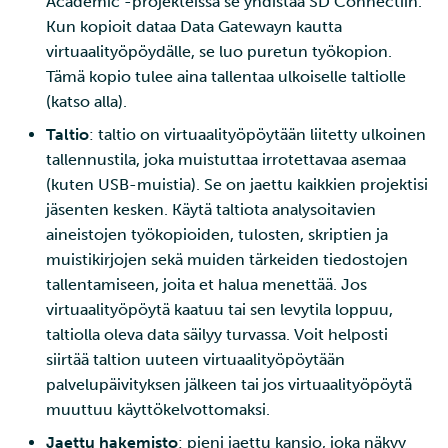
Academic -projekteissa se yhdistää SD Connectiin.
Kun kopioit dataa Data Gatewayn kautta
virtuaalityöpöydälle, se luo puretun työkopion.
Tämä kopio tulee aina tallentaa ulkoiselle taltiolle
(katso alla).
Taltio
: taltio on virtuaalityöpöytään liitetty ulkoinen
tallennustila, joka muistuttaa irrotettavaa asemaa
(kuten USB-muistia). Se on jaettu kaikkien projektisi
jäsenten kesken. Käytä taltiota analysoitavien
aineistojen työkopioiden, tulosten, skriptien ja
muistikirjojen sekä muiden tärkeiden tiedostojen
tallentamiseen, joita et halua menettää. Jos
virtuaalityöpöytä kaatuu tai sen levytila loppuu,
taltiolla oleva data säilyy turvassa. Voit helposti
siirtää taltion uuteen virtuaalityöpöytään
palvelupäivityksen jälkeen tai jos virtuaalityöpöytä
muuttuu käyttökelvottomaksi.
Jaettu hakemisto
: pieni jaettu kansio, joka näkyy