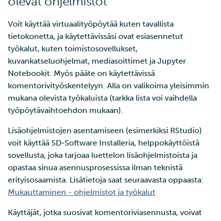
olevat ohjelmistot
Voit käyttää virtuaalityöpöytää kuten tavallista
tietokonetta, ja käytettävissäsi ovat esiasennetut
työkalut, kuten toimistosovellukset,
kuvankatseluohjelmat, mediasoittimet ja Jupyter
Notebookit. Myös pääte on käytettävissä
komentorivityöskentelyyn. Alla on valikoima yleisimmin
mukana olevista työkaluista (tarkka lista voi vaihdella
työpöytävaihtoehdon mukaan).
Lisäohjelmistojen asentamiseen (esimerkiksi RStudio)
voit käyttää SD‑Software Installeria, helppokäyttöistä
sovellusta, joka tarjoaa luettelon lisäohjelmistoista ja
opastaa sinua asennusprosessissa ilman teknistä
erityisosaamista. Lisätietoja saat seuraavasta oppaasta:
Mukauttaminen - ohjelmistot ja työkalut
Käyttäjät, jotka suosivat komentoriviasennusta, voivat