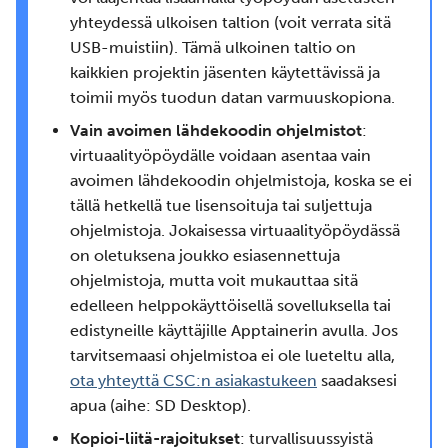
yhteydessä ulkoisen taltion (voit verrata sitä
USB-muistiin). Tämä ulkoinen taltio on
kaikkien projektin jäsenten käytettävissä ja
toimii myös tuodun datan varmuuskopiona.
Vain avoimen lähdekoodin ohjelmistot
:
virtuaalityöpöydälle voidaan asentaa vain
avoimen lähdekoodin ohjelmistoja, koska se ei
tällä hetkellä tue lisensoituja tai suljettuja
ohjelmistoja. Jokaisessa virtuaalityöpöydässä
on oletuksena joukko esiasennettuja
ohjelmistoja, mutta voit mukauttaa sitä
edelleen helppokäyttöisellä sovelluksella tai
edistyneille käyttäjille Apptainerin avulla. Jos
tarvitsemaasi ohjelmistoa ei ole lueteltu alla,
ota yhteyttä CSC:n asiakastukeen
saadaksesi
apua (aihe: SD Desktop).
Kopioi-liitä-rajoitukset
: turvallisuussyistä