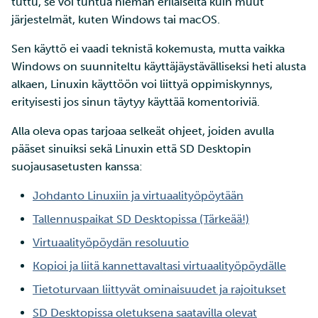
tuttu, se voi tuntua hieman erilaiselta kuin muut
ja IDAn välillä Puhtin kaut
tarkastelu
järjestelmät, kuten Windows tai macOS.
Laskutus
Sen käyttö ei vaadi teknistä kokemusta, mutta vaikka
Windows on suunniteltu käyttäjäystävälliseksi heti alusta
Monivaiheinen
alkaen, Linuxin käyttöön voi liittyä oppimiskynnys,
tunnistautuminen
erityisesti jos sinun täytyy käyttää komentoriviä.
Alla oleva opas tarjoaa selkeät ohjeet, joiden avulla
Vahva tunnistautuminen
pääset sinuiksi sekä Linuxin että SD Desktopin
suojausasetusten kanssa:
FMI
Johdanto Linuxiin ja virtuaalityöpöytään
Tallennuspaikat SD Desktopissa (Tärkeää!)
Virtuaalityöpöydän resoluutio
Kopioi ja liitä kannettavaltasi virtuaalityöpöydälle
Tietoturvaan liittyvät ominaisuudet ja rajoitukset
SD Desktopissa oletuksena saatavilla olevat