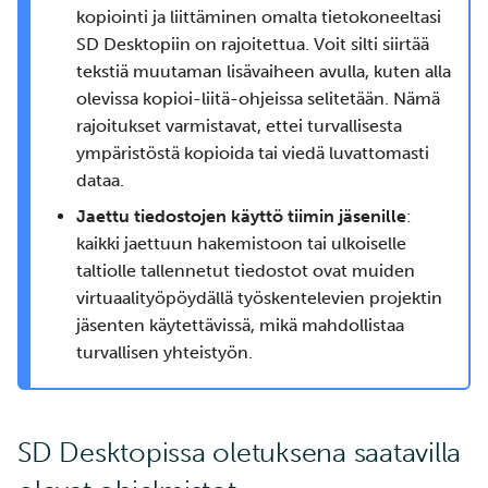
kopiointi ja liittäminen omalta tietokoneeltasi
SD Desktopiin on rajoitettua. Voit silti siirtää
tekstiä muutaman lisävaiheen avulla, kuten alla
olevissa kopioi-liitä-ohjeissa selitetään. Nämä
rajoitukset varmistavat, ettei turvallisesta
ympäristöstä kopioida tai viedä luvattomasti
dataa.
Jaettu tiedostojen käyttö tiimin jäsenille
:
kaikki jaettuun hakemistoon tai ulkoiselle
taltiolle tallennetut tiedostot ovat muiden
virtuaalityöpöydällä työskentelevien projektin
jäsenten käytettävissä, mikä mahdollistaa
turvallisen yhteistyön.
SD Desktopissa oletuksena saatavilla