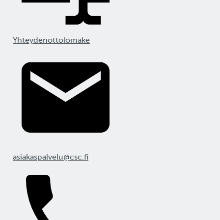
Yhteydenottolomake
asiakaspalvelu@csc.fi