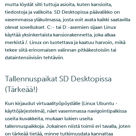
mutta löydät silti tuttuja asioita, kuten kansioita,
tiedostoja ja valikoita. SD Desktopissa päävalikko on
vasemmassa yläkulmassa, josta voit avata kaikki saatavilla
olevat sovellukset. C:- tai D:-asemien sijaan Linux
käyttää yksinkertaista kansiorakennetta, joka alkaa
merkistä /. Linux on luotettava ja kaatuu harvoin, mikä
tekee siitä erinomaisen valinnan pitkäkestoisiin tai
dataintensiivisiin tehtäviin.
Tallennuspaikat SD Desktopissa
(Tärkeää!)
Kun kirjaudut virtuaalityöpöydälle (Linux Ubuntu -
käyttöjärjestelmä), näet vasemmassa navigointipalkissa
useita kuvakkeita, mukaan lukien useita
tallennuspaikkoja. Jokainen niistä toimii eri tavalla, joten
on tärkeää tietää, minne tutkimusdata kannattaa