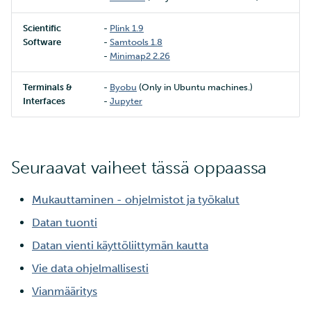
Scientific
-
Plink 1.9
Software
-
Samtools 1.8
-
Minimap2 2.26
Terminals &
-
Byobu
(Only in Ubuntu machines.)
Interfaces
-
Jupyter
Seuraavat vaiheet tässä oppaassa
Mukauttaminen - ohjelmistot ja työkalut
Datan tuonti
Datan vienti käyttöliittymän kautta
Vie data ohjelmallisesti
Vianmääritys