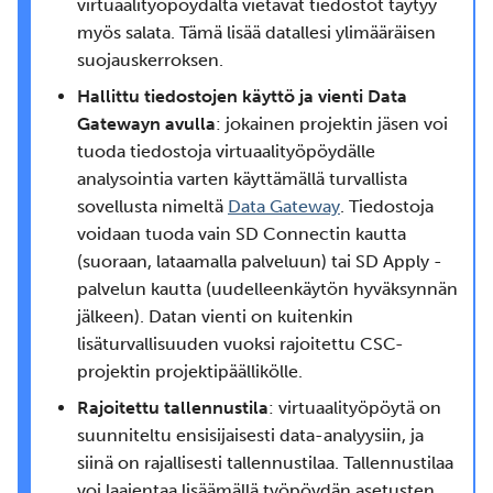
virtuaalityöpöydältä vietävät tiedostot täytyy
myös salata. Tämä lisää datallesi ylimääräisen
suojauskerroksen.
Hallittu tiedostojen käyttö ja vienti Data
Gatewayn avulla
: jokainen projektin jäsen voi
tuoda tiedostoja virtuaalityöpöydälle
analysointia varten käyttämällä turvallista
sovellusta nimeltä
Data Gateway
. Tiedostoja
voidaan tuoda vain SD Connectin kautta
(suoraan, lataamalla palveluun) tai SD Apply -
palvelun kautta (uudelleenkäytön hyväksynnän
jälkeen). Datan vienti on kuitenkin
lisäturvallisuuden vuoksi rajoitettu CSC-
projektin projektipäällikölle.
Rajoitettu tallennustila
: virtuaalityöpöytä on
suunniteltu ensisijaisesti data-analyysiin, ja
siinä on rajallisesti tallennustilaa. Tallennustilaa
voi laajentaa lisäämällä työpöydän asetusten