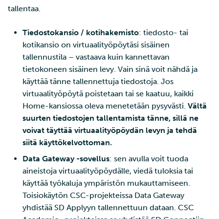
tallentaa.
Tiedostokansio / kotihakemisto
: tiedosto- tai
kotikansio on virtuaalityöpöytäsi sisäinen
tallennustila – vastaava kuin kannettavan
tietokoneen sisäinen levy. Vain sinä voit nähdä ja
käyttää tänne tallennettuja tiedostoja. Jos
virtuaalityöpöytä poistetaan tai se kaatuu, kaikki
Home-kansiossa oleva menetetään pysyvästi.
Vältä
suurten tiedostojen tallentamista tänne, sillä ne
voivat täyttää virtuaalityöpöydän levyn ja tehdä
siitä käyttökelvottoman.
Data Gateway -sovellus
: sen avulla voit tuoda
aineistoja virtuaalityöpöydälle, viedä tuloksia tai
käyttää työkaluja ympäristön mukauttamiseen.
Toisiokäytön CSC-projekteissa Data Gateway
yhdistää SD Applyyn tallennettuun dataan. CSC