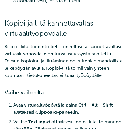
automaattisesti, jos sitä ei tueta.
Kopioi ja liitä kannettavaltasi
virtuaalityöpöydälle
Kopioi-liitä-toiminto tietokoneeltasi tai kannettavaltasi
virtuaalityöpöydälle on turvallisuussyistä rajoitettu.
Tekstin kopiointi ja liittäminen on kuitenkin mahdollista
leikepöydän avulla. Kopioi-liitä toimii vain yhteen
suuntaan: tietokoneeltasi virtuaalityöpöydälle.
Vaihe vaiheelta
Avaa virtuaalityöpöytä ja paina
Ctrl + Alt + Shift
avataksesi
Clipboard-paneelin.
Valitse
Text input
ottaaksesi kopioi-liitä-toiminnon
käyttöön. Clipboard-paneeli sulkeutuu