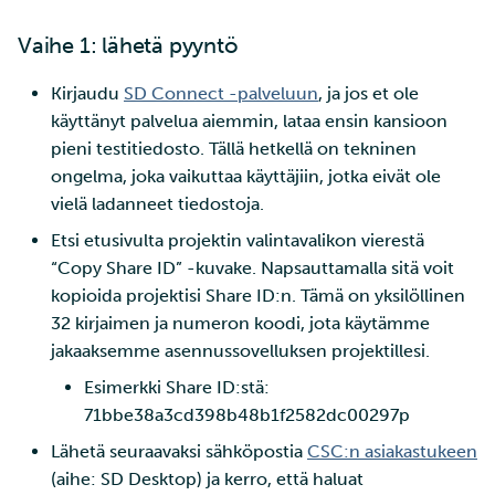
Vaihe 1: lähetä pyyntö
Kirjaudu
SD Connect -palveluun
, ja jos et ole
käyttänyt palvelua aiemmin, lataa ensin kansioon
pieni testitiedosto. Tällä hetkellä on tekninen
ongelma, joka vaikuttaa käyttäjiin, jotka eivät ole
vielä ladanneet tiedostoja.
Etsi etusivulta projektin valintavalikon vierestä
“Copy Share ID” -kuvake. Napsauttamalla sitä voit
kopioida projektisi Share ID:n. Tämä on yksilöllinen
32 kirjaimen ja numeron koodi, jota käytämme
jakaaksemme asennussovelluksen projektillesi.
Esimerkki Share ID:stä:
71bbe38a3cd398b48b1f2582dc00297p
Lähetä seuraavaksi sähköpostia
CSC:n asiakastukeen
(aihe: SD Desktop) ja kerro, että haluat