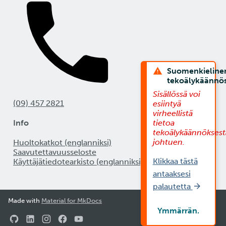
Suomenkieline
tekoälykäännö
Sisällössä voi
(09) 457 2821
esiintyä
virheellistä
tietoa
Info
tekoälykäännöksest
johtuen.
Huoltokatkot (englanniksi)
Saavutettavuusseloste
Klikkaa tästä
Käyttäjätiedotearkisto (englanniksi)
antaaksesi
palautetta
Made with
Material for MkDocs
Ymmärrän.