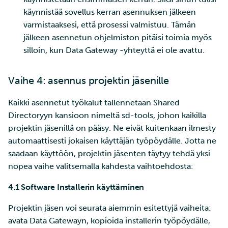
käynnistää sovellus kerran asennuksen jälkeen
varmistaaksesi, että prosessi valmistuu. Tämän
jälkeen asennetun ohjelmiston pitäisi toimia myös
silloin, kun Data Gateway -yhteyttä ei ole avattu.
Vaihe 4: asennus projektin jäsenille
Kaikki asennetut työkalut tallennetaan Shared
Directoryyn kansioon nimeltä sd-tools, johon kaikilla
projektin jäsenillä on pääsy. Ne eivät kuitenkaan ilmesty
automaattisesti jokaisen käyttäjän työpöydälle. Jotta ne
saadaan käyttöön, projektin jäsenten täytyy tehdä yksi
nopea vaihe valitsemalla kahdesta vaihtoehdosta:
4.1 Software Installerin käyttäminen
Projektin jäsen voi seurata aiemmin esitettyjä vaiheita:
avata Data Gatewayn, kopioida installerin työpöydälle,