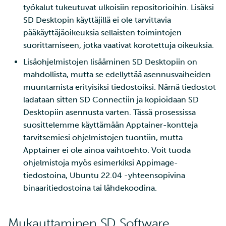
työkalut tukeutuvat ulkoisiin repositorioihin. Lisäksi
SD Desktopin käyttäjillä ei ole tarvittavia
pääkäyttäjäoikeuksia sellaisten toimintojen
suorittamiseen, jotka vaativat korotettuja oikeuksia.
Lisäohjelmistojen lisääminen SD Desktopiin on
mahdollista, mutta se edellyttää asennusvaiheiden
muuntamista erityisiksi tiedostoiksi. Nämä tiedostot
ladataan sitten SD Connectiin ja kopioidaan SD
Desktopiin asennusta varten. Tässä prosessissa
suosittelemme käyttämään Apptainer-kontteja
tarvitsemiesi ohjelmistojen tuontiin, mutta
Apptainer ei ole ainoa vaihtoehto. Voit tuoda
ohjelmistoja myös esimerkiksi Appimage-
tiedostoina, Ubuntu 22.04 -yhteensopivina
binaaritiedostoina tai lähdekoodina.
Mukauttaminen SD Software