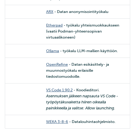
ARX
- Datan anonymisointityökalu
Etherpad
- työkalu yhteismuokkaukseen
(vaatii Podman-yhteensopivan
virtuaalikoneen)
Ollama
- työkalu LLM-mallien käyttöön.
OpenRefine
- Datan esikäsittely- ja
muunnostyökalu erilaisille
tiedostomuodoille.
VS Code 1.90.2
- Koodieditori.
Asennuksen jälkeen napsauta VS Code -
työpöytäkuvaketta hiiren oikealla
painikkeella ja valitse: Allow launching.
WEKA 3-8-6
- Datalouhintaohjelmisto.