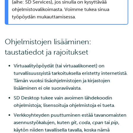
(aihe: SD Services), jos sinulla on kysyttävää
ohjelmistovalikoimasta. Voimme tukea sinua
työpöydän mukauttamisessa.
Ohjelmistojen lisääminen:
taustatiedot ja rajoitukset
Virtuaalityöpöydät (tai virtuaalikoneet) on
turvallisuussyistä tarkoituksella eristetty internetistä.
Tämän vuoksi lisäohjelmistojen ja kirjastojen
lisääminen ei ole suoraviivaista.
SD Desktop tukee vain avoimen lähdekoodin
ohjelmistoja; lisensoituja ohjelmistoja ei tueta.
Verkkoyhteyden puuttuminen estää tavanomaisten
asennustyökalujen, kuten
git
,
coda
,
cpan
tai
pip
,
käytön niiden tavallisella tavalla, koska nämä