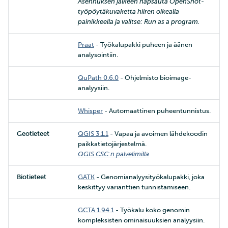
Asennuksen jälkeen napsauta OpenShot-
työpöytäkuvaketta hiiren oikealla
painikkeella ja valitse: Run as a program.
Praat
- Työkalupakki puheen ja äänen
analysointiin.
QuPath 0.6.0
- Ohjelmisto bioimage-
analyysiin.
Whisper
- Automaattinen puheentunnistus.
Geotieteet
QGIS 3.1.1
- Vapaa ja avoimen lähdekoodin
paikkatietojärjestelmä.
QGIS CSC:n palvelimilla
Biotieteet
GATK
- Genomianalyysityökalupakki, joka
keskittyy varianttien tunnistamiseen.
GCTA 1.94.1
- Työkalu koko genomin
kompleksisten ominaisuuksien analyysiin.