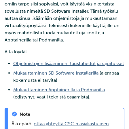
omiin tarpeisiisi sopivaksi, voit käyttää yksinkertaista
ja IDAn välillä Puhtin kaut
tarkastelu
sovellusta nimeltä SD Software Installer. Tämä työkalu
Mukauttaminen
auttaa sinua lisäämään ohjelmistoja ja mukauttamaan
Apptainerilla ja Podmanilla
Laskutus
virtuaalityöpöytääsi. Teknisesti kokeneille käyttäjille on
myös mahdollista luoda mukautettuja kontteja
Seuraavat vaiheet tässä
Monivaiheinen
Apptainerilla tai Podmanilla.
oppaassa
tunnistautuminen
Alta löydät:
Vahva tunnistautuminen
Ohjelmistojen lisääminen: taustatiedot ja rajoitukset
FMI
Mukauttaminen SD Software Installerilla
(aiempaa
kokemusta ei tarvita)
Mukauttaminen Apptainerilla ja Podmanilla
(edistynyt; vaatii teknistä osaamista).
Note
Älä epäröi
ottaa yhteyttä CSC:n asiakastukeen