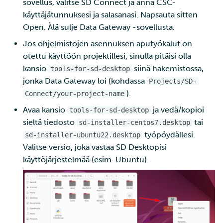
sovellus, valitse SD Connect ja anna CSC-
käyttäjätunnuksesi ja salasanasi. Napsauta sitten
Open. Älä sulje Data Gateway -sovellusta.
Jos ohjelmistojen asennuksen aputyökalut on
otettu käyttöön projektillesi, sinulla pitäisi olla
kansio
siinä hakemistossa,
tools-for-sd-desktop
jonka Data Gateway loi (kohdassa
Projects/SD-
).
Connect/your-project-name
Avaa kansio
ja vedä/kopioi
tools-for-sd-desktop
sieltä tiedosto
tai
sd-installer-centos7.desktop
työpöydällesi.
sd-installer-ubuntu22.desktop
Valitse versio, joka vastaa SD Desktopisi
käyttöjärjestelmää (esim. Ubuntu).