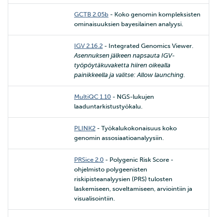
GCTB 2.05b
- Koko genomin kompleksisten
ominaisuuksien bayesilainen analyysi.
IGV 2.16.2
- Integrated Genomics Viewer.
Asennuksen jälkeen napsauta IGV-
työpöytäkuvaketta hiiren oikealla
painikkeella ja valitse: Allow launching.
MultiQC 1.10
- NGS-lukujen
laaduntarkistustyökalu.
PLINK2
- Työkalukokonaisuus koko
genomin assosiaatioanalyysiin.
PRSice 2.0
- Polygenic Risk Score -
ohjelmisto polygeenisten
riskipisteanalyysien (PRS) tulosten
laskemiseen, soveltamiseen, arviointiin ja
visualisointiin.