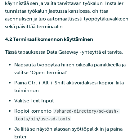
käynnistää sen ja valita tarvittavan työkalun. Installer
tunnistaa työkalun jaetussa kansiossa, ohittaa
asennuksen ja luo automaattisesti työpöytäkuvakkeen
sekä päivittää terminaalin.
4.2 Terminaalikomennon käyttäminen
Tässä tapauksessa Data Gateway -yhteyttä ei tarvita.
Napsauta työpöytää hiiren oikealla painikkeella ja
valitse “Open Terminal”
Paina Ctrl + Alt + Shift aktivoidaksesi kopioi-liitä-
toiminnon
Valitse Text Input
Kopioi komento
/shared-directory/sd-dash-
tools/bin/use-sd-tools
Ja liitä se näytön alaosan syöttöpalkkiin ja paina
Enter