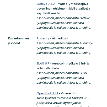
Octave 9.3.0
- Matlab-yhteensopiva
tieteellinen ohjelmointikieli graafisella
käyttöliittymällä
Asennuksen jälkeen napsauta Octave-
työpöytäkuvaketta hiiren oikealla
painikkeella ja valitse: Allow launching.
Kuvantaminen
Audacity
- Äänieditori.
ja videot
Asennuksen jälkeen napsauta Audacity-
työpöytäkuvaketta hiiren oikealla
painikkeella ja valitse: Allow launching.
ELAN 6.7
- Annotointityökalu ääni- ja
videotallenteille.
Asennuksen jälkeen napsauta ELAN-
työpöytäkuvaketta hiiren oikealla
painikkeella ja valitse: Allow launching.
OpenShot 3.1.1
- Videoeditori.
Tämä työkalu toimii vain Ubuntu 22 -
pohjaisissa virtuaalityöpöydissä.