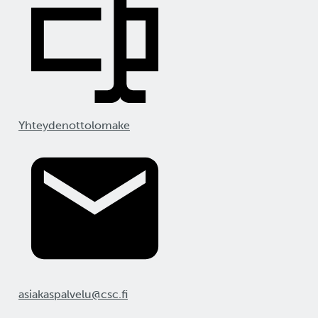
Yhteydenottolomake
asiakaspalvelu@csc.fi