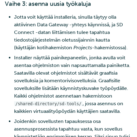
Vaihe 3: asenna uusia työkaluja
Jotta voit käyttää installeria, sinulla täytyy olla
aktiivinen Data Gateway -yhteys käynnissä, ja SD
Connect -datan liittämisen tulee tapahtua
tiedostojärjestelmän oletussijainnin kautta
(käyttäjän kotihakemiston
Projects
-hakemistossa).
Installer näyttää painikepaneelin, jonka avulla voit
asentaa ohjelmiston vain napsauttamalla painiketta.
Saatavilla olevat ohjelmistot sisältävät graafisia
sovelluksia ja komentorivisovelluksia. Graafisille
sovelluksille lisätään käynnistyskuvake työpöydälle.
Kaikki ohjelmistot asennetaan hakemistoon
, jossa asennus on
/shared-directory/sd-tools/
kaikkien virtuaalityöpöydän käyttäjien saatavilla.
Joidenkin sovellusten tapauksessa osa
asennusprosessista tapahtuu vasta, kun sovellus
käynnistetään ensimmäisen kerran. Siksi sinun tulisi