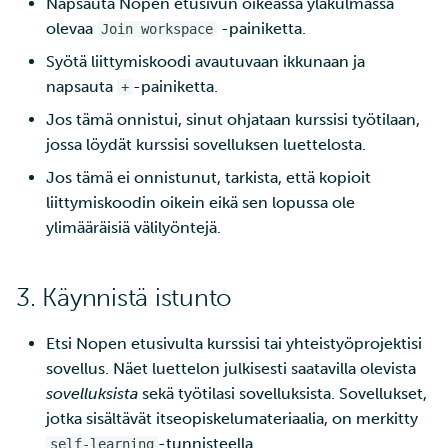
Napsauta Nopen etusivun oikeassa yläkulmassa
ja IDAn välillä Puhtin kaut
sovellus Rahdissa
tarkastelu
olevaa
-painiketta.
Join workspace
Syötä liittymiskoodi avautuvaan ikkunaan ja
Kustomize
Laskutus
napsauta
-painiketta.
+
Opettele pilvilaskentaa
Monivaiheinen
Jos tämä onnistui, sinut ohjataan kurssisi työtilaan,
kehittämällä ja julkaisemal
tunnistautuminen
jossa löydät kurssisi sovelluksen luettelosta.
verkkosovellus
Jos tämä ei onnistunut, tarkista, että kopioit
Vahva tunnistautuminen
liittymiskoodin oikein eikä sen lopussa ole
Monivaiheinen kääntämi
ylimääräisiä välilyöntejä.
FMI
Nextcloud
3. Käynnistä istunto
OAuth2-välityspalvelin
Etsi Nopen etusivulta kurssisi tai yhteistyöprojektisi
Pod (anti) yhteensopivuu
sovellus. Näet luettelon julkisesti saatavilla olevista
sovelluksista
sekä työtilasi sovelluksista. Sovellukset,
Käänteisen
jotka sisältävät itseopiskelumateriaalia, on merkitty
välityspalvelimen
-tunnisteella.
self-learning