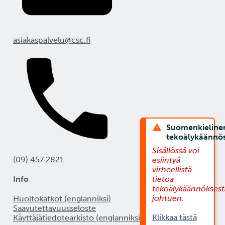
asiakaspalvelu@csc.fi
Suomenkieline
tekoälykäännö
Sisällössä voi
(09) 457 2821
esiintyä
virheellistä
Info
tietoa
tekoälykäännöksest
johtuen.
Huoltokatkot (englanniksi)
Saavutettavuusseloste
Klikkaa tästä
Käyttäjätiedotearkisto (englanniksi)