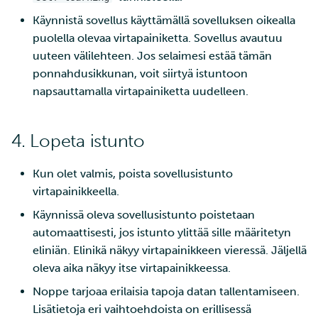
tunnistautuminen
Käynnistä sovellus käyttämällä sovelluksen oikealla
sivukontin avulla
puolella olevaa virtapainiketta. Sovellus avautuu
uuteen välilehteen. Jos selaimesi estää tämän
Sähköpostin lähettämine
ponnahdusikkunan, voit siirtyä istuntoon
Rahtista
napsauttamalla virtapainiketta uudelleen.
HTTP-uudelleenohjauks
asennus Rahtiin
4. Lopeta istunto
Lyhyt johdatus YAML-
Kun olet valmis, poista sovellusistunto
formaattiin
virtapainikkeella.
Webhookit
Käynnissä oleva sovellusistunto poistetaan
automaattisesti, jos istunto ylittää sille määritetyn
eliniän. Elinikä näkyy virtapainikkeen vieressä. Jäljellä
oleva aika näkyy itse virtapainikkeessa.
Noppe tarjoaa erilaisia tapoja datan tallentamiseen.
Lisätietoja eri vaihtoehdoista on erillisessä