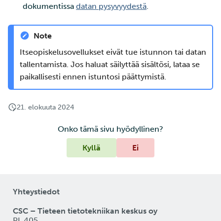
dokumentissa
datan pysyvyydestä
.
Note
Itseopiskelusovellukset eivät tue istunnon tai datan
tallentamista. Jos haluat säilyttää sisältösi, lataa se
paikallisesti ennen istuntosi päättymistä.
21. elokuuta 2024
Onko tämä sivu hyödyllinen?
Kyllä
Ei
Yhteystiedot
CSC – Tieteen tietotekniikan keskus oy
PL 405