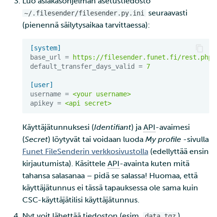
Luo asiakasohjelman asetustiedosto
seuraavasti
~/.filesender/filesender.py.ini
(pienennä säilytysaikaa tarvittaessa):
[system]
base_url
=
https://filesender.funet.fi/rest.php
default_transfer_days_valid
=
7
[user]
username
=
<your username>
apikey
=
<api secret>
Käyttäjätunnuksesi (
Identifiant
) ja
API
-avaimesi
(
Secret
) löytyvät tai voidaan luoda
My profile
-sivulla
Funet FileSenderin verkkosivustolla
(edellyttää ensin
kirjautumista). Käsittele
API
-avainta kuten mitä
tahansa salasanaa – pidä se salassa! Huomaa, että
käyttäjätunnus ei tässä tapauksessa ole sama kuin
CSC-käyttäjätilisi käyttäjätunnus.
Nyt voit lähettää tiedoston (esim.
)
data.tgz