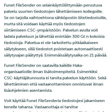
Edistyneemmät
Python S3-rajapinnalla
a
Funet FileSender on selainkäyttöliittymään perustuva
SD Services –
Jäsenten lisääminen
Töiden ajaminen
Suuri läpäisykyky
ominaisuudet
palvelu suurten tiedostojen lähettämiseen kollegoille.
k
Versiohistoria
projektiisi
Python Swift-rajapinnalla
Se on tarjolla vaihtoehtona sähköpostin liitetiedostoille,
Ohjelmistojen
Interaktiivinen käyttö
Tietokantainstanssin levy
u
mutta sitä voidaan käyttää myös tiedostojen
Palveluiden käyttöoikeuden
asentaminen
koon muuttaminen
Rclone
siirtämiseen CSC-ympäristöön. Palvelun avulla voit
a
lisääminen projektille
Suorituskyvyn tarkistuslis
laskentaympäristöstä
ladata palveluun ja lähettää enintään 300 Gt:n kokoisia
Virheenkorjaus
Tietokantainstanssien
tiedostoja. Palvelua ei ole tarkoitettu pitkäaikaiseen
Projektisi hallinta
uudelleenkoonti
Rclone työasemalta
säilytykseen, sillä tiedostot poistetaan automaattisesti
Suorituskyvyn analyysi
säilytysajan päätyttyä. Enimmäissäilytysaika on 21 päivää.
Laskentayksiköiden
Swift
hakeminen
Apptainer-kontit
Funet FileSender on saatavilla kaikille Haka-
S3cmd
organisaatioille ilman lisätoimenpiteitä. Esimerkiksi
Levykiintiöiden
Verkkokäyttöliittymä
CSC-käyttäjätunnusta ei tarvita palvelun käyttöön. Sekä
kasvattaminen
Pouta web-käyttöliittymä
lähettäminen että vastaanottaminen onnistuvat ilman
Kvanttilaskenta
lisäohjelmien asentamista.
Mahti-supertietokoneen
suuren osion käyttö
Voit käyttää Funet FileSenderia tiedostojesi jakamiseen
kenelle tahansa. Vastaanottaja ei tarvitse
Laskentayksiköiden käytön