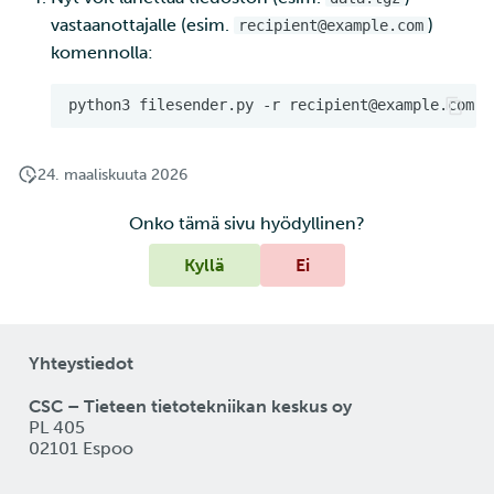
vastaanottajalle (esim.
)
recipient@example.com
komennolla:
python3
filesender.py
-r
recipient@example.com
24. maaliskuuta 2026
Onko tämä sivu hyödyllinen?
Kyllä
Ei
Yhteystiedot
CSC – Tieteen tietotekniikan keskus oy
PL 405
02101 Espoo