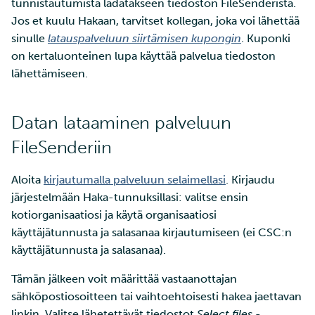
tunnistautumista ladatakseen tiedoston FileSenderistä.
tarkastelu
Jos et kuulu Hakaan, tarvitset kollegan, joka voi lähettää
sinulle
latauspalveluun siirtämisen kupongin
. Kuponki
Laskutus
on kertaluonteinen lupa käyttää palvelua tiedoston
lähettämiseen.
Monivaiheinen
tunnistautuminen
Datan lataaminen palveluun
Vahva tunnistautuminen
FileSenderiin
FMI
Aloita
kirjautumalla palveluun selaimellasi
. Kirjaudu
järjestelmään Haka-tunnuksillasi: valitse ensin
kotiorganisaatiosi ja käytä organisaatiosi
käyttäjätunnusta ja salasanaa kirjautumiseen (ei CSC:n
käyttäjätunnusta ja salasanaa).
Tämän jälkeen voit määrittää vastaanottajan
sähköpostiosoitteen tai vaihtoehtoisesti hakea jaettavan
linkin. Valitse lähetettävät tiedostot
Select files
-