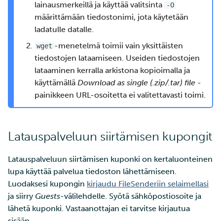
lainausmerkeillä ja käyttää valitsinta
-O
määrittämään tiedostonimi, jota käytetään
ladatulle datalle.
-menetelmä toimii vain yksittäisten
wget
tiedostojen lataamiseen. Useiden tiedostojen
lataaminen kerralla arkistona kopioimalla ja
käyttämällä
Download as single (.zip/.tar) file
-
painikkeen URL-osoitetta ei valitettavasti toimi.
Latauspalveluun siirtämisen kupongit
Latauspalveluun siirtämisen kuponki on kertaluonteinen
lupa käyttää palvelua tiedoston lähettämiseen.
Luodaksesi kupongin
kirjaudu FileSenderiin selaimellasi
ja siirry
Guests
-välilehdelle. Syötä sähköpostiosoite ja
lähetä kuponki. Vastaanottajan ei tarvitse kirjautua
sisään.