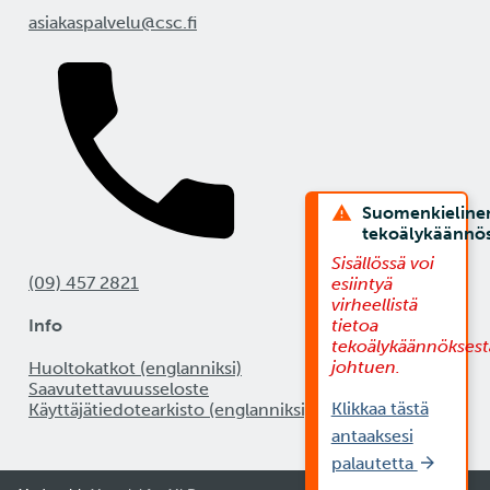
asiakaspalvelu@csc.fi
Suomenkieline
tekoälykäännö
Sisällössä voi
(09) 457 2821
esiintyä
virheellistä
Info
tietoa
tekoälykäännöksest
johtuen.
Huoltokatkot (englanniksi)
Saavutettavuusseloste
Klikkaa tästä
Käyttäjätiedotearkisto (englanniksi)
antaaksesi
palautetta