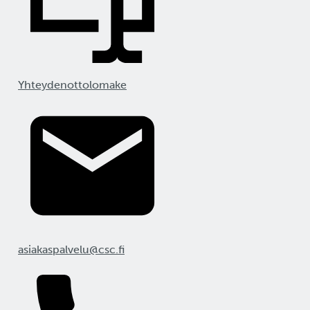
Yhteydenottolomake
asiakaspalvelu@csc.fi