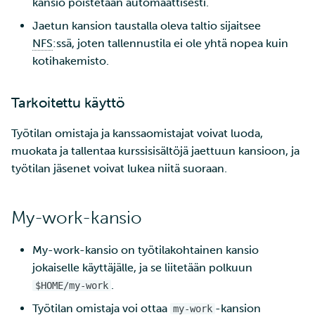
kansio poistetaan automaattisesti.
tunnistautuminen
sivukontin avulla
Jaetun kansion taustalla oleva taltio sijaitsee
NFS
:ssä, joten tallennustila ei ole yhtä nopea kuin
Sähköpostin lähettämine
kotihakemisto.
Rahtista
Tarkoitettu käyttö
HTTP-uudelleenohjauks
asennus Rahtiin
Työtilan omistaja ja kanssaomistajat voivat luoda,
muokata ja tallentaa kurssisisältöjä jaettuun kansioon, ja
Lyhyt johdatus YAML-
työtilan jäsenet voivat lukea niitä suoraan.
formaattiin
Webhookit
My-work-kansio
My-work-kansio on työtilakohtainen kansio
jokaiselle käyttäjälle, ja se liitetään polkuun
.
$HOME/my-work
Työtilan omistaja voi ottaa
-kansion
my-work