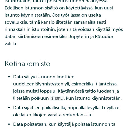
istuntotaltio, tätä ei poisteta istunnon päättyessä.
Edellisen istunnon sisältö on käytettävissä, kun uusi
istunto käynnistetään. Jos työtilassa on useita
sovelluksia, tämä kansio liitetään samanaikaisesti
rinnakkaisiin istuntoihin, joten sitä voidaan käyttää myös
datan siirtämiseen esimerkiksi Jupyterin ja RStudion
välillä.
Kotihakemisto
Data säilyy istunnon konttien
uudelleenkäynnistysten yli, esimerkiksi tilanteissa,
joissa muisti loppuu. Käytännössä taltio luodaan ja
liitetään polkuun
, kun istunto käynnistetään.
$HOME
Data sijaitsee paikallisella, nopealla levyllä. Levyllä ei
ole laiterikkojen varalta redundanssia.
Data poistetaan, kun käyttäjä poistaa istunnon tai