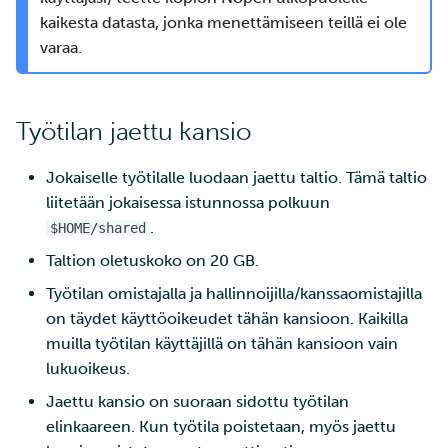
ja IDAn välillä Puhtin kaut
sovellus Rahdissa
tarkastelu
kaikesta datasta, jonka menettämiseen teillä ei ole
varaa.
Kustomize
Laskutus
Opettele pilvilaskentaa
Monivaiheinen
Työtilan jaettu kansio
kehittämällä ja julkaisemal
tunnistautuminen
verkkosovellus
Jokaiselle työtilalle luodaan jaettu taltio. Tämä taltio
Vahva tunnistautuminen
liitetään jokaisessa istunnossa polkuun
Monivaiheinen kääntämi
.
$HOME/shared
FMI
Taltion oletuskoko on 20 GB.
Nextcloud
Työtilan omistajalla ja hallinnoijilla/kanssaomistajilla
OAuth2-välityspalvelin
on täydet käyttöoikeudet tähän kansioon. Kaikilla
muilla työtilan käyttäjillä on tähän kansioon vain
Pod (anti) yhteensopivuu
lukuoikeus.
Jaettu kansio on suoraan sidottu työtilan
Käänteisen
elinkaareen. Kun työtila poistetaan, myös jaettu
välityspalvelimen