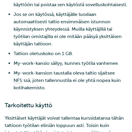
käyttöön tai poistaa sen käytöstä sovelluskohtaisesti.
Jos se on käytössä, käyttäjälle luodaan
automaattisesti taltio ensimmäisen istunnon
käynnistyksen yhteydessä. Muilla käyttäjillä tai
työtilan omistajilla ei ole mitään pääsyä yksittäisen
käyttäjän taltioon.
Taltion oletuskoko on 1 GB.
My-work-kansio säilyy, kunnes työtila vanhenee.
My-work-kansion taustalla oleva taltio sijaitsee
NFS
:ssä, joten tallennustila ei ole yhtä nopea kuin
kotihakemisto.
Tarkoitettu käyttö
Yksittäiset käyttäjät voivat tallentaa kurssidatansa tähän
taltioon työtilan eliniän loppuun asti. Toisin kuin