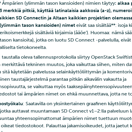
* Ämpärien (ylimmän tason kansioiden) nimien täytyy
: alkaa 
 merkkiä pitkiä, käyttää latinalaisia aakkosia (a-z), numero
iä kaikkien SD Connectin ja Altaan kaikkien projektien olemas
 (ylimmän tason kansioiden) nimet
eivät saa sisältää**: isoja k
 erikoismerkkejä sisältäviä kirjaimia (åäöe'). Huomaa: nämä sä
son kansioita), jotka on luotu SD Connect -palvelulla, eivät k
alliselta tietokoneelta.
: taustalla oleva tallennusprotokolla siirtyy OpenStack Swift
 merkittävä tekninen muutos, joka vaikuttaa siihen, miten da
 sitä käytetään palvelussa selainkäyttöliittymän ja komentoriv
inen taustajärjestelmä parantaa pitkän aikavälin vakautta ja
nsopivuutta, se vaikuttaa myös taaksepäinyhteensopivuuteen, 
edostot tai ämpärien nimet on ehkä muunnettava, jotta ne to
ostyökalu
: Saatavilla on yksinkertainen graafinen käyttöliitt
 jotka auttavat muuntamaan SD Connect v1–2:lla palveluun l
muuntaa yhteensopimattomat ämpärien nimet tuettuun muo
oikeat tiedostokoot. Palauttaa jakamisoikeudet, jotta jaetut k