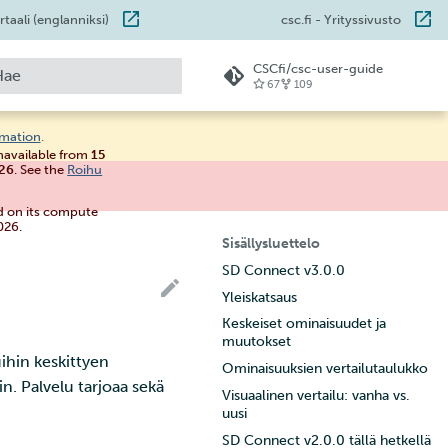
taali (englanniksi)
csc.fi
- Yrityssivusto
CSCfi/csc-user-guide
67
109
loitetaan hakua
rmation
.
unavailable from
15
026
. See the
Roihu
d on its compute
026.
Sisällysluettelo
SD Connect v3.0.0
Yleiskatsaus
Keskeiset ominaisuudet ja
muutokset
ihin keskittyen
Ominaisuuksien vertailutaulukko
. Palvelu tarjoaa sekä
Visuaalinen vertailu: vanha vs.
uusi
SD Connect v2.0.0 tällä hetkellä