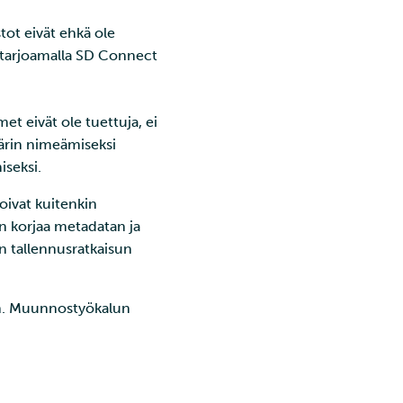
tot eivät ehkä ole
n tarjoamalla SD Connect
et eivät ole tuettuja, ei
pärin nimeämiseksi
seksi.
oivat kuitenkin
en korjaa metadatan ja
en tallennusratkaisun
een. Muunnostyökalun