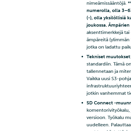
nimeämissääntöjä. *
Pod (anti) yhteensopivuus
numerolla, olla 3–63
Käänteisen
(-), olla yksilöllis
välityspalvelimen
joukossa. Ämpärien
tunnistautuminen
sivukontin avulla
aksenttimerkkejä tai
Sähköpostin lähettäminen
ämpäreitä (ylimmän ta
Rahtista
jotka on ladattu paik
HTTP-uudelleenohjauksen
Tekniset muutokset
asennus Rahtiin
standardiin. Tämä on
Lyhyt johdatus YAML-
formaattiin
tallennetaan ja miten
Vaikka uusi S3-pohja
Webhookit
infrastruktuuriyhtee
jotkin vanhemmat ti
SD Connect -muunn
komentorivityökalu,
versioon. Työkalu 
uudelleen. Palauttaa 