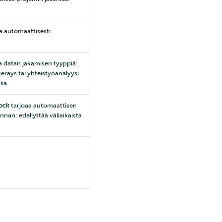
a automaattisesti.
 datan jakamisen tyyppiä:
 keräys tai yhteistyöanalyysi
sa.
ock
tarjoaa automaattisen
innan; edellyttää väliaikaista