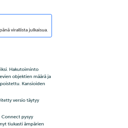
nä virallista julkaisua.
iksi. Hakutoiminto
levien objektien määrä ja
 poistettu. Kansioiden
tetty versio täytyy
SD Connect pysyy
nyt tiukasti ämpärien