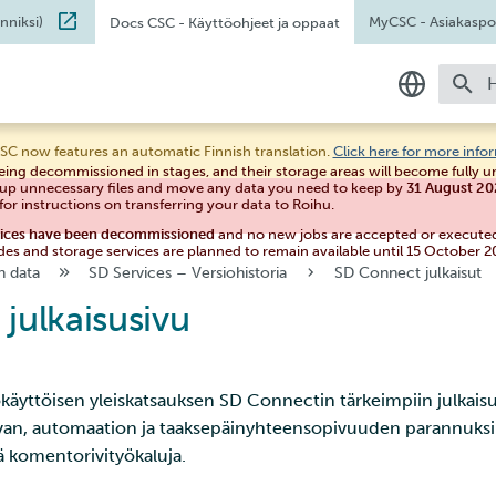
nniksi)
MyCSC
- Asiakaspor
Docs CSC
- Käyttöohjeet ja oppaat
A
Suomeksi
SC now features an automatic Finnish translation.
Click here for more info
eing decommissioned in stages, and their storage areas will become fully 
In English
 up unnecessary files and move any data you need to keep by
31 August 2
for instructions on transferring your data to Roihu.
vices have been decommissioned
and no new jobs are accepted or execute
des and storage services are planned to remain available until 15 October 2
n data
SD Services – Versiohistoria
SD Connect julkaisut
julkaisusivu
käyttöisen yleiskatsauksen SD Connectin tärkeimpiin julkaisu
van, automaation ja taaksepäinyhteensopivuuden parannuksiin
tä komentorivityökaluja.