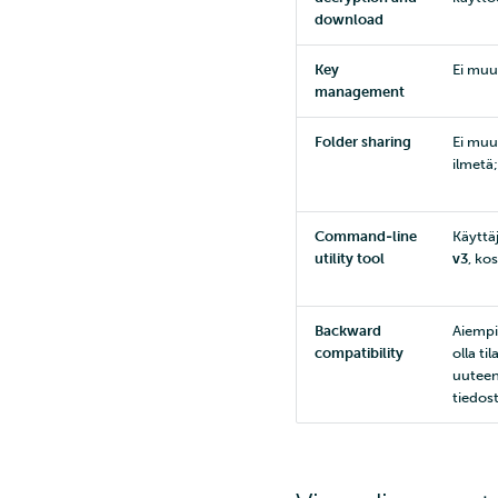
download
Key
Ei muu
management
Folder sharing
Ei muu
ilmetä
Command‑line
Käyttä
utility tool
v3
, ko
Backward
Aiempi
compatibility
olla t
uuteen
tiedos