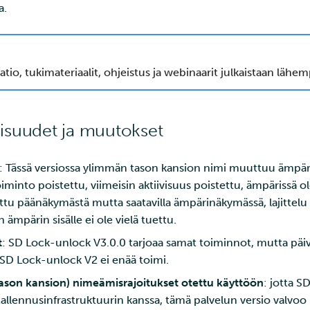
a.
, tukimateriaalit, ohjeistus ja webinaarit julkaistaan lähempä
isuudet ja muutokset
: Tässä versiossa ylimmän tason kansion nimi muuttuu ämpär
iminto poistettu, viimeisin aktiivisuus poistettu, ämpärissä o
tu päänäkymästä mutta saatavilla ämpärinäkymässä, lajittelu
ämpärin sisälle ei ole vielä tuettu.
t
: SD Lock-unlock V3.0.0 tarjoaa samat toiminnot, mutta päivi
. SD Lock-unlock V2 ei enää toimi.
son kansion) nimeämisrajoitukset otettu käyttöön
: jotta 
llennusinfrastruktuurin kanssa, tämä palvelun versio valvoo 