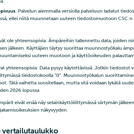
sä.
opivuus
: Palvelun aiemmalla versiolla palveluun ladatut tiedos
ävissä, ellei niitä muunnetaan uuteen tiedostomuotoon CSC:
.
ät ole yhteensopivia: Ämpäreihin tallennettu data, joiden nim
yksen jälkeen. Käyttäjien täytyy suorittaa muunnostyökalu äm
muuntamiseksi uuteen muotoon ja käyttöoikeuden palauttami
at yhteensopivia: Data pysyy käytettävissä. Jotkin tiedostot v
öliittymässä tiedostokoolla “0”. Muunnostyökalun suorittamin
ot. Tätä vaihetta suositellaan, mutta sitä voidaan lykätä uud
oden 2026 lopussa.
mpärit eivät enää näy selainkäyttöliittymässä siirtymän jälk
 jakamisoikeuksien näkyvyyden.
 vertailutaulukko