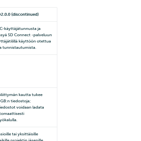
2.0.0 (discontinued)
SC-käyttäjätunnusta ja
ääsyä SD Connect -palveluun
täjätilillä käyttöön otettua
a tunnistautumista.
öliittymän kautta tukee
 GB:n tiedostoja;
edostot voidaan ladata
tomaattisesti
yökalulla.
ioille tai yksittäisille
ikille projektin jäsenille.