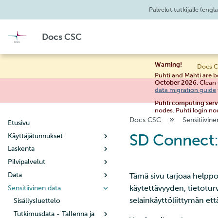
Palvelut tutkijalle
(engla
Docs CSC
Warning!
Docs C
Puhti and Mahti are b
October 2026
. Clean
data migration guide
Puhti computing ser
nodes. Puhti login no
Docs CSC
Sensitiivine
Etusivu
SD Connect: 
Käyttäjätunnukset
Laskenta
Uuden käyttäjätilin luominen
Pilvipalvelut
Käyttäjätilin elinkaari
Käyttöpolitiikka
Data
Salasanan vaihtaminen
Laskutus
Noppe
Tämä sivu tarjoaa helppo
käytettävyyden, tietotur
Sensitiivinen data
Käyttäjätietojen hallinta
Järjestelmät
Pouta
Datan kanssa työskentely
Opas opiskelijoille
selainkäyttöliittymän et
Uuden projektin luominen
Yhteyden muodostaminen
Pukki
Datan siirtäminen
Sisällysluettelo
Puhti
Opas opettajille
Aloittaminen
Vinkkejä tiedonhallintaan
Kun projektisi käsittelee
Supertietokoneen
Rahti
Allas-objektitallennustila
Tutkimusdata - Tallenna ja
Mahti
SSH-avainten määrittäminen
Käsitteet
Konfigurointi
Mikä on DBaaS
Metatiedot ja datan
Tiedostojen kopiointi scp:llä
Virtuaalikoneen luominen