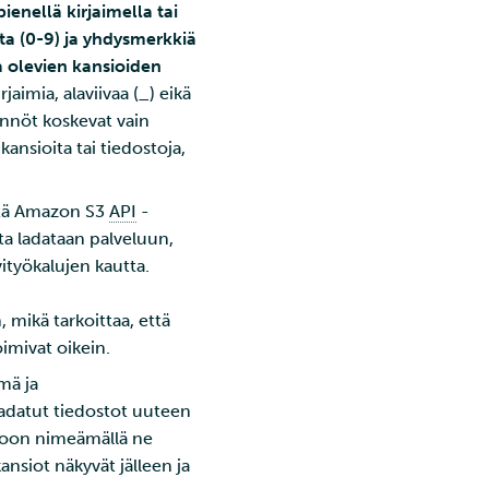
pienellä kirjaimella tai
ita (0-9) ja yhdysmerkkiä
sa olevien kansioiden
irjaimia, alaviivaa (_) eikä
ännöt koskevat vain
ansioita tai tiedostoja,
istä Amazon S3
API
-
ta ladataan palveluun,
ityökalujen kautta.
mikä tarkoittaa, että
imivat oikein.
ymä ja
adatut tiedostot uuteen
toon nimeämällä ne
ansiot näkyvät jälleen ja