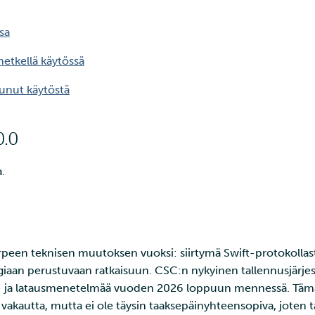
sa
hetkellä käytössä
unut käytöstä
0.0
.
arpeen teknisen muutoksen vuoksi: siirtymä Swift-protokolla
iaan perustuvaan ratkaisuun. CSC:n nykyinen tallennusjärje
n- ja latausmenetelmää vuoden 2026 loppuun mennessä. Täm
 vakautta, mutta ei ole täysin taaksepäinyhteensopiva, joten 