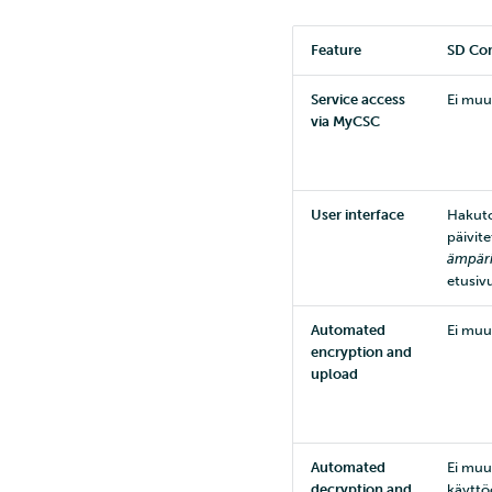
Feature
SD Con
Service access
Ei muu
via MyCSC
User interface
Hakuto
päivit
ämpär
etusivu
Automated
Ei muu
encryption and
upload
Automated
Ei muu
decryption and
käyttö