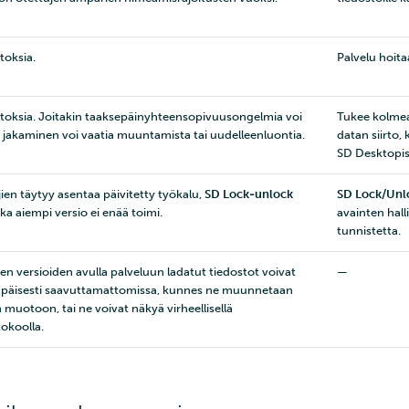
toksia.
Palvelu hoita
toksia. Joitakin taaksepäinyhteensopivuusongelmia voi
Tukee kolmea
; jakaminen voi vaatia muuntamista tai uudelleenluontia.
datan siirto,
SD Desktopis
jien täytyy asentaa päivitetty työkalu,
SD Lock‑unlock
SD Lock/Unl
ska aiempi versio ei enää toimi.
avainten hall
tunnistetta.
en versioiden avulla palveluun ladatut tiedostot voivat
—
ilapäisesti saavuttamattomissa, kunnes ne muunnetaan
 muotoon, tai ne voivat näkyä virheellisellä
tokoolla.