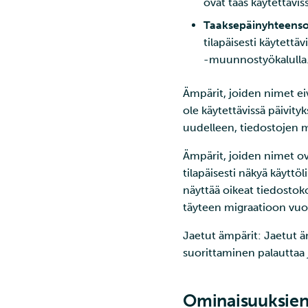
ovat taas käytettävis
Taaksepäinyhteens
tilapäisesti käytett
-muunnostyökalulla
Ämpärit, joiden nimet eiv
ole käytettävissä päivit
uudelleen, tiedostojen 
Ämpärit, joiden nimet ov
tilapäisesti näkyä käytt
näyttää oikeat tiedostoko
täyteen migraatioon vu
Jaetut ämpärit: Jaetut ä
suorittaminen palauttaa
Ominaisuuksien