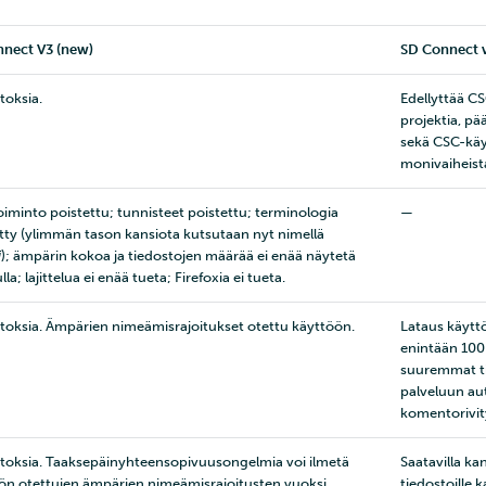
nect V3 (new)
SD Connect v
toksia.
Edellyttää C
projektia, p
sekä CSC-käyt
monivaiheist
iminto poistettu; tunnisteet poistettu; terminologia
—
etty (ylimmän tason kansiota kutsutaan nyt nimellä
i
); ämpärin kokoa ja tiedostojen määrää ei enää näytetä
lla; lajittelua ei enää tueta; Firefoxia ei tueta.
toksia. Ämpärien nimeämisrajoitukset otettu käyttöön.
Lataus käytt
enintään 100
suuremmat ti
palveluun au
komentorivit
toksia. Taaksepäinyhteensopivuusongelmia voi ilmetä
Saatavilla kans
ön otettujen ämpärien nimeämisrajoitusten vuoksi.
tiedostoille ka