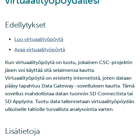
virtuaalityöpöydällesi
Tarin ja SSH:n käyttö
3. Aseta käyttöoikeudet
Mukautus - ohjelmistot ja
Edistyneemmät
Vianetsintä
a
pienten tiedostojen
jaettua käyttöä varten
työkalut
Jäsenten lisääminen
Töiden ajaminen
Suuri läpäisykyky
ominaisuudet
k
tehokkaaseen siirtoon
projektiisi
Keskeneräinen sivu
Edellytykset
4. Sulje Data Gateway
Datan tuonti
Ohjelmistojen
Interaktiivinen käyttö
Tietokantainstanssin levy
u
Wgetin käyttö datan
Palveluiden käyttöoikeuden
asentaminen
koon muuttaminen
a
lataamiseen verkkosivuilt
Luo virtuaalityöpöytä
lisääminen projektille
5. Kirjaudu ulos
Datan vienti käyttöliittym
Suorituskyvyn tarkistuslis
CSC:lle
kautta
Virheenkorjaus
Tietokantainstanssien
Avaa virtuaalityöpöytä
Projektisi hallinta
uudelleenkoonti
Tiedostojen jakaminen ja
Kun virtuaalityöpöytä on luotu, jokainen CSC-projektin
Datan vienti ohjelmallises
Suorituskyvyn analyysi
siirtäminen Funet
Laskentayksiköiden
jäsen voi käyttää sitä selaimensa kautta.
FileSenderillä
hakeminen
Vianetsintä
Apptainer-kontit
Virtuaalityöpöytä on eristetty internetistä, joten dataan
pääsy tapahtuu Data Gateway -sovelluksen kautta. Tämä
Datan siirtäminen IDAn ja
Levykiintiöiden
Verkkokäyttöliittymä
sovellus mahdollistaa datan tuonnin SD Connectista tai
CSC:n laskentaympäristö
kasvattaminen
SD Applysta. Tuotu data tallennetaan virtuaalityöpöydän
välillä
Kvanttilaskenta
ulkoiselle taltiolle turvallista analysointia varten.
Mahti-supertietokoneen
Etälevyjen liittäminen
suuren osion käyttö
Lisätietoja
Datan kopioiminen Allak
Laskentayksiköiden käytön