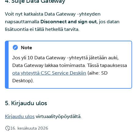
4. Sulje Data Gateway
Voit nyt katkaista Data Gateway -yhteyden
napsauttamalla
Disconnect and sign out
, jos datan
lisätuontia ei tällä hetkellä tarvita.
Note
Jos yli 10 Data Gateway -yhteyttä jätetään auki,
Data Gateway lakkaa toimimasta. Tässä tapauksessa
ota yhteyttä CSC Service Deskiin
(aihe: SD
Desktop).
5. Kirjaudu ulos
Kirjaudu ulos
virtuaalityöpöydältä.
16. kesäkuuta 2026