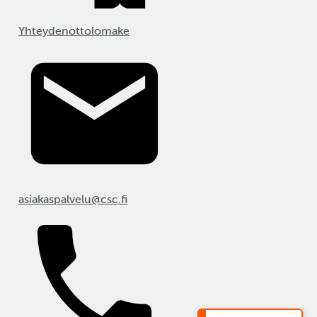
Yhteydenottolomake
asiakaspalvelu@csc.fi