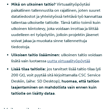
ja IDAn välillä Puhtin kaut
Mikä on ulkoinen taltio?
Virtuaalityöpöytäsi
tarkastelu
paikallinen tallennustila on rajallinen, joten suuret
datatiedostot ja yhteistyössä tehtävä työ kannattaa
Laskutus
tallentaa ulkoiselle taltiolle. Tämä taltio toimii kuin
Monivaiheinen
ulkoinen kiintolevy, joka voidaan irrottaa ja liittää
tunnistautuminen
uudelleen eri työpöytiin, jolloin projektin jäsenet
voivat jakaa ja muokata sinne tallennettuja
Vahva tunnistautuminen
tiedostoja.
Ulkoisen taltio lisääminen:
ulkoinen taltio voidaan
FMI
lisätä vain luotaessa
uutta virtuaalityöpöytää
Lisää tilaa taltiolle:
jos tarvitset lisää taltio tilaa (yli
200 Gt), voit pyytää sitä kirjoittamalla CSC Service
Deskiin, (aihe: SD Desktop),
huomaa, että taltion
laajentaminen on mahdollista vain ennen kuin
taltiolle on lisätty dataa
.