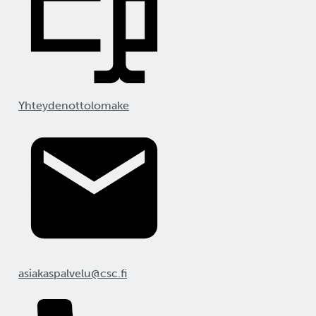
Yhteydenottolomake
asiakaspalvelu@csc.fi