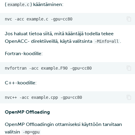
(
) kääntäminen:
example.c
nvc
-acc
example.c
-gpu
=
Jos haluat tietoa siitä, mitä kääntäjä todella tekee
OpenACC- direktiiveillä, käytä valitsinta
.
-Minfo=all
Fortran-koodille:
nvfortran
-acc
example.F90
-gpu
=
C++-koodille:
nvc++
-acc
example.cpp
-gpu
=
OpenMP Offloading
OpenMP Offloadingin ottamiseksi käyttöön tarvitaan
valitsin
-mp=gpu