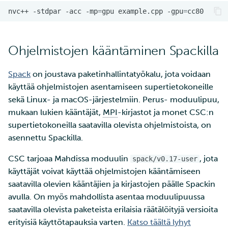
nvc++
-stdpar
-acc
-mp
=
gpu
example.cpp
-gpu
=
Ohjelmistojen kääntäminen Spackilla
Spack
on joustava paketinhallintatyökalu, jota voidaan
käyttää ohjelmistojen asentamiseen supertietokoneille
sekä Linux- ja macOS-järjestelmiin. Perus- moduulipuu,
mukaan lukien kääntäjät,
MPI
-kirjastot ja monet CSC:n
supertietokoneilla saatavilla olevista ohjelmistoista, on
asennettu Spackilla.
CSC tarjoaa Mahdissa moduulin
, jota
spack/v0.17-user
käyttäjät voivat käyttää ohjelmistojen kääntämiseen
saatavilla olevien kääntäjien ja kirjastojen päälle Spackin
avulla. On myös mahdollista asentaa moduulipuussa
saatavilla olevista paketeista erilaisia räätälöityjä versioita
erityisiä käyttötapauksia varten.
Katso täältä lyhyt