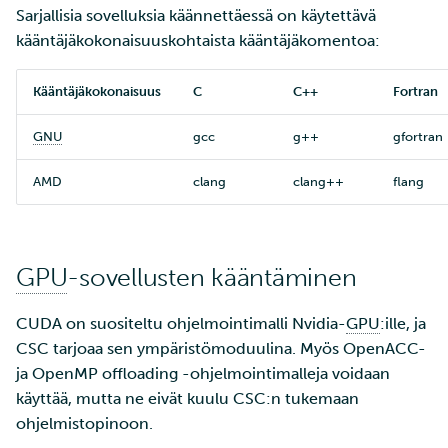
Sarjallisia sovelluksia käännettäessä on käytettävä
kääntäjäkokonaisuuskohtaista kääntäjäkomentoa:
Kääntäjäkokonaisuus
C
C++
Fortran
GNU
gcc
g++
gfortran
AMD
clang
clang++
flang
GPU
-sovellusten kääntäminen
CUDA on suositeltu ohjelmointimalli Nvidia-
GPU
:ille, ja
CSC tarjoaa sen ympäristömoduulina. Myös OpenACC-
ja OpenMP offloading -ohjelmointimalleja voidaan
käyttää, mutta ne eivät kuulu CSC:n tukemaan
ohjelmistopinoon.