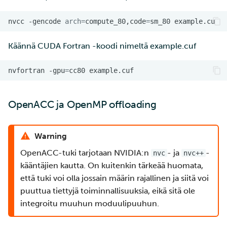
nvcc
-gencode
arch
=
compute_80,code
=
sm_80
Käännä CUDA Fortran -koodi nimeltä example.cuf
nvfortran
-gpu
=
cc80
OpenACC ja OpenMP offloading
Warning
OpenACC-tuki tarjotaan NVIDIA:n
- ja
-
nvc
nvc++
kääntäjien kautta. On kuitenkin tärkeää huomata,
että tuki voi olla jossain määrin rajallinen ja siitä voi
puuttua tiettyjä toiminnallisuuksia, eikä sitä ole
integroitu muuhun moduulipuuhun.