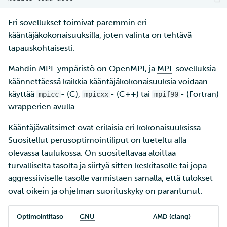
ja IDAn välillä Puhtin kaut
tarkastelu
Eri sovellukset toimivat paremmin eri
Laskutus
kääntäjäkokonaisuuksilla, joten valinta on tehtävä
tapauskohtaisesti.
Monivaiheinen
Mahdin
MPI
-ympäristö on OpenMPI, ja
MPI
-sovelluksia
tunnistautuminen
käännettäessä kaikkia kääntäjäkokonaisuuksia voidaan
käyttää
- (C),
- (C++) tai
- (Fortran)
mpicc
mpicxx
mpif90
Vahva tunnistautuminen
wrapperien avulla.
FMI
Kääntäjävalitsimet ovat erilaisia eri kokonaisuuksissa.
Suositellut perusoptimointiliput on lueteltu alla
olevassa taulukossa. On suositeltavaa aloittaa
turvalliselta tasolta ja siirtyä sitten keskitasolle tai jopa
aggressiiviselle tasolle varmistaen samalla, että tulokset
ovat oikein ja ohjelman suorituskyky on parantunut.
Optimointitaso
GNU
AMD (clang)