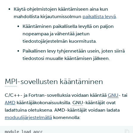
kääntäminen
Tarin ja SSH:n käyttö
Edistyneemmät
a
pienten tiedostojen
SD Services –
Jäsenten lisääminen
Suuri läpäisykyky
ominaisuudet
Käytä ohjelmistojen kääntämiseen aina kun
R-Jupyter
k
tehokkaaseen siirtoon
Versiohistoria
CUDA
projektiisi
mahdollista kirjautumissolmun
paikallista levyä
.
Interaktiivinen käyttö
Tietokantainstanssin levy
RStudio
u
Kääntäminen paikallisella levyllä on paljon
Wgetin käyttö datan
OpenACC ja OpenMP
Palveluiden käyttöoikeuden
koon muuttaminen
nopeampaa ja vähentää jaetun
a
lataamiseen verkkosivuilt
offloading
lisääminen projektille
Suorituskyvyn tarkistuslista
TensorBoard
tiedostojärjestelmän kuormitusta.
CSC:lle
Tietokantainstanssien
Paikallinen levy tyhjennetään usein, joten siirrä
OpenACC
Projektisi hallinta
uudelleenkoonti
Visual Studio Code
tiedostosi muualle kääntämisen jälkeen.
Tiedostojen jakaminen ja
siirtäminen Funet
OpenMP Offloading
Laskentayksiköiden
FileSenderillä
hakeminen
MPI
-sovellusten kääntäminen
Ohjelmistojen kääntäminen
Datan siirtäminen IDAn ja
Spackilla
Levykiintiöiden
CSC:n laskentaympäristö
C/C++- ja Fortran-sovelluksia voidaan kääntää
GNU
- tai
kasvattaminen
välillä
AMD
kääntäjäkokonaisuuksilla.
GNU
-kääntäjät ovat
Mahti-supertietokoneen
ladattuina oletuksena. AMD-kääntäjät voidaan ladata
Etälevyjen liittäminen
suuren osion käyttö
moduulijärjestelmällä
komennolla:
Datan kopioiminen Allak
Laskentayksiköiden käytön