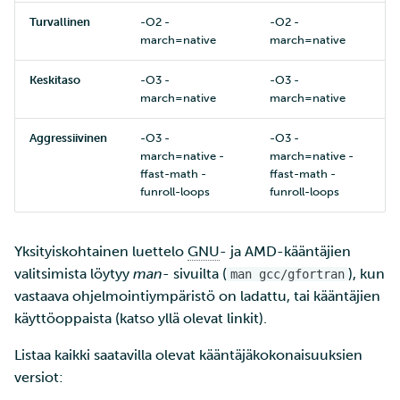
Turvallinen
-O2 -
-O2 -
march=native
march=native
Keskitaso
-O3 -
-O3 -
march=native
march=native
Aggressiivinen
-O3 -
-O3 -
march=native -
march=native -
ffast-math -
ffast-math -
funroll-loops
funroll-loops
Yksityiskohtainen luettelo
GNU
- ja AMD-kääntäjien
valitsimista löytyy
man
- sivuilta (
), kun
man gcc/gfortran
vastaava ohjelmointiympäristö on ladattu, tai kääntäjien
käyttöoppaista (katso yllä olevat linkit).
Listaa kaikki saatavilla olevat kääntäjäkokonaisuuksien
versiot: