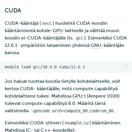
CUDA
CUDA-kääntäjä (
) huolehtii CUDA-koodin
nvcc
kääntämisestä kohde-
GPU
-laitteelle ja välittää muun
koodin ei-CUDA-kääntäjälle (ts.
). Esimerkiksi CUDA
gcc
12.6.1 -ympäristön lataaminen yhdessä
GNU
-kääntäjän
kanssa:
module
load
gcc/10.4.0
Jos haluat tuottaa koodia tietylle kohdelaitteelle, voit
kertoa CUDA- kääntäjälle, mitä compute capabilityä
kohdelaitteesi tukee. Mahdissa
GPU
:t (Ampere V100)
tukevat compute capabilityä 8.0. Määritä tämä
valitsimella
.
-gencode arch=compute_80,code=sm_80
Esimerkiksi CUDA-ytimen (
) kääntäminen
example.cu
Mahdissa (C- tai C++-koodeille):