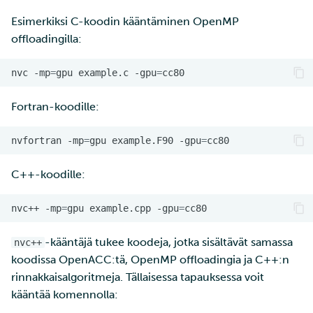
Esimerkiksi C-koodin kääntäminen OpenMP
offloadingilla:
nvc
-mp
=
gpu
example.c
-gpu
=
Fortran-koodille:
nvfortran
-mp
=
gpu
example.F90
-gpu
=
C++-koodille:
nvc++
-mp
=
gpu
example.cpp
-gpu
=
-kääntäjä tukee koodeja, jotka sisältävät samassa
nvc++
koodissa OpenACC:tä, OpenMP offloadingia ja C++:n
rinnakkaisalgoritmeja. Tällaisessa tapauksessa voit
kääntää komennolla: