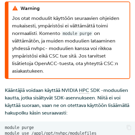
Warning
Jos otat moduulit käyttöön seuraavien ohjeiden
mukaisesti, ympäristösi ei välttämättä toimi
normaalisti. Komento
on
module purge
välttämätön, ja muiden moduulien lataaminen
yhdessä nvhpc- moduulien kanssa voi rikkoa
ympäristösi eikä CSC tue sitä. Jos tarvitset
lisätietoja OpenACC-tuesta, ota yhteyttä CSC:n
asiakastukeen.
Kääntäjiä voidaan käyttää NVIDIA
HPC
SDK -moduulien
kautta, jotka sisältyvät SDK-asennukseen. Niitä ei voi
käyttää suoraan, vaan ne on otettava käyttöön lisäämällä
hakupolku käsin seuraavasti:
module
module
use