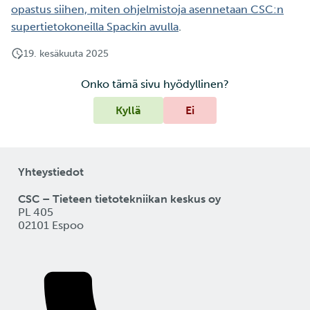
opastus siihen, miten ohjelmistoja asennetaan CSC:n
supertietokoneilla Spackin avulla
.
19. kesäkuuta 2025
Onko tämä sivu hyödyllinen?
Kyllä
Ei
Yhteystiedot
CSC – Tieteen tietotekniikan keskus oy
PL 405
02101 Espoo