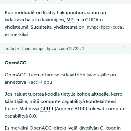
Kun moduulit on lisätty hakupuuhun, sinun on
ladattava haluttu kääntäjien,
MPI
:n ja CUDA:n
yhdistelmä. Suositeltu yhdistelmä on
,
nvhpc-hpcx-cuda
esimerkiksi:
module
load
OpenACC
OpenACC-tuen ottamiseksi käyttöön kääntäjälle on
annettava
-lippu.
-acc
Jos haluat tuottaa koodia tietylle kohdelaitteelle, kerro
kääntäjälle, mitä compute capabilityä kohdelaitteesi
tukee. Mahdissa
GPU
:t (Ampere A100) tukevat compute
capabilityä 8.0.
Esimerkiksi OpenACC-direktiivejä käyttävän C-koodin